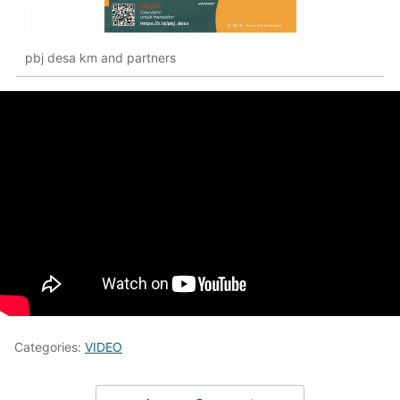
pbj desa km and partners
Categories:
VIDEO