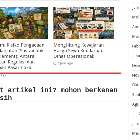
Juni
Mei
Apri
Mar
mi Risiko Pengadaan
Menghitung Kewajaran
Febr
lanjutan (Sustainable
Harga Sewa Kendaraan
Janu
rement): Antara
Dinas Operasional:
tan Regulasi dan
2 jam ago
Des
pan Pasar Lokal
 ago
Nov
Okt
t artikel ini? mohon berkenan
Sep
sih
Agu
Juli
Juni
Mei