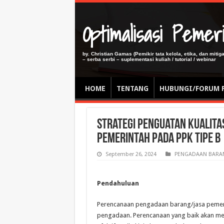
Optimalisasi Pem
by. Christian Gamas (Pemikir tata kelola, etika, dan miti
– serba serbi – suplementasi kuliah / tutorial / webinar
HOME
TENTANG
HUBUNGI/FORUM 
Strategi Penguatan Kualit
Pemerintah pada PPK Tipe B
September 26, 2024
PENGADAAN BARAN
Pendahuluan
Perencanaan pengadaan barang/jasa pemeri
pengadaan. Perencanaan yang baik akan mem