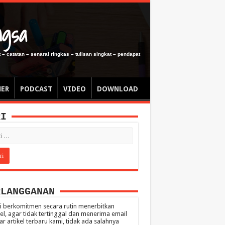
ngsa
 – catatan – senarai ringkas – tulisan singkat – pendapat
MER
PODCAST
VIDEO
DOWNLOAD
RI
RLANGGANAN
 berkomitmen secara rutin menerbitkan
kel, agar tidak tertinggal dan menerima email
ar artikel terbaru kami, tidak ada salahnya