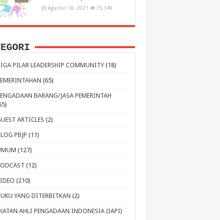
Agustus 18, 2021
75,349
TEGORI
TIGA PILAR LEADERSHIP COMMUNITY
(18)
PEMERINTAHAN
(65)
PENGADAAN BARANG/JASA PEMERINTAH
65)
GUEST ARTICLES
(2)
BLOG PBJP
(11)
UMUM
(127)
PODCAST
(12)
VIDEO
(210)
BUKU YANG DITERBITKAN
(2)
IKATAN AHLI PENGADAAN INDONESIA (IAPI)