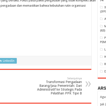
n yang berlaku. Fokus pada paket pengadaan yang tidak kompleks akan
engadaan dan memastikan bahwa kebutuhan rutin organisasi
(IFP
(63)
PEM
LinkedIn
Selanjutnya
Transformasi Pengadaan
Barang/Jasa Pemerintah: Dari
AR
Administratif ke Strategis Pada
Pelatihan PPK Tipe B
Agu
Juli