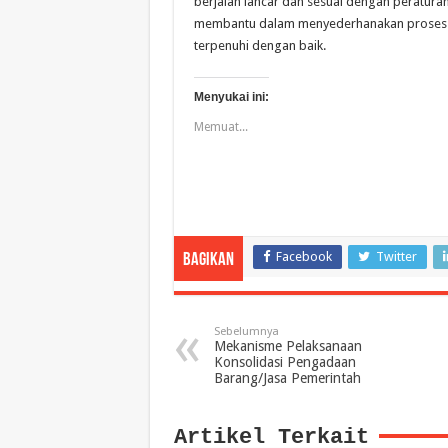
berjalan lancar dan sesuai dengan peratura
membantu dalam menyederhanakan proses p
terpenuhi dengan baik.
Menyukai ini:
Memuat...
Facebook
Twitter
Bagikan
Sebelumnya
Mekanisme Pelaksanaan
Konsolidasi Pengadaan
Barang/Jasa Pemerintah
Artikel Terkait