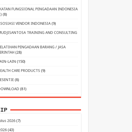
IKATAN FUNGSIONAL PENGADAAN INDONESIA
I)
(8)
ASOSIASI VENDOR INDONESIA
(9)
MUDJISANTOSA TRAINING AND CONSULTING
PELATIHAN PENGADAAN BARANG / JASA
ERINTAH
(28)
LAIN-LAIN
(150)
HEALTH CARE PRODUCTS
(9)
RESENTIE
(8)
DOWNLOAD
(81)
SIP
stus 2026
(7)
 2026
(43)