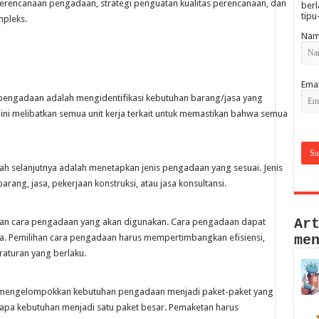
 perencanaan pengadaan, strategi penguatan kualitas perencanaan, dan
berl
tipu
mpleks.
Nam
Emai
engadaan adalah mengidentifikasi kebutuhan barang/jasa yang
si ini melibatkan semua unit kerja terkait untuk memastikan bahwa semua
gkah selanjutnya adalah menetapkan jenis pengadaan yang sesuai. Jenis
ng, jasa, pekerjaan konstruksi, atau jasa konsultansi.
Ar
kan cara pengadaan yang akan digunakan. Cara pengadaan dapat
ia. Pemilihan cara pengadaan harus mempertimbangkan efisiensi,
me
raturan yang berlaku.
mengelompokkan kebutuhan pengadaan menjadi paket-paket yang
apa kebutuhan menjadi satu paket besar. Pemaketan harus