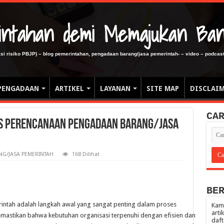
erintahan demi Memajukan Ba
gasi risiko PBJP) – blog pemerintahan, pengadaan barang/jasa pemerintah- – video – podcast
PENGADAAN
ARTIKEL
LAYANAN
SITE MAP
DISCLAI
CA
as Perencanaan Pengadaan Barang/Jasa
G/JASA PEMERINTAH
168 Dilihat
BE
ntah adalah langkah awal yang sangat penting dalam proses
Kami
arti
astikan bahwa kebutuhan organisasi terpenuhi dengan efisien dan
daft