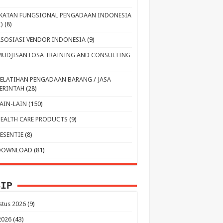
IKATAN FUNGSIONAL PENGADAAN INDONESIA
I)
(8)
ASOSIASI VENDOR INDONESIA
(9)
MUDJISANTOSA TRAINING AND CONSULTING
PELATIHAN PENGADAAN BARANG / JASA
ERINTAH
(28)
LAIN-LAIN
(150)
HEALTH CARE PRODUCTS
(9)
RESENTIE
(8)
DOWNLOAD
(81)
SIP
stus 2026
(9)
 2026
(43)