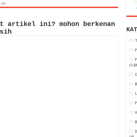
 ago
t artikel ini? mohon berkenan
KA
sih
(1,6
(4)