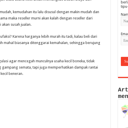
berl
tipu
in mudah, kemudahan itu lalu disusul dengan makin mudah dan
Nam
sama maka reseller murni akan kalah dengan reseller dari
i akan susah jualan.
Emai
aksi? Karena harganya lebih murah itu tadi, kalau beli dari
ebih mahal biasanya ditenggarai kemahalan, sehingga berujung
regulasi agar mencegah munculnya usaha kecil boneka, tidak
g gampang semata, tapi juga memperhatikan dampak rantai
kecil beneran.
Ar
me