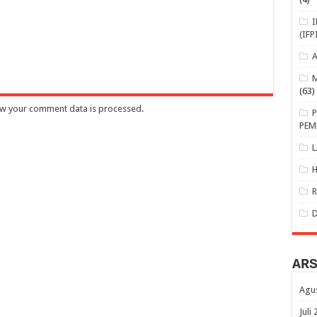
(IFP
(63)
w your comment data is processed
.
PEM
AR
Agu
Juli