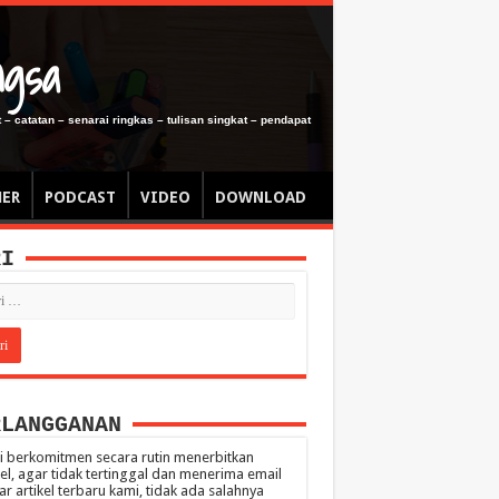
ngsa
 – catatan – senarai ringkas – tulisan singkat – pendapat
MER
PODCAST
VIDEO
DOWNLOAD
RI
RLANGGANAN
 berkomitmen secara rutin menerbitkan
kel, agar tidak tertinggal dan menerima email
ar artikel terbaru kami, tidak ada salahnya