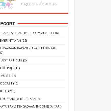
Agustus 18, 2021
75,355
TEGORI
TIGA PILAR LEADERSHIP COMMUNITY
(18)
PEMERINTAHAN
(65)
PENGADAAN BARANG/JASA PEMERINTAH
67)
GUEST ARTICLES
(2)
BLOG PBJP
(11)
UMUM
(127)
PODCAST
(12)
VIDEO
(210)
BUKU YANG DITERBITKAN
(2)
IKATAN AHLI PENGADAAN INDONESIA (IAPI)