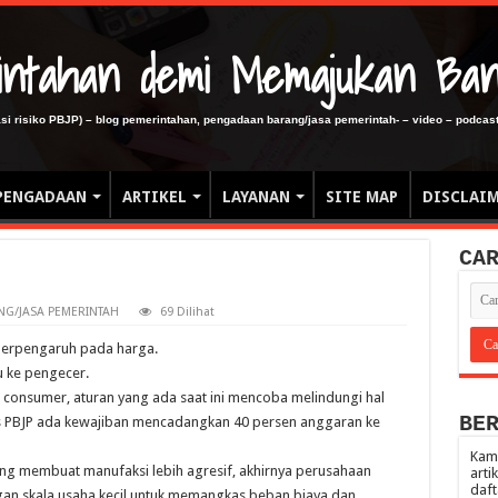
erintahan demi Memajukan Ba
gasi risiko PBJP) – blog pemerintahan, pengadaan barang/jasa pemerintah- – video – podcast
PENGADAAN
ARTIKEL
LAYANAN
SITE MAP
DISCLAI
CA
G/JASA PEMERINTAH
69 Dilihat
 berpengaruh pada harga.
lu ke pengecer.
o consumer, aturan yang ada saat ini mencoba melindungi hal
BE
res PBJP ada kewajiban mencadangkan 40 persen anggaran ke
Kami
ung membuat manufaksi lebih agresif, akhirnya perusahaan
arti
daft
n skala usaha kecil untuk memangkas beban biaya dan