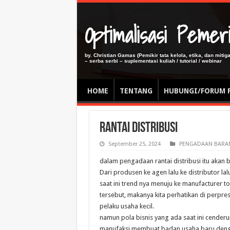
Optimalisasi Pem
by. Christian Gamas (Pemikir tata kelola, etika, dan miti
– serba serbi – suplementasi kuliah / tutorial / webinar
HOME
TENTANG
HUBUNGI/FORUM 
Rantai Distribusi
September 25, 2024
PENGADAAN BARAN
dalam pengadaan rantai distribusi itu akan
Dari produsen ke agen lalu ke distributor la
saat ini trend nya menuju ke manufacturer t
tersebut, makanya kita perhatikan di perp
pelaku usaha kecil.
namun pola bisnis yang ada saat ini cender
manufaksi membuat badan usaha baru denga