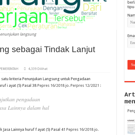
berl
tipu
Nam
enunjukan langsung
Emai
g sebagai Tindak Lanjut
PEMERINTAH
4,339 Dilihat
 satu kriteria Penunjukan Langsung untuk Pengadaan
uf i ayat (5) Pasal 38
Pepres 16/2018 jo. Perpres 12/2021
:
Ar
njutkan
pengadaan
me
Jasa
Lainnya
dalam
hal
Pen
 Jasa Lainnya huruf f ayat (5) Pasal 41
Pepres 16/2018 jo.