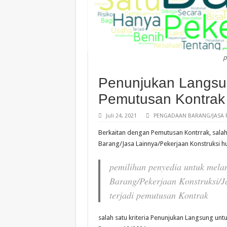
p
Penunjukan Langsun
Pemutusan Kontrak
Juli 24, 2021
PENGADAAN BARANG/JASA 
Berkaitan dengan Pemutusan Kontrrak, salah
Barang/Jasa Lainnya/Pekerjaan Konstruksi hur
pemilihan
penye
d
ia
untuk
mela
Barang/Pekerjaan
Konstruksi/
terjadi pemutusan Kontrak
salah satu kriteria Penunjukan Langsung untuk