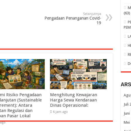
M
(63)
Selanjutnya
Pengadaan Penanganan Covid-
P
19
PEM
L
H
R
D
AR
mi Risiko Pengadaan
Menghitung Kewajaran
Agu
lanjutan (Sustainable
Harga Sewa Kendaraan
Juli
rement): Antara
Dinas Operasional:
tan Regulasi dan
6 jam ago
Juni
pan Pasar Lokal
Mei
 ago