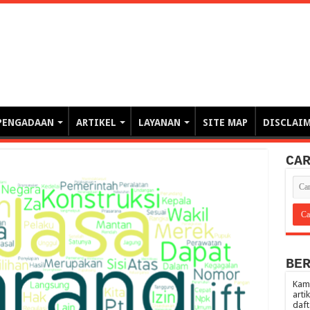
erintahan demi Memajukan Ba
gasi risiko PBJP) – blog pemerintahan, pengadaan barang/jasa pemerintah- – video – podcast
PENGADAAN
ARTIKEL
LAYANAN
SITE MAP
DISCLAI
CA
BE
Kami
arti
daft