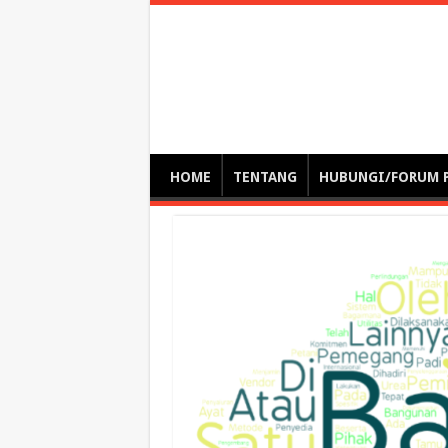
Optimalisasi Pem
by. Christian Gamas (Pemikir tata kelola, etika, dan miti
– serba serbi – suplementasi kuliah / tutorial / webinar
HOME
TENTANG
HUBUNGI/FORUM 