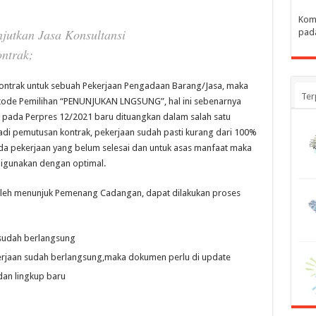
Komt
njutkan Jasa
Konsultansi
pada
ntrak;
Kontrak untuk sebuah Pekerjaan Pengadaan Barang/Jasa, maka
Ter
etode Pemilihan “PENUNJUKAN LNGSUNG”, hal ini sebenarnya
pada Perpres 12/2021 baru dituangkan dalam salah satu
di pemutusan kontrak, pekerjaan sudah pasti kurang dari 100%
 ada pekerjaan yang belum selesai dan untuk asas manfaat maka
digunakan dengan optimal.
oleh menunjuk Pemenang Cadangan, dapat dilakukan proses
 sudah berlangsung
erjaan sudah berlangsung,maka dokumen perlu di update
dan lingkup baru