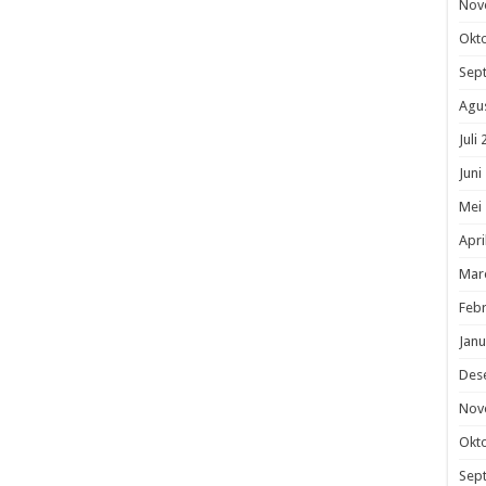
Nov
Okt
Sep
Agu
Juli
Juni
Mei
Apri
Mar
Febr
Janu
Des
Nov
Okt
Sep