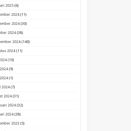
ari 2025
(6)
ember 2024
(11)
ember 2024
(30)
ober 2024
(38)
tember 2024
(140)
stus 2024
(11)
 2024
(10)
 2024
(9)
 2024
(1)
l 2024
(7)
et 2024
(31)
uari 2024
(32)
ari 2024
(38)
ember 2023
(5)