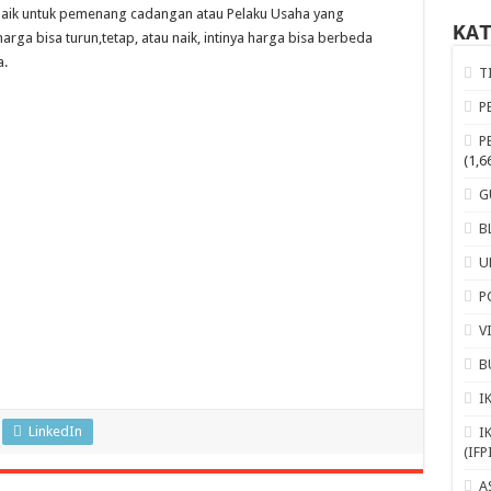
baik untuk pemenang cadangan atau Pelaku Usaha yang
KA
a bisa turun,tetap, atau naik, intinya harga bisa berbeda
a.
T
P
P
(1,6
G
B
U
P
V
B
I
LinkedIn
I
(IFP
A