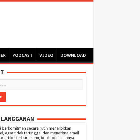
ngsa
 – catatan – senarai ringkas – tulisan singkat – pendapat
MER
PODCAST
VIDEO
DOWNLOAD
RI
RLANGGANAN
 berkomitmen secara rutin menerbitkan
kel, agar tidak tertinggal dan menerima email
ar artikel terbaru kami, tidak ada salahnya