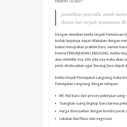
Perpres 12/2021
:
pemilihan penyedia untuk mela
dalam hal terjadi pemutusan Ko
Dengan demikian ketika terjadi Pemutusan 
tindak lanjutnya dapat dilakukan dengan m
bukan merupakan praktek baru, namun baru 
kriteria PENUNJUKAN LANGSUNG. Ketika terja
atau memiliki sisa, bila ada sisa maka akan
perlu diselesaikan agar Barang/Jasa dapat 
Ketika terjadi Penunjukan Langsung maka b
Penunjukan Langsung dengan tahapan:
MC Nol baru dari proses pekerjaan yang
Tuangkan ruang lingkup baru karena pek
Harga disesuaikan dengan kondisi pasar 
Lakukan klarifikasi dan negosiasi