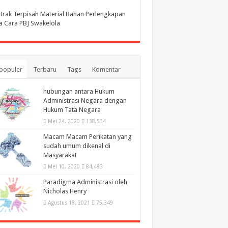
rak Terpisah Material Bahan Perlengkapan
 Cara PBJ Swakelola
populer
Terbaru
Tags
Komentar
hubungan antara Hukum
Administrasi Negara dengan
Hukum Tata Negara
Mei 24, 2020
138,534
Macam Macam Perikatan yang
sudah umum dikenal di
Masyarakat
Mei 10, 2020
84,483
Paradigma Administrasi oleh
Nicholas Henry
Agustus 18, 2021
75,349