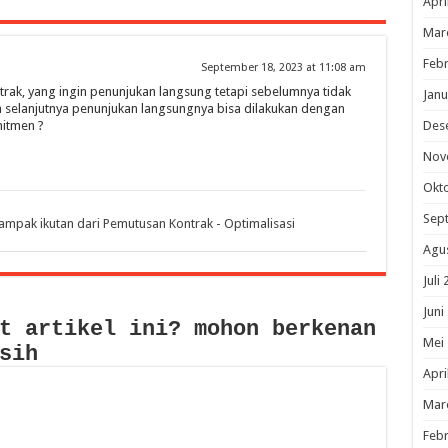
Apri
Mar
Febr
September 18, 2023 at 11:08 am
trak, yang ingin penunjukan langsung tetapi sebelumnya tidak
Janu
selanjutnya penunjukan langsungnya bisa dilakukan dengan
itmen ?
Des
Nov
Okt
Sep
mpak ikutan dari Pemutusan Kontrak - Optimalisasi
Agu
Juli
Juni
t artikel ini? mohon berkenan
Mei
sih
Apri
Mar
Febr