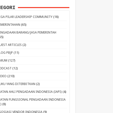
TEGORI
IGA PILAR LEADERSHIP COMMUNITY
(18)
EMERINTAHAN
(65)
ENGADAAN BARANG/JASA PEMERINTAH
65)
UEST ARTICLES
(2)
LOG PBJP
(11)
MUM
(127)
ODCAST
(12)
IDEO
(210)
UKU YANG DITERBITKAN
(2)
KATAN AHLI PENGADAAN INDONESIA (IAPI)
(4)
KATAN FUNGSIONAL PENGADAAN INDONESIA
I)
(8)
SOSIASI VENDOR INDONESIA
(9)