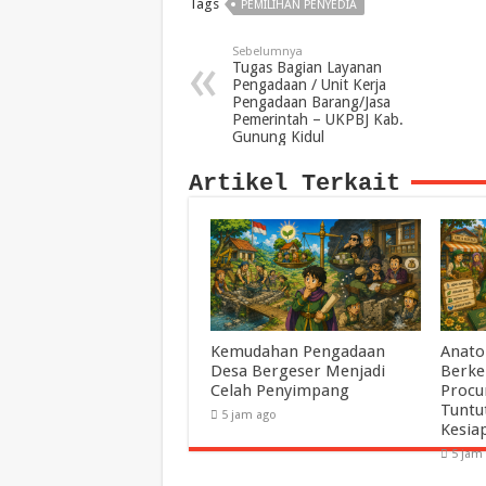
Tags
PEMILIHAN PENYEDIA
Sebelumnya
Tugas Bagian Layanan
Pengadaan / Unit Kerja
Pengadaan Barang/Jasa
Pemerintah – UKPBJ Kab.
Gunung Kidul
Artikel Terkait
Kemudahan Pengadaan
Anato
Desa Bergeser Menjadi
Berke
Celah Penyimpang
Procu
Tuntu
5 jam ago
Kesia
5 jam