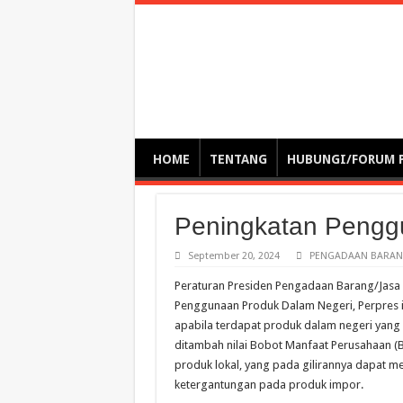
Optimalisasi Pem
by. Christian Gamas (Pemikir tata kelola, etika, dan miti
– serba serbi – suplementasi kuliah / tutorial / webinar
HOME
TENTANG
HUBUNGI/FORUM 
Peningkatan Pengg
September 20, 2024
PENGADAAN BARANG
Peraturan Presiden Pengadaan Barang/Jasa
Penggunaan Produk Dalam Negeri, Perpres 
apabila terdapat produk dalam negeri yang
ditambah nilai Bobot Manfaat Perusahaan (
produk lokal, yang pada gilirannya dapat m
ketergantungan pada produk impor.