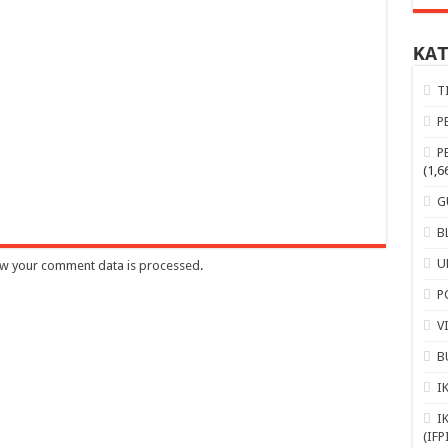
KA
T
P
P
(1,6
G
B
U
w your comment data is processed
.
P
V
B
I
I
(IFP