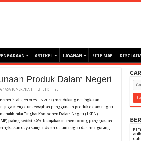
erintahan demi Memajukan Ba
gasi risiko PBJP) – blog pemerintahan, pengadaan barang/jasa pemerintah- – video – podcast
PENGADAAN
ARTIKEL
LAYANAN
SITE MAP
DISCLAI
CA
unaan Produk Dalam Negeri
/JASA PEMERINTAH
51 Dilihat
 Pemerintah (Perpres 12/2021) mendukung Peningkatan
ini juga mengatur kewajiban penggunaan produk dalam negeri
 memiliki nilai Tingkat Komponen Dalam Negeri (TKDN)
BE
BMP) paling sedikit 40%. Kebijakan ini mendorong penggunaan
eningkatkan daya saing industri dalam negeri dan mengurangi
Kami
arti
daft