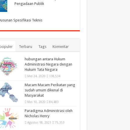
Pengadaan Publik
usunan Spesifikasi Teknis
populer
Terbaru
Tags
Komentar
hubungan antara Hukum
Administrasi Negara dengan
Hukum Tata Negara
Mei 24, 2020
138,534
Macam Macam Perikatan yang
sudah umum dikenal di
Masyarakat
Mei 10, 2020
84,483
Paradigma Administrasi oleh
Nicholas Henry
Agustus 18, 2021
75,353