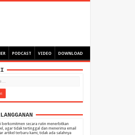
ngsa
 – catatan – senarai ringkas – tulisan singkat – pendapat
MER
PODCAST
VIDEO
DOWNLOAD
RI
RLANGGANAN
 berkomitmen secara rutin menerbitkan
kel, agar tidak tertinggal dan menerima email
ar artikel terbaru kami, tidak ada salahnya