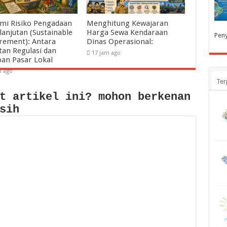
mi Risiko Pengadaan
Menghitung Kewajaran
lanjutan (Sustainable
Harga Sewa Kendaraan
Peny
rement): Antara
Dinas Operasional:
tan Regulasi dan
17 jam ago
pan Pasar Lokal
m ago
Ter
t artikel ini? mohon berkenan
sih