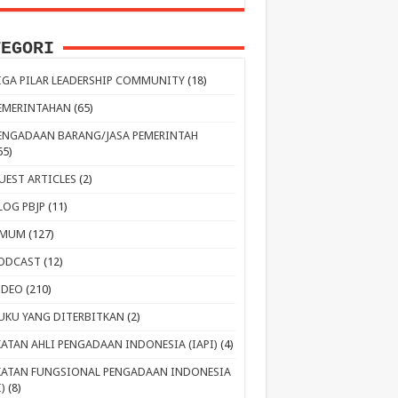
TEGORI
IGA PILAR LEADERSHIP COMMUNITY
(18)
EMERINTAHAN
(65)
ENGADAAN BARANG/JASA PEMERINTAH
65)
UEST ARTICLES
(2)
LOG PBJP
(11)
MUM
(127)
ODCAST
(12)
IDEO
(210)
UKU YANG DITERBITKAN
(2)
KATAN AHLI PENGADAAN INDONESIA (IAPI)
(4)
KATAN FUNGSIONAL PENGADAAN INDONESIA
I)
(8)