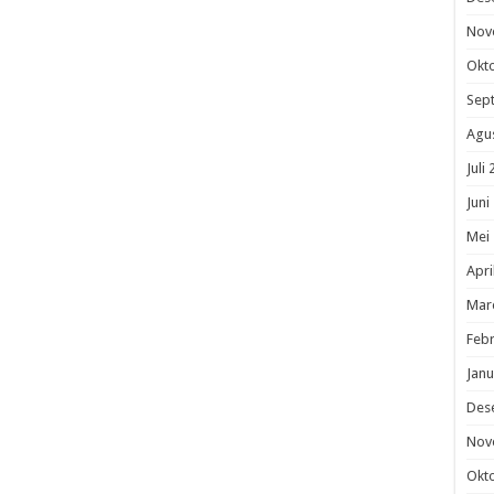
Nov
Okt
Sep
Agu
Juli
Juni
Mei
Apri
Mar
Febr
Janu
Des
Nov
Okt