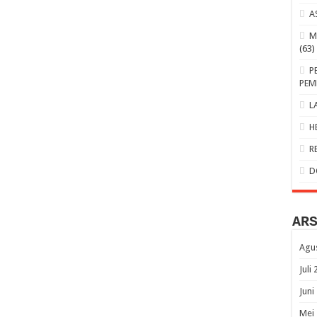
A
M
(63)
P
PEM
L
H
R
D
AR
Agu
Juli
Juni
Mei