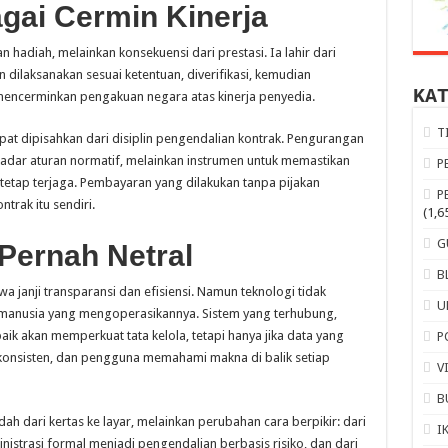
ai Cermin Kinerja
adiah, melainkan konsekuensi dari prestasi. Ia lahir dari
 dilaksanakan sesuai ketentuan, diverifikasi, kemudian
KA
mencerminkan pengakuan negara atas kinerja penyedia.
T
at dipisahkan dari disiplin pengendalian kontrak. Pengurangan
adar aturan normatif, melainkan instrumen untuk memastikan
P
tetap terjaga. Pembayaran yang dilakukan tanpa pijakan
P
trak itu sendiri.
(1,6
G
 Pernah Netral
B
janji transparansi dan efisiensi. Namun teknologi tidak
U
k manusia yang mengoperasikannya. Sistem yang terhubung,
aik akan memperkuat tata kelola, tetapi hanya jika data yang
P
konsisten, dan pengguna memahami makna di balik setiap
V
B
 dari kertas ke layar, melainkan perubahan cara berpikir: dari
I
inistrasi formal menjadi pengendalian berbasis risiko, dan dari