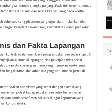
iarkan, detail administratif yang dianggap remeh, atau
rtimbangkan dampak jangka panjang. Pada titik tertentu, semua
tampak besar, rumit, dan sering kali berujung pada konflik.
eh seberapa canggih sistem yang digunakan, melainkan oleh
 dengan kesadaran akan risiko, akuntabilitas, dan tujuan akhir
mis dan Fakta Lapangan
Ter
naan kontrak adalah membaca progres pekerjaan secara jujur. Di
njanjikan. Namun di lapangan, sisa pekerjaan tidak selalu
dilaporkan. Ada pekerjaan minor yang memakan waktu lama,
ukan fungsi utama, dan ada risiko yang baru muncul justru di
membedakan optimisme yang sehat dengan asumsi yang
 melainkan potret kesiapan pekerjaan untuk benar-benar
nis dan administratif menjadi krusial, agar keputusan yang
kan kondisi nyata.