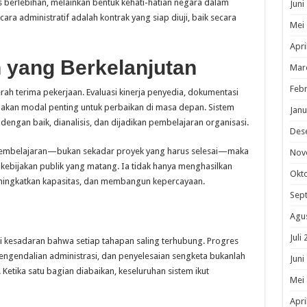
tis berlebihan, melainkan bentuk kehati-hatian negara dalam
Juni
ara administratif adalah kontrak yang siap diuji, baik secara
Mei
Apri
 yang Berkelanjutan
Mar
Febr
rah terima pekerjaan. Evaluasi kinerja penyedia, dokumentasi
pakan modal penting untuk perbaikan di masa depan. Sistem
Janu
dengan baik, dianalisis, dan dijadikan pembelajaran organisasi.
Des
s pembelajaran—bukan sekadar proyek yang harus selesai—maka
Nov
ebijakan publik yang matang. Ia tidak hanya menghasilkan
Okt
eningkatkan kapasitas, dan membangun kepercayaan.
Sep
Agu
Juli
i kesadaran bahwa setiap tahapan saling terhubung. Progres
pengendalian administrasi, dan penyelesaian sengketa bukanlah
Juni
Ketika satu bagian diabaikan, keseluruhan sistem ikut
Mei
Apri