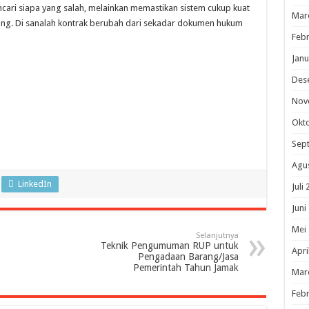
ri siapa yang salah, melainkan memastikan sistem cukup kuat
Mar
ng. Di sanalah kontrak berubah dari sekadar dokumen hukum
Febr
Janu
Des
Nov
Okt
Sep
Agu
LinkedIn
Juli
Juni
Mei
Selanjutnya
Teknik Pengumuman RUP untuk
Apri
Pengadaan Barang/Jasa
Pemerintah Tahun Jamak
Mar
Febr