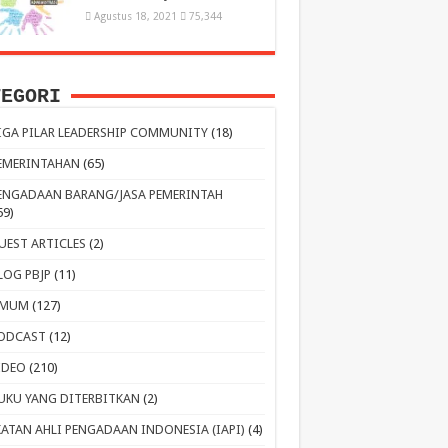
Agustus 18, 2021
75,344
TEGORI
IGA PILAR LEADERSHIP COMMUNITY
(18)
EMERINTAHAN
(65)
ENGADAAN BARANG/JASA PEMERINTAH
59)
UEST ARTICLES
(2)
LOG PBJP
(11)
MUM
(127)
ODCAST
(12)
IDEO
(210)
UKU YANG DITERBITKAN
(2)
KATAN AHLI PENGADAAN INDONESIA (IAPI)
(4)