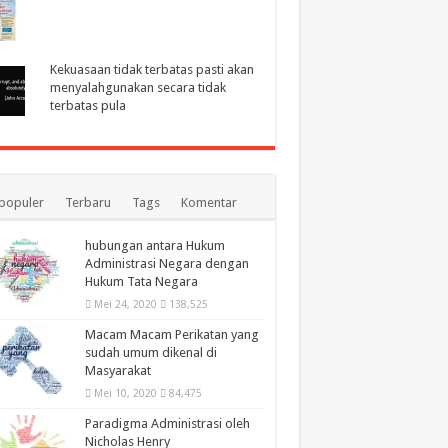
Kekuasaan tidak terbatas pasti akan
menyalahgunakan secara tidak
terbatas pula
populer
Terbaru
Tags
Komentar
hubungan antara Hukum
Administrasi Negara dengan
Hukum Tata Negara
Mei 24, 2020
138,525
Macam Macam Perikatan yang
sudah umum dikenal di
Masyarakat
Mei 10, 2020
84,475
Paradigma Administrasi oleh
Nicholas Henry