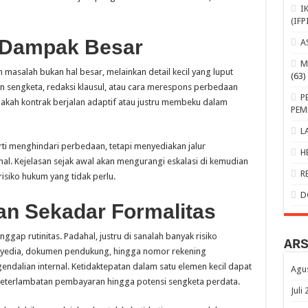
I
(IFP
, Dampak Besar
A
M
 masalah bukan hal besar, melainkan detail kecil yang luput
(63)
an sengketa, redaksi klausul, atau cara merespons perbedaan
P
kah kontrak berjalan adaptif atau justru membeku dalam
PEM
L
ti menghindari perbedaan, tetapi menyediakan jalur
H
onal. Kejelasan sejak awal akan mengurangi eskalasi di kemudian
R
risiko hukum yang tidak perlu.
D
an Sekadar Formalitas
nggap rutinitas. Padahal, justru di sanalah banyak risiko
AR
penyedia, dokumen pendukung, hingga nomor rekening
ndalian internal. Ketidaktepatan dalam satu elemen kecil dapat
Agu
 keterlambatan pembayaran hingga potensi sengketa perdata.
Juli