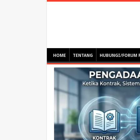
Optimalisasi Pem
by. Christian Gamas (Pemikir tata kelola, etika, dan miti
– serba serbi – suplementasi kuliah / tutorial / webinar
HOME
TENTANG
HUBUNGI/FORUM 