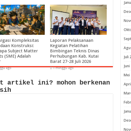
Janu
Des
Nov
Okt
Sep
igasi Kompleksitas
Laporan Pelaksanaan
daan Konstruksi:
Kegiatan Pelatihan
Agu
pa Subject Matter
Bimbingan Teknis Dinas
ts (SME) Adalah
Perhubungan Kab. Kutai
Juli
?
Barat 27-28 Juli 2026
Juni
ggu ago
1 minggu ago
Mei
t artikel ini? mohon berkenan
Apri
sih
Mar
Febr
Janu
Des
Nov