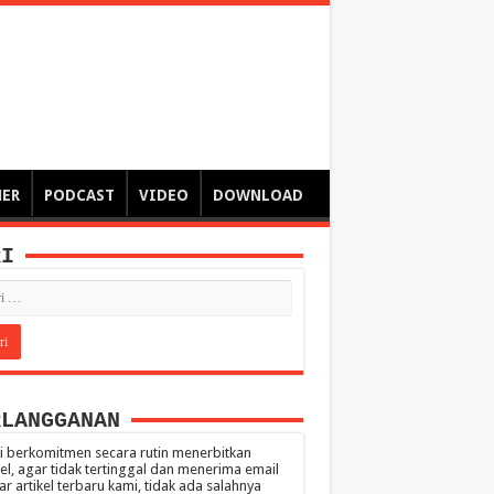
ngsa
 – catatan – senarai ringkas – tulisan singkat – pendapat
MER
PODCAST
VIDEO
DOWNLOAD
RI
RLANGGANAN
 berkomitmen secara rutin menerbitkan
kel, agar tidak tertinggal dan menerima email
ar artikel terbaru kami, tidak ada salahnya