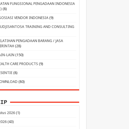
KATAN FUNGSIONAL PENGADAAN INDONESIA
I)
(8)
SOSIASI VENDOR INDONESIA
(9)
UDJISANTOSA TRAINING AND CONSULTING
ELATIHAN PENGADAAN BARANG / JASA
ERINTAH
(28)
AIN-LAIN
(150)
EALTH CARE PRODUCTS
(9)
ESENTIE
(8)
OWNLOAD
(80)
SIP
stus 2026
(1)
 2026
(43)