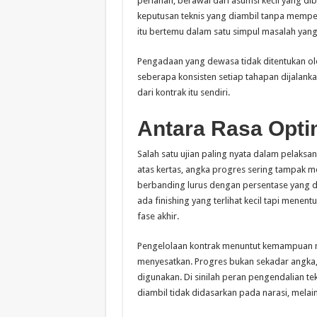
perlahan, berawal dari asumsi kecil yang dib
keputusan teknis yang diambil tanpa mempe
itu bertemu dalam satu simpul masalah yang 
Pengadaan yang dewasa tidak ditentukan ol
seberapa konsisten setiap tahapan dijalankan
dari kontrak itu sendiri.
Antara Rasa Opti
Salah satu ujian paling nyata dalam pelaksa
atas kertas, angka progres sering tampak me
berbanding lurus dengan persentase yang 
ada finishing yang terlihat kecil tapi menent
fase akhir.
Pengelolaan kontrak menuntut kemampuan 
menyesatkan. Progres bukan sekadar angka,
digunakan. Di sinilah peran pengendalian tek
diambil tidak didasarkan pada narasi, melain