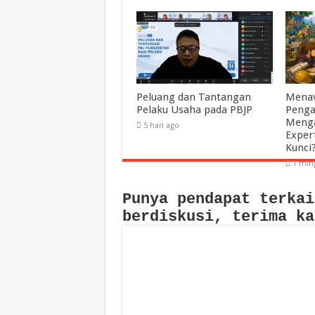
Peluang dan Tantangan
Menav
Pelaku Usaha pada PBJP
Penga
Menga
5 hari ago
Exper
Kunci
1 min
Punya pendapat terkai
berdiskusi, terima ka