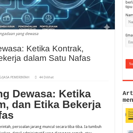
berl
tipu
Nam
ngadaan yang dewasa
Emai
asa: Ketika Kontrak,
ekerja dalam Satu Nafas
/JASA PEMERINTAH
44 Dilihat
g Dewasa: Ketika
Ar
me
m, dan Etika Bekerja
fas
ntah, persoalan jarang muncul secara tiba-tiba. Ia tumbuh