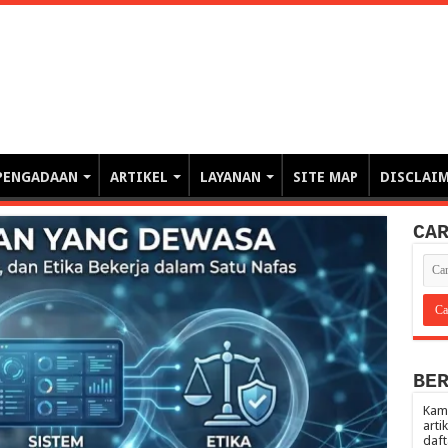
erintahan demi Memajukan Ba
gasi risiko PBJP) – blog pemerintahan, pengadaan barang/jasa pemerintah- – video – podcast
PENGADAAN
ARTIKEL
LAYANAN
SITE MAP
DISCLAI
CA
BE
Kami
arti
daft