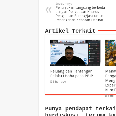
Sebelumnya
Penunjukan Langsung berbeda
dengan Pengadaan Khusus
Pengadaan Barang/Jasa untuk
Penanganan Keadaan Darurat
Artikel Terkait
Peluang dan Tantangan
Menav
Pelaku Usaha pada PBJP
Penga
Menga
5 hari ago
Exper
Kunci
1 min
Punya pendapat terkai
berdiskusi, terima ka