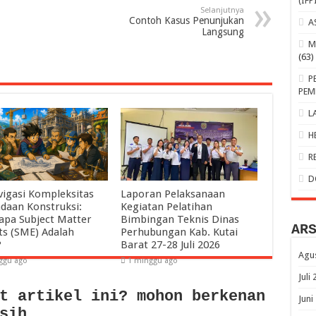
(IFP
Selanjutnya
Contoh Kasus Penunjukan
A
Langsung
M
(63)
P
PEM
L
H
R
D
igasi Kompleksitas
Laporan Pelaksanaan
daan Konstruksi:
Kegiatan Pelatihan
pa Subject Matter
Bimbingan Teknis Dinas
AR
ts (SME) Adalah
Perhubungan Kab. Kutai
?
Barat 27-28 Juli 2026
Agu
ggu ago
1 minggu ago
Juli
t artikel ini? mohon berkenan
Juni
sih