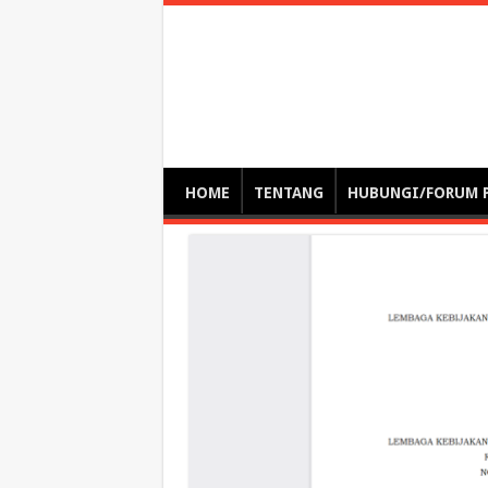
Optimalisasi Pem
by. Christian Gamas (Pemikir tata kelola, etika, dan miti
– serba serbi – suplementasi kuliah / tutorial / webinar
HOME
TENTANG
HUBUNGI/FORUM 