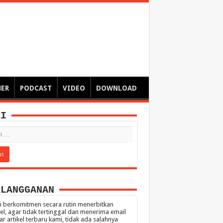
ngsa
 – catatan – senarai ringkas – tulisan singkat – pendapat
MER
PODCAST
VIDEO
DOWNLOAD
RI
RLANGGANAN
 berkomitmen secara rutin menerbitkan
kel, agar tidak tertinggal dan menerima email
ar artikel terbaru kami, tidak ada salahnya