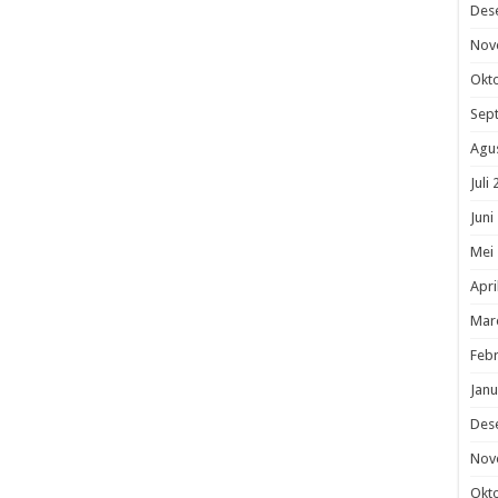
Des
Nov
Okt
Sep
Agu
Juli
Juni
Mei
Apri
Mar
Febr
Janu
Des
Nov
Okt