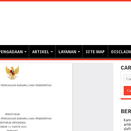
erintahan demi Memajukan Ba
gasi risiko PBJP) – blog pemerintahan, pengadaan barang/jasa pemerintah- – video – podcast
PENGADAAN
ARTIKEL
LAYANAN
SITE MAP
DISCLAI
CA
BE
Kami
arti
daft