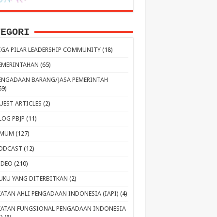
TEGORI
IGA PILAR LEADERSHIP COMMUNITY
(18)
EMERINTAHAN
(65)
ENGADAAN BARANG/JASA PEMERINTAH
59)
UEST ARTICLES
(2)
LOG PBJP
(11)
MUM
(127)
ODCAST
(12)
IDEO
(210)
UKU YANG DITERBITKAN
(2)
KATAN AHLI PENGADAAN INDONESIA (IAPI)
(4)
KATAN FUNGSIONAL PENGADAAN INDONESIA