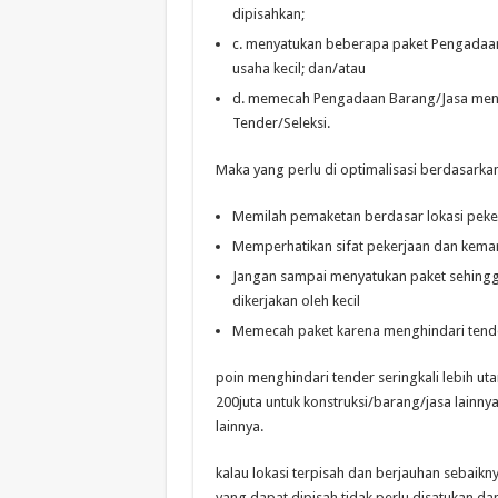
dipisahkan;
c. menyatukan beberapa paket Pengadaan 
usaha kecil; dan/atau
d. memecah Pengadaan Barang/Jasa men
Tender/Seleksi.
Maka yang perlu di optimalisasi berdasarkan
Memilah pemaketan berdasar lokasi peke
Memperhatikan sifat pekerjaan dan kem
Jangan sampai menyatukan paket sehingga
dikerjakan oleh kecil
Memecah paket karena menghindari tend
poin menghindari tender seringkali lebih utam
200juta untuk konstruksi/barang/jasa lainny
lainnya.
kalau lokasi terpisah dan berjauhan sebaiknya
yang dapat dipisah tidak perlu disatukan d