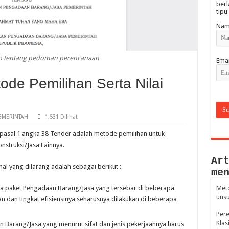
berl
tipu
Nam
pp tentang pedoman perencanaan
Emai
de Pemilihan Serta Nilai
EMERINTAH
1,531 Dilihat
 pasal 1 angka 38 Tender adalah metode pemilihan untuk
struksi/Jasa Lainnya.
Ar
al yang dilarang adalah sebagai berikut :
me
a paket Pengadaan Barang/Jasa yang tersebar di beberapa
Meto
unsu
an dan tingkat efisiensinya seharusnya dilakukan di beberapa
Per
Klas
Barang/Jasa yang menurut sifat dan jenis pekerjaannya harus