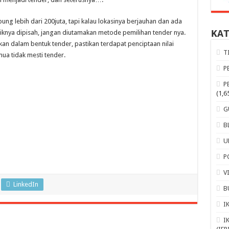
ung lebih dari 200juta, tapi kalau lokasinya berjauhan dan ada
KA
knya dipisah, jangan diutamakan metode pemilihan tender nya.
sikan dalam bentuk tender, pastikan terdapat penciptaan nilai
T
ua tidak mesti tender.
P
P
(1,6
G
B
U
P
V
LinkedIn
B
I
I