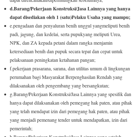
d.
Barang/Pekerjaan Konstruksi/Jasa Lainnya yang hanya
dapat disediakan oleh 1 (satu)Pelaku Usaha
yang mampu;
e.
pengadaan dan pen
y
aluran benih unggul yang
melipu
ti
benih
padi, jagung, dan kedelai, serta pupuk
yang meliputi
Urea,
NPK, dan ZA kepada petani dalam rangka menjamin
ketersediaan benih dan pupuk secara tepat dan cepat
untuk
pelaksanaan peningkatan
ketahanan pangan;
f.
pekerjaan prasarana, sarana, dan utilita
s umum di
lingkungan
perumahan bagi Masyarakat Berpenghasilan
Rendah yang
dilaksanakan oleh pengembang yang bersangkutan;
g.Barang/Pekerjaan Konstruksi/Jasa Lainnya yang spesifik dan
hanya dapat dilaksanakan oleh pemegang hak paten, atau pihak
yang telah mendapat izin dari pemegang hak paten, atau pihak
yang menjadi pemenang tender untuk mendapatkan, izin dari
pemerintah;
h.Barang/Pekerjaan Konstruksi/Jasa Lainnya yang setelah