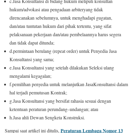
c.
Jasa Konsultansi di bidang hukum meliputi konsultan
hukum/advokasi atau
pengadaan arbiter
yang tidak
direncanakan sebelumnya, untuk menghadapi gugatan,
dan/atau tuntutan hukum dari pihak tertentu, yang sifat
pelaksanaan pekerjaan dan/atau
pembelaannya harus
segera
dan tidak dapat ditunda;
d.
permintaan berulang (repeat order) untuk Penyedia Jasa
Konsultansi yang sama;
e.
Jasa Konsultansi yang setelah dilakukan Seleksi ulang
mengalami kegagalan;
f.
pemilihan penyedia untuk melanjutkan Jasa
Konsultansi
dalam
hal terjadi pemutusan Kontrak;
g.
Jasa Konsultansi yang bersifat rahasia sesuai dengan
ketentuan peraturan perundang
–
undangan; atau
h.
Jasa ahli Dewan Sengketa Konstruksi.
Peraturan Lembaga Nomor 13
Sampai saat artikel ini ditulis,