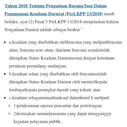
Tahun 2018 Tentang Pengadaan Barang/Jasa Dalam
Penanganan Keadaan Darurat (PerLKPP 13/2018)
masih
berlaku, ayat (2) Pasal 5 PerLKPP 13/2018 menjelaskan kriteria
Pengadaan Darurat adalah sebagai berikut ”
a.
k
eadaan yang disebabkan oleh
bencana yang meliputi
bencana
alam, bencana non
–
alam, dan/atau bencana
sosial
se
telah
ditetapkan
St
atus Keada
a
n Darurat
sesuai
dengan
ketentuan
peraturan perundang
–
undangan;
b.
keadaan selain yang disebabkan oleh bencana
se
telah
ditetapkan
Status
Keadaan
Darurat
oleh
m
enteri/
kepala
lembaga/k
epala
perangkat d
aerah
yang terkait
; atau
c.
k
eadaan sebagaimana
di
maksud
dalam
huruf
b
meliputi:
1)
pelaksanaan operasi pencarian dan pertolongan;
2)
kerusakan sarana/prasarana yang dapat
mengganggu
kegiatan pelayanan publik;