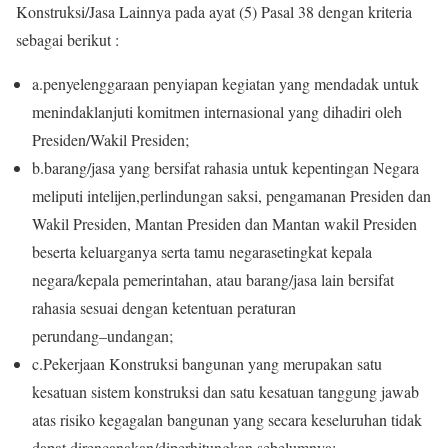
Konstruksi/Jasa Lainnya pada ayat (5) Pasal 38 dengan kriteria
sebagai berikut :
a.
penyelenggaraan penyiapan kegiatan yang mendadak
untuk
menindaklanjuti komitmen internasional yang
dihadiri
oleh
Presiden/Wakil Presiden;
b.
barang/jasa yang bersifat rahasia untuk kepentingan
Negara
meliputi intelijen,perlindungan saksi, pengamanan
Presiden dan
Wakil Presiden, Mantan Presiden dan
Mantan wakil Presiden
beserta keluarganya serta tamu
negara
setingkat kepala
negara/kepala pemerintahan, atau
barang/jasa lain bersifat
rahasia sesuai dengan ketentuan
peraturan
perundang
–
undangan;
c.
Pekerjaan Konstruksi bangunan yang merupakan satu
kesatuan sistem konstruksi dan satu kesatuan tanggung
jawab
atas ri
siko kegagalan bangunan yang secara
keseluruhan tidak
dapat direncanakan/diperhitungkan
sebelumnya;