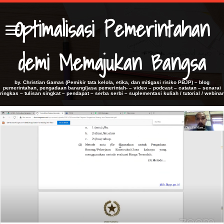
Optimalisasi Pemerintahan
demi Memajukan Bangsa
by. Christian Gamas (Pemikir tata kelola, etika, dan mitigasi risiko PBJP) – blog
pemerintahan, pengadaan barang/jasa pemerintah- – video – podcast – catatan – senarai
ringkas – tulisan singkat – pendapat – serba serbi – suplementasi kuliah / tutorial / webinar