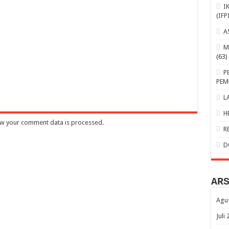
I
(IFP
A
M
(63)
P
PEM
L
H
w your comment data is processed
.
R
D
AR
Agu
Juli