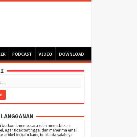
ngsa
 – catatan – senarai ringkas – tulisan singkat – pendapat
MER
PODCAST
VIDEO
DOWNLOAD
RI
RLANGGANAN
 berkomitmen secara rutin menerbitkan
kel, agar tidak tertinggal dan menerima email
ar artikel terbaru kami, tidak ada salahnya