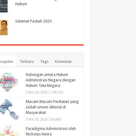
Hukum
Selamat Paskah 2025
populer
Terbaru
Tags
Komentar
hubungan antara Hukum
Administrasi Negara dengan
Hukum Tata Negara
Mei 24, 2020
138,534
Macam Macam Perikatan yang
sudah umum dikenal di
Masyarakat
Mei 10, 2020
84,483
Paradigma Administrasi oleh
Nicholas Henry