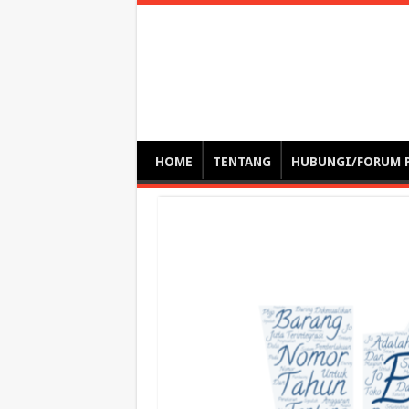
Optimalisasi Pem
by. Christian Gamas (Pemikir tata kelola, etika, dan miti
– serba serbi – suplementasi kuliah / tutorial / webinar
HOME
TENTANG
HUBUNGI/FORUM 