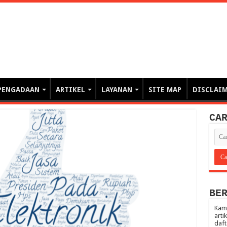
erintahan demi Memajukan Ba
gasi risiko PBJP) – blog pemerintahan, pengadaan barang/jasa pemerintah- – video – podcast
PENGADAAN
ARTIKEL
LAYANAN
SITE MAP
DISCLAI
CA
BE
Kami
arti
daft