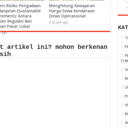
mi Risiko Pengadaan
Menghitung Kewajaran
lanjutan (Sustainable
Harga Sewa Kendaraan
rement): Antara
Dinas Operasional:
tan Regulasi dan
22 jam ago
pan Pasar Lokal
KA
m ago
T
t artikel ini? mohon berkenan
P
sih
P
(1,6
G
B
U
P
V
B
I