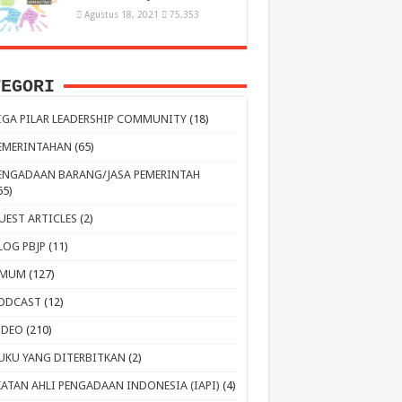
Agustus 18, 2021
75,353
TEGORI
IGA PILAR LEADERSHIP COMMUNITY
(18)
EMERINTAHAN
(65)
ENGADAAN BARANG/JASA PEMERINTAH
65)
UEST ARTICLES
(2)
LOG PBJP
(11)
MUM
(127)
ODCAST
(12)
IDEO
(210)
UKU YANG DITERBITKAN
(2)
KATAN AHLI PENGADAAN INDONESIA (IAPI)
(4)