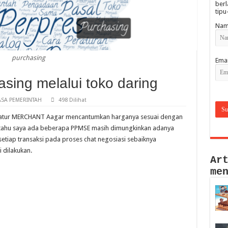
berl
tipu
Nam
purchasing
Emai
sing melalui toko daring
SA PEMERINTAH
498 Dilihat
atur MERCHANT Aagar mencantumkan harganya sesuai dengan
etahu saya ada beberapa PPMSE masih dimungkinkan adanya
setiap transaksi pada proses chat negosiasi sebaiknya
 dilakukan.
Ar
me