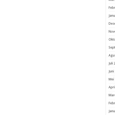
Febr
Janu
Des
Nov
Okt
Sep
Agu
Juli
Juni
Mei
Apri
Mar
Febr
Janu