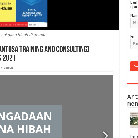
berl
tipu
Nam
nal dana hibah di pemda
Emai
antosa Training and Consulting)
s 2021
7 Dilihat
Ar
me
Peng