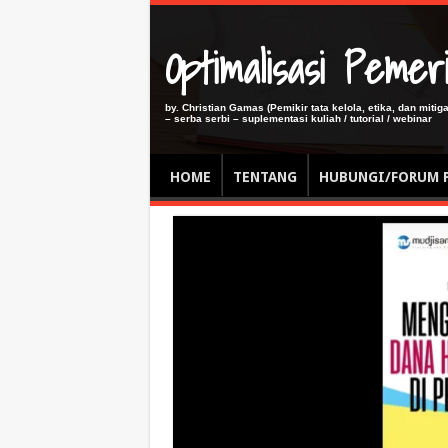
Optimalisasi Pem
by. Christian Gamas (Pemikir tata kelola, etika, dan miti
– serba serbi – suplementasi kuliah / tutorial / webinar
HOME
TENTANG
HUBUNGI/FORUM 