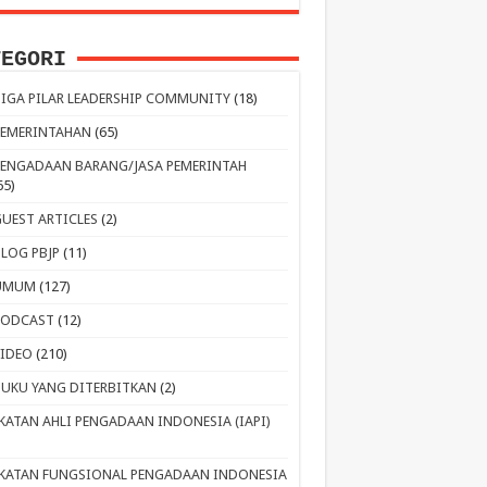
TEGORI
TIGA PILAR LEADERSHIP COMMUNITY
(18)
PEMERINTAHAN
(65)
PENGADAAN BARANG/JASA PEMERINTAH
65)
GUEST ARTICLES
(2)
BLOG PBJP
(11)
UMUM
(127)
PODCAST
(12)
VIDEO
(210)
BUKU YANG DITERBITKAN
(2)
IKATAN AHLI PENGADAAN INDONESIA (IAPI)
IKATAN FUNGSIONAL PENGADAAN INDONESIA