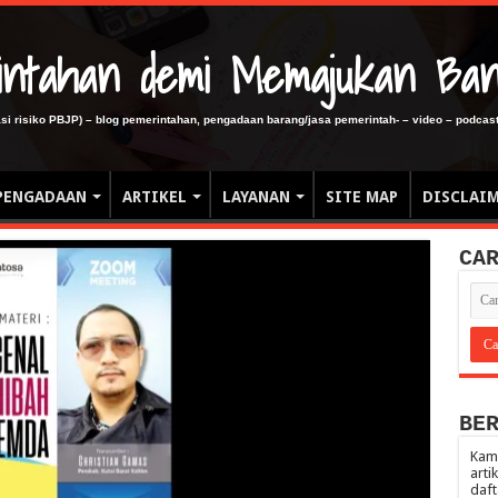
erintahan demi Memajukan Ba
gasi risiko PBJP) – blog pemerintahan, pengadaan barang/jasa pemerintah- – video – podcast
PENGADAAN
ARTIKEL
LAYANAN
SITE MAP
DISCLAI
CA
BE
Kami
arti
daft