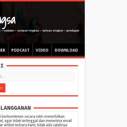
ngsa
 – catatan – senarai ringkas – tulisan singkat – pendapat
MER
PODCAST
VIDEO
DOWNLOAD
RI
RLANGGANAN
 berkomitmen secara rutin menerbitkan
kel, agar tidak tertinggal dan menerima email
ar artikel terbaru kami, tidak ada salahnya