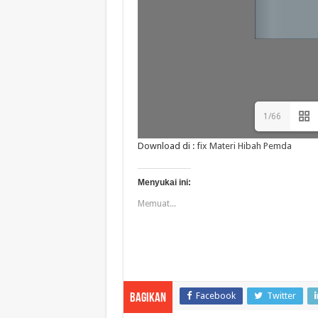
1/66
Download di :
fix Materi Hibah Pemda
Menyukai ini:
Memuat...
Facebook
Twitter
Bagikan