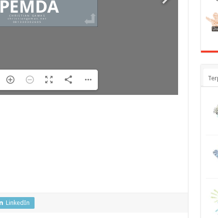
Ter
LinkedIn