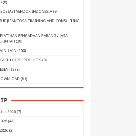
I)
(8)
ASOSIASI VENDOR INDONESIA
(9)
MUDJISANTOSA TRAINING AND CONSULTING
PELATIHAN PENGADAAN BARANG / JASA
ERINTAH
(28)
LAIN-LAIN
(150)
HEALTH CARE PRODUCTS
(9)
RESENTIE
(8)
DOWNLOAD
(81)
SIP
stus 2026
(7)
 2026
(43)
 2026
(3)