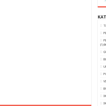
KA
T
P
P
(1,6
G
B
U
P
V
B
I
I