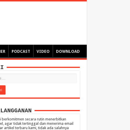
ngsa
 – catatan – senarai ringkas – tulisan singkat – pendapat
MER
PODCAST
VIDEO
DOWNLOAD
RI
RLANGGANAN
 berkomitmen secara rutin menerbitkan
kel, agar tidak tertinggal dan menerima email
ar artikel terbaru kami, tidak ada salahnya