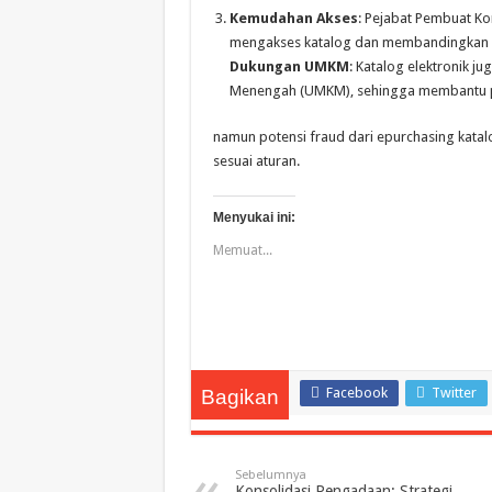
Kemudahan Akses
: Pejabat Pembuat K
mengakses katalog dan membandingkan p
Dukungan UMKM
: Katalog elektronik j
Menengah (UMKM), sehingga membantu p
namun potensi fraud dari epurchasing kata
sesuai aturan.
Menyukai ini:
Memuat...
Facebook
Twitter
Bagikan
Sebelumnya
Konsolidasi Pengadaan: Strategi