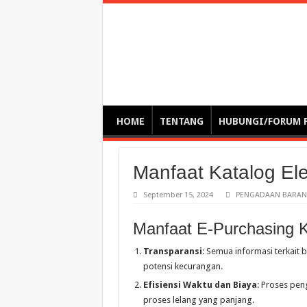
Optimalisasi Pem
by. Christian Gamas (Pemikir tata kelola, etika, dan miti
– serba serbi – suplementasi kuliah / tutorial / webinar
HOME
TENTANG
HUBUNGI/FORUM 
Manfaat Katalog Ele
September 15, 2024
PENGADAAN BARANG
Manfaat E-Purchasing K
Transparansi
: Semua informasi terkait 
potensi kecurangan.
Efisiensi Waktu dan Biaya
: Proses pen
proses lelang yang panjang.