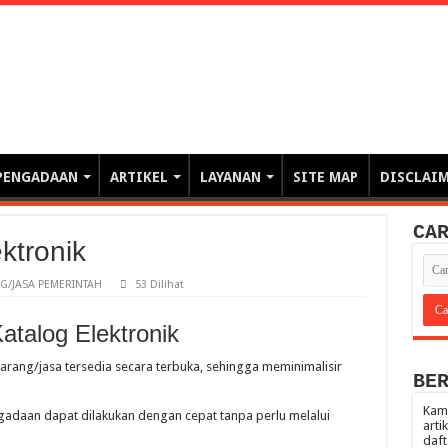
erintahan demi Memajukan Ba
gasi risiko PBJP) – blog pemerintahan, pengadaan barang/jasa pemerintah- – video – podcast
PENGADAAN
ARTIKEL
LAYANAN
SITE MAP
DISCLAI
CA
ktronik
/JASA PEMERINTAH
53 Dilihat
atalog Elektronik
barang/jasa tersedia secara terbuka, sehingga meminimalisir
BE
Kami
gadaan dapat dilakukan dengan cepat tanpa perlu melalui
arti
daft