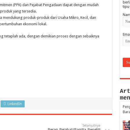
berl
omitmen (PPK) dan Pejabat Pengadaan dapat dengan mudah
tipu
roduk yang tersedia.
Nam
uga mendukung produk-produk dari Usaha Mikro, Kecil, dan
ertumbuhan ekonomi lokal.
Emai
log tetaplah ada, dengan demikian proses dengan sebaiknya
Ar
me
LinkedIn
Peng
Bara
Selanjutnya
Peran Pejabat/Panitia Peneliti