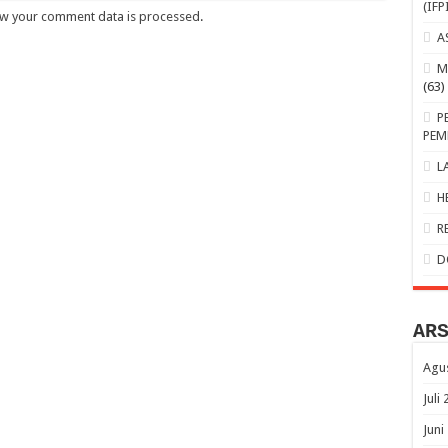
(IFP
w your comment data is processed
.
A
M
(63)
P
PEM
L
H
R
D
AR
Agu
Juli
Juni