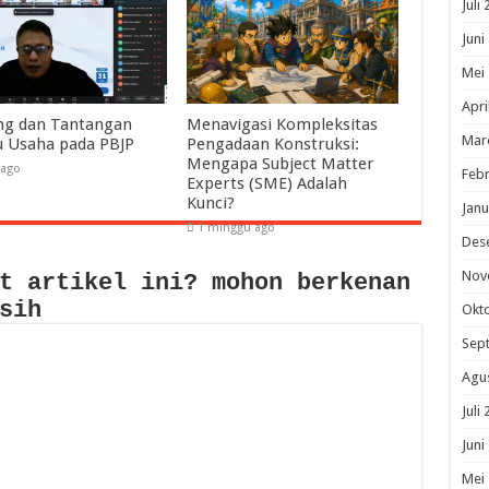
Juli
Juni
Mei
Apri
ng dan Tantangan
Menavigasi Kompleksitas
Mar
u Usaha pada PBJP
Pengadaan Konstruksi:
Mengapa Subject Matter
 ago
Febr
Experts (SME) Adalah
Kunci?
Janu
1 minggu ago
Des
Nov
t artikel ini? mohon berkenan
sih
Okt
Sep
Agu
Juli
Juni
Mei