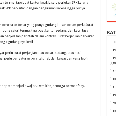
terima, tapi buat kantor kecil, bisa diperlukan SPK karena
rak SPK berkaitan dengan pengiriman karena ngga punya
or berukuran besar yang punya gudang besar belum perlu Surat
ung sekali terima, tapi buat kantor sedang dan kecil, bisa
KA
an penjelasan perintah dalam kontrak Surat Perjanjian berkaitan
ng / gudang nya kecil
T
P
ar perlu surat perjanjian mau besar, sedang, atau kecil
P
, perlu pengaturan perintah, hal, dan kewajiban yang lebih
(1,6
G
B
ya “dapat” menjadi “wajib”. Demikian, semoga bermanfaay.
U
P
V
B