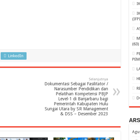
I
I
(IFP
A
M
(63)
P
LinkedIn
PEM
L
H
Selanjutnya
Dokumentasi Sebagai Fasilitator /
R
Narasumber Pendidikan dan
Pelatihan Kompetensi PBJP
D
Level-1 di Banjarbaru bagi
Pemerintah Kabupaten Hulu
Sungai Utara by SR Management
& DSS – Desember 2023
AR
Agu