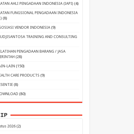
KATAN AHLI PENGADAAN INDONESIA (IAPI)
(4)
KATAN FUNGSIONAL PENGADAAN INDONESIA
I)
(8)
SOSIASI VENDOR INDONESIA
(9)
UDJISANTOSA TRAINING AND CONSULTING
ELATIHAN PENGADAAN BARANG / JASA
ERINTAH
(28)
AIN-LAIN
(150)
EALTH CARE PRODUCTS
(9)
ESENTIE
(8)
OWNLOAD
(80)
SIP
stus 2026
(2)