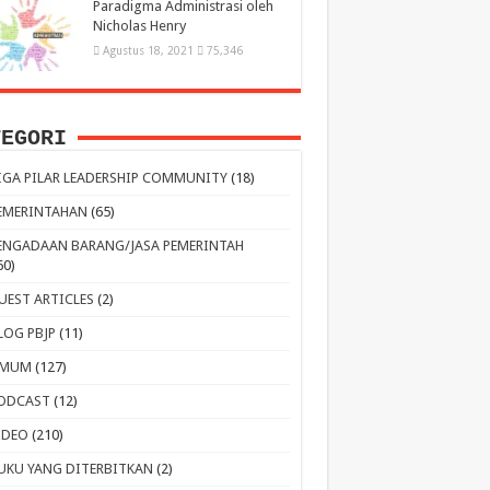
Paradigma Administrasi oleh
Nicholas Henry
Agustus 18, 2021
75,346
TEGORI
IGA PILAR LEADERSHIP COMMUNITY
(18)
EMERINTAHAN
(65)
ENGADAAN BARANG/JASA PEMERINTAH
60)
UEST ARTICLES
(2)
LOG PBJP
(11)
MUM
(127)
ODCAST
(12)
IDEO
(210)
UKU YANG DITERBITKAN
(2)