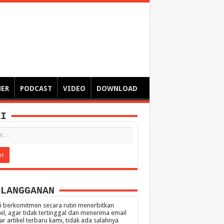
ngsa
 – catatan – senarai ringkas – tulisan singkat – pendapat
MER
PODCAST
VIDEO
DOWNLOAD
RI
RLANGGANAN
 berkomitmen secara rutin menerbitkan
kel, agar tidak tertinggal dan menerima email
ar artikel terbaru kami, tidak ada salahnya