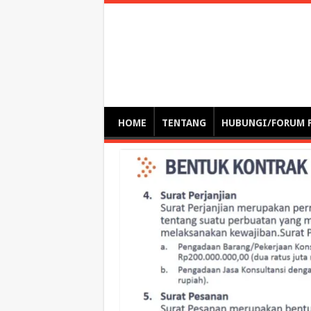
Optimalisasi Pem
by. Christian Gamas (Pemikir tata kelola, etika, dan miti
– serba serbi – suplementasi kuliah / tutorial / webinar
HOME
TENTANG
HUBUNGI/FORUM 