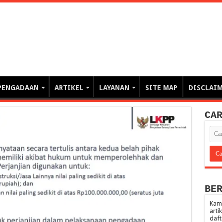
erintahan demi Memajukan Ba
gasi risiko PBJP) – blog pemerintahan, pengadaan barang/jasa pemerintah- – video – podcast
PENGADAAN
ARTIKEL
LAYANAN
SITE MAP
DISCLAI
CA
BE
Kami
arti
daft