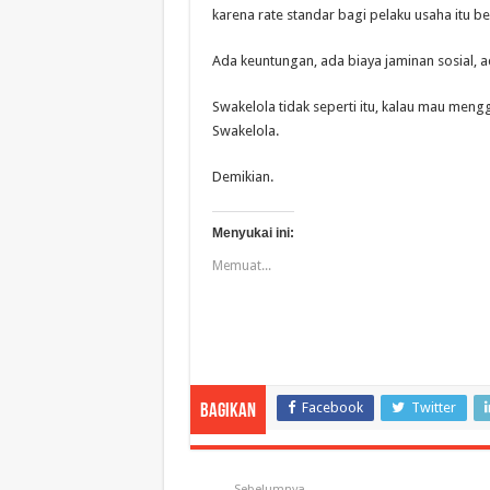
karena rate standar bagi pelaku usaha itu b
Ada keuntungan, ada biaya jaminan sosial, ad
Swakelola tidak seperti itu, kalau mau me
Swakelola.
Demikian.
Menyukai ini:
Memuat...
Facebook
Twitter
Bagikan
Sebelumnya