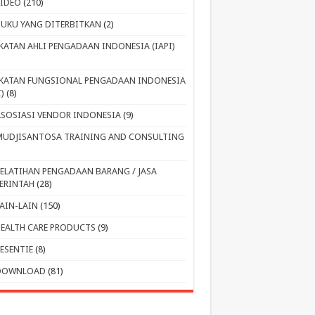
VIDEO
(210)
BUKU YANG DITERBITKAN
(2)
IKATAN AHLI PENGADAAN INDONESIA (IAPI)
IKATAN FUNGSIONAL PENGADAAN INDONESIA
I)
(8)
ASOSIASI VENDOR INDONESIA
(9)
MUDJISANTOSA TRAINING AND CONSULTING
PELATIHAN PENGADAAN BARANG / JASA
ERINTAH
(28)
LAIN-LAIN
(150)
HEALTH CARE PRODUCTS
(9)
RESENTIE
(8)
DOWNLOAD
(81)