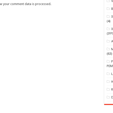
w your comment data is processed
.
(4)
(IFP
(63)
PEM