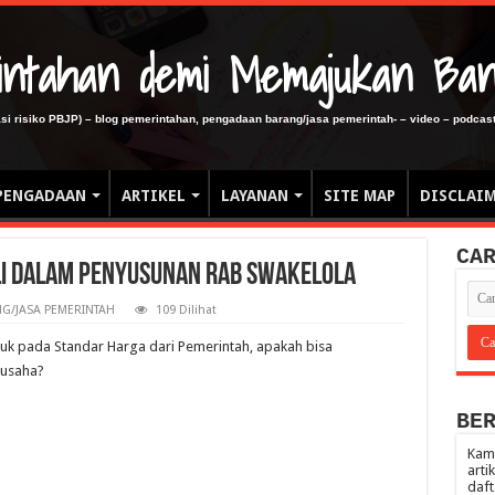
erintahan demi Memajukan Ba
gasi risiko PBJP) – blog pemerintahan, pengadaan barang/jasa pemerintah- – video – podcast
PENGADAAN
ARTIKEL
LAYANAN
SITE MAP
DISCLAI
CA
li Dalam Penyusunan RAB Swakelola
G/JASA PEMERINTAH
109 Dilihat
juk pada Standar Harga dari Pemerintah, apakah bisa
 usaha?
BE
Kami
arti
daft