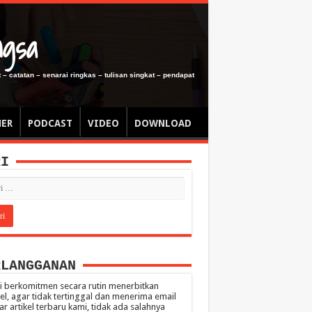
ngsa
 – catatan – senarai ringkas – tulisan singkat – pendapat
MER
PODCAST
VIDEO
DOWNLOAD
RI
RLANGGANAN
 berkomitmen secara rutin menerbitkan
kel, agar tidak tertinggal dan menerima email
ar artikel terbaru kami, tidak ada salahnya