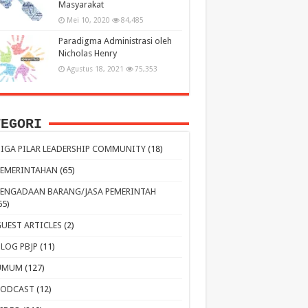
Masyarakat
Mei 10, 2020
84,485
Paradigma Administrasi oleh
Nicholas Henry
Agustus 18, 2021
75,353
TEGORI
TIGA PILAR LEADERSHIP COMMUNITY
(18)
PEMERINTAHAN
(65)
PENGADAAN BARANG/JASA PEMERINTAH
65)
GUEST ARTICLES
(2)
BLOG PBJP
(11)
UMUM
(127)
PODCAST
(12)