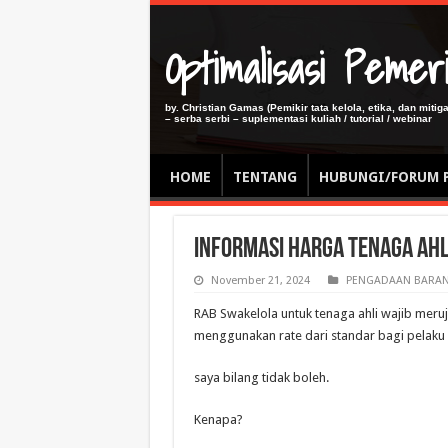
Optimalisasi Pem
by. Christian Gamas (Pemikir tata kelola, etika, dan miti
– serba serbi – suplementasi kuliah / tutorial / webinar
HOME
TENTANG
HUBUNGI/FORUM 
Informasi Harga Tenaga Ah
November 21, 2024
PENGADAAN BARAN
RAB Swakelola untuk tenaga ahli wajib meru
menggunakan rate dari standar bagi pelaku
saya bilang tidak boleh.
Kenapa?