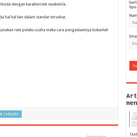
berl
erbeda dengan karakteristik swakelola.
tipu
Nam
a hal hal lain dalam standar tersebut.
nggunakan rate pelaku usaha maka cara pengadaannya bukanlah
Emai
Ar
me
LinkedIn
TAH
Selanjutnya