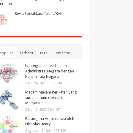
erintah
Reviu Spesifikasi Teknis/KAK
populer
Terbaru
Tags
Komentar
hubungan antara Hukum
Administrasi Negara dengan
Hukum Tata Negara
Mei 24, 2020
138,534
Macam Macam Perikatan yang
sudah umum dikenal di
Masyarakat
Mei 10, 2020
84,487
Paradigma Administrasi oleh
Nicholas Henry
Agustus 18, 2021
75,355