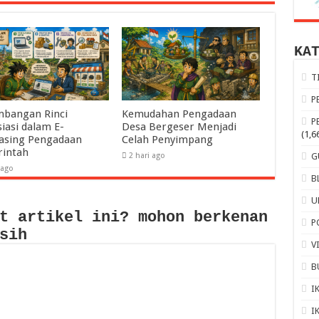
KA
T
P
mbangan Rinci
Kemudahan Pengadaan
P
iasi dalam E-
Desa Bergeser Menjadi
(1,6
asing Pengadaan
Celah Penyimpang
intah
G
2 hari ago
 ago
B
U
t artikel ini? mohon berkenan
P
sih
V
B
I
I