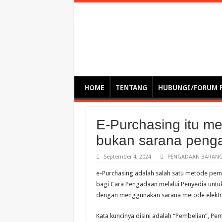
Optimalisasi Pem
by. Christian Gamas (Pemikir tata kelola, etika, dan miti
– serba serbi – suplementasi kuliah / tutorial / webinar
HOME
TENTANG
HUBUNGI/FORUM 
E-Purchasing itu me
bukan sarana peng
September 4, 2024
PENGADAAN BARANG/
e-Purchasing adalah salah satu metode pemi
bagi Cara Pengadaan melalui Penyedia untuk
dengan menggunakan sarana metode elektr
Kata kuncinya disini adalah “Pembelian”, Pe