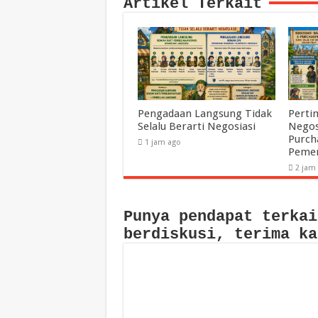
Artikel Terkait
Pengadaan Langsung Tidak
Perti
Selalu Berarti Negosiasi
Negos
Purch
1 jam ago
Pemer
2 jam
Punya pendapat terkai
berdiskusi, terima ka