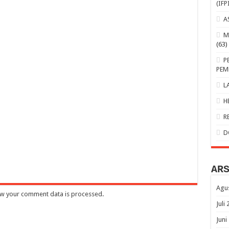
(IFP
A
M
(63)
P
PEM
L
H
R
D
AR
Agu
w your comment data is processed
.
Juli
Juni