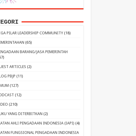
TEGORI
IGA PILAR LEADERSHIP COMMUNITY
(18)
EMERINTAHAN
(65)
ENGADAAN BARANG/JASA PEMERINTAH
67)
UEST ARTICLES
(2)
LOG PBJP
(11)
MUM
(127)
ODCAST
(12)
IDEO
(210)
UKU YANG DITERBITKAN
(2)
KATAN AHLI PENGADAAN INDONESIA (IAPI)
(4)
KATAN FUNGSIONAL PENGADAAN INDONESIA