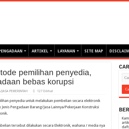
erintahan demi Memajukan Ba
gasi risiko PBJP) – blog pemerintahan, pengadaan barang/jasa pemerintah- – video – podcast
PENGADAAN
ARTIKEL
LAYANAN
SITE MAP
DISCLAI
CA
tode pemilihan penyedia,
adaan bebas korupsi
JASA PEMERINTAH
127 Dilihat
lihan penyedia untuk melakukan pembelian secara elektronik
 Jenis Pengadaan Barang/Jasa Lainnya/Pekerjaan Konstruksi
BE
onik.
Kami
arti
mbelian tersebut dilakukan secara Elektronik, wahana / media nya
daft