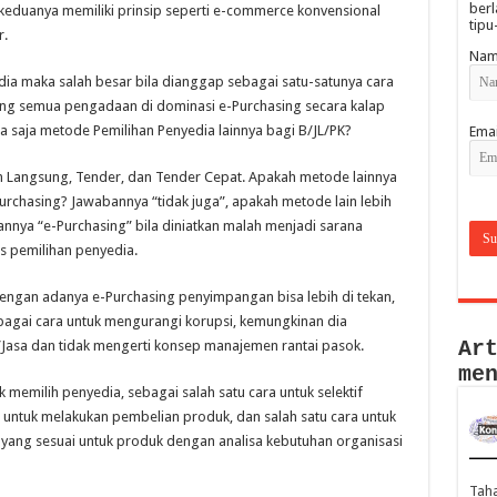
berl
 keduanya memiliki prinsip seperti e-commerce konvensional
tipu
r.
Nam
ia maka salah besar bila dianggap sebagai satu-satunya cara
ng semua pengadaan di dominasi e-Purchasing secara kalap
a saja metode Pemilihan Penyedia lainnya bagi B/JL/PK?
Emai
 Langsung, Tender, dan Tender Cepat. Apakah metode lainnya
Purchasing? Jawabannya “tidak juga”, apakah metode lain lebih
nnya “e-Purchasing” bila diniatkan malah menjadi sarana
s pemilihan penyedia.
 dengan adanya e-Purchasing penyimpangan bisa lebih di tekan,
bagai cara untuk mengurangi korupsi, kemungkinan dia
Ar
asa dan tidak mengerti konsep manajemen rantai pasok.
me
 memilih penyedia, sebagai salah satu cara untuk selektif
a untuk melakukan pembelian produk, dan salah satu cara untuk
yang sesuai untuk produk dengan analisa kebutuhan organisasi
Taha