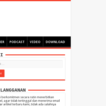
ngsa
 – catatan – senarai ringkas – tulisan singkat – pendapat
MER
PODCAST
VIDEO
DOWNLOAD
RI
RLANGGANAN
 berkomitmen secara rutin menerbitkan
kel, agar tidak tertinggal dan menerima email
ar artikel terbaru kami, tidak ada salahnya