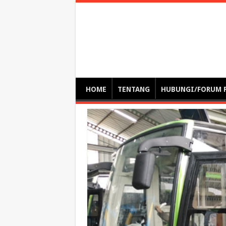
Optimalisasi Pem
by. Christian Gamas (Pemikir tata kelola, etika, dan miti
– serba serbi – suplementasi kuliah / tutorial / webinar
HOME
TENTANG
HUBUNGI/FORUM 