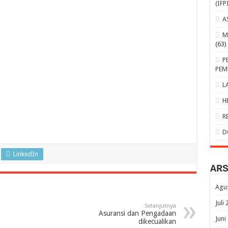
(IFP
A
M
(63)
P
PEM
L
H
R
D
LinkedIn
AR
Agu
Juli
Selanjutnya
Asuransi dan Pengadaan
Juni
dikecualikan