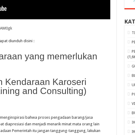
KA
dAM0gk
T
apat diunduh disini :
P
P
araan yang memerlukan
(1,6
G
B
n Kendaraan Karoseri
U
ining and Consulting)
P
V
B
at menginspirasi bahwa proses pengadaan barang/jasa
I
at diapresiasi dan menjadi menarik minat mata orang lain
engadaan Pemerintah itu jangan tanggung-tanggung, lakukan
I