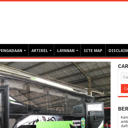
erintahan demi Memajukan Ba
gasi risiko PBJP) – blog pemerintahan, pengadaan barang/jasa pemerintah- – video – podcast
PENGADAAN
ARTIKEL
LAYANAN
SITE MAP
DISCLAI
CA
BE
Kami
arti
daft