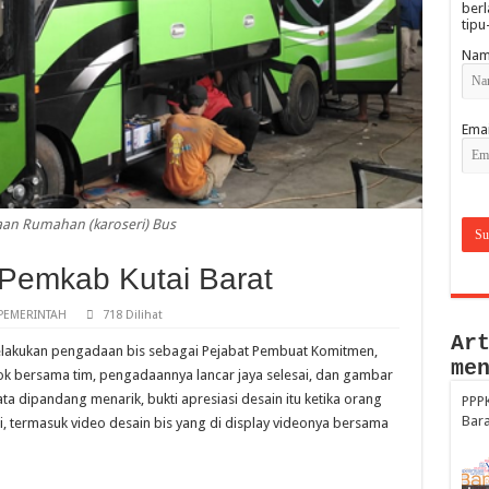
berl
tipu
Nam
Emai
aan Rumahan (karoseri) Bus
Pemkab Kutai Barat
PEMERINTAH
718 Dilihat
Ar
elakukan pengadaan bis sebagai Pejabat Pembuat Komitmen,
me
odok bersama tim, pengadaannya lancar jaya selesai, dan gambar
ata dipandang menarik, bukti apresiasi desain itu ketika orang
PPPK
Bar
ni, termasuk video desain bis yang di display videonya bersama