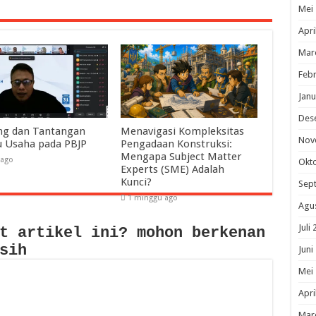
Mei
Apri
Mar
Febr
Janu
Des
ng dan Tantangan
Menavigasi Kompleksitas
Nov
u Usaha pada PBJP
Pengadaan Konstruksi:
Mengapa Subject Matter
 ago
Okt
Experts (SME) Adalah
Kunci?
Sep
1 minggu ago
Agu
Juli
t artikel ini? mohon berkenan
sih
Juni
Mei
Apri
Mar