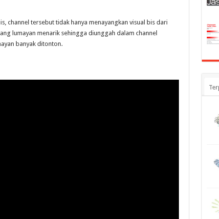
, channel tersebut tidak hanya menayangkan visual bis dari
andang lumayan menarik sehingga diunggah dalam channel
lumayan banyak ditonton.
Ter