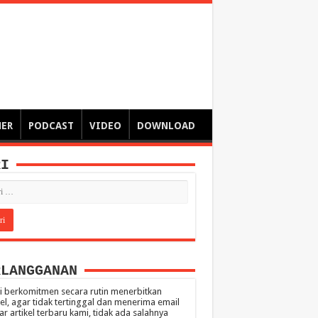
ngsa
 – catatan – senarai ringkas – tulisan singkat – pendapat
MER
PODCAST
VIDEO
DOWNLOAD
RI
RLANGGANAN
 berkomitmen secara rutin menerbitkan
kel, agar tidak tertinggal dan menerima email
ar artikel terbaru kami, tidak ada salahnya