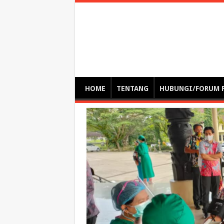
Optimalisasi Pem
by. Christian Gamas (Pemikir tata kelola, etika, dan miti
– serba serbi – suplementasi kuliah / tutorial / webinar
HOME
TENTANG
HUBUNGI/FORUM 