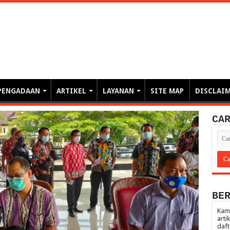
erintahan demi Memajukan Ba
gasi risiko PBJP) – blog pemerintahan, pengadaan barang/jasa pemerintah- – video – podcast
PENGADAAN
ARTIKEL
LAYANAN
SITE MAP
DISCLAI
CA
BE
Kami
arti
daft