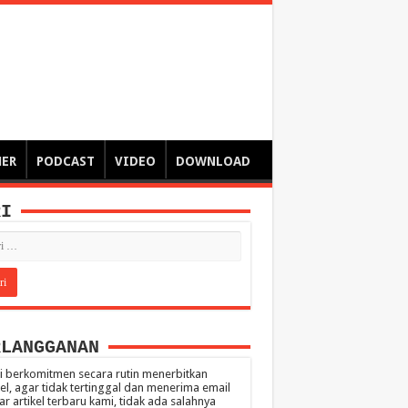
ngsa
 – catatan – senarai ringkas – tulisan singkat – pendapat
MER
PODCAST
VIDEO
DOWNLOAD
RI
RLANGGANAN
 berkomitmen secara rutin menerbitkan
kel, agar tidak tertinggal dan menerima email
ar artikel terbaru kami, tidak ada salahnya