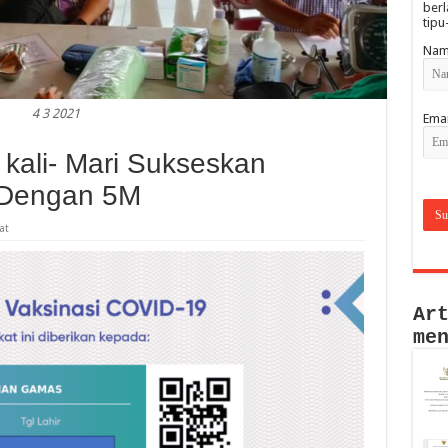
berl
tipu
Nam
4 3 2021
Emai
kali- Mari Sukseskan
 Dengan 5M
at
Ar
me