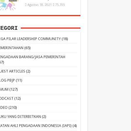
Agustus 18, 2021
75,355
TEGORI
IGA PILAR LEADERSHIP COMMUNITY
(18)
EMERINTAHAN
(65)
ENGADAAN BARANG/JASA PEMERINTAH
67)
UEST ARTICLES
(2)
LOG PBJP
(11)
MUM
(127)
ODCAST
(12)
IDEO
(210)
UKU YANG DITERBITKAN
(2)
KATAN AHLI PENGADAAN INDONESIA (IAPI)
(4)