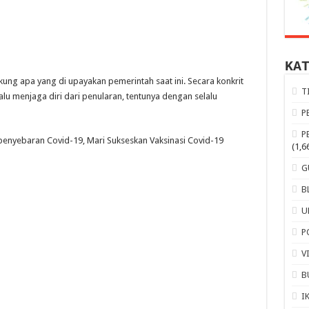
KA
kung apa yang di upayakan pemerintah saat ini. Secara konkrit
T
alu menjaga diri dari penularan, tentunya dengan selalu
P
P
enyebaran Covid-19, Mari Sukseskan Vaksinasi Covid-19
(1,6
G
B
U
P
V
B
I