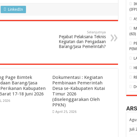
I
(IFP
LinkedIn
A
M
Selanjutnya
(63)
Pejabat Pelaksana Teknis
Kegiatan dan Pengadaan
P
Barang/Jasa Pemerintah?
PEM
L
H
ng Page Bimtek
Dokumentasi : Kegiatan
R
daan Barang/Jasa
Pembinaan Pemerintah
D
 Perikanan Kabupaten
Desa se-Kabupaten Kutai
Barat 17-18 Juni 2026
Timur 2026
(diselenggarakan Oleh
6, 2026
PPKN)
AR
April 25, 2026
Agu
Juli