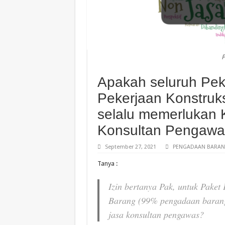
P
Apakah seluruh Pek
Pekerjaan Konstruk
selalu memerlukan 
Konsultan Pengawa
September 27, 2021
PENGADAAN BARANG
Tanya :
Izin bertanya Pak, untuk Paket
Barang (99% pengadaan barang
jasa konsultan pengawas?