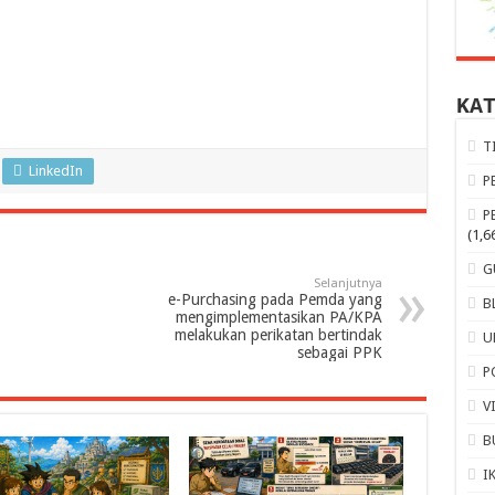
KA
T
LinkedIn
P
P
(1,6
G
Selanjutnya
e-Purchasing pada Pemda yang
B
mengimplementasikan PA/KPA
melakukan perikatan bertindak
U
sebagai PPK
P
V
B
I