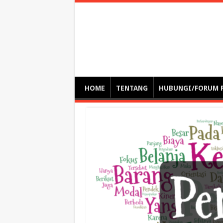
Optimalisasi Pem
by. Christian Gamas (Pemikir tata kelola, etika, dan miti
– serba serbi – suplementasi kuliah / tutorial / webinar
HOME
TENTANG
HUBUNGI/FORUM 