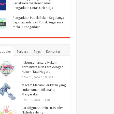
Terlaksananya Konsolidasi
Pengadaan Lintas Unit Kerja
Pengadaan Publik Bukan Segalanya
Tapi Kepentingan Publik Segalanya
melalui Pengadaan
populer
Terbaru
Tags
Komentar
hubungan antara Hukum
Administrasi Negara dengan
Hukum Tata Negara
Mei 24, 2020
138,534
Macam Macam Perikatan yang
sudah umum dikenal di
Masyarakat
Mei 10, 2020
84,483
Paradigma Administrasi oleh
Nicholas Henry