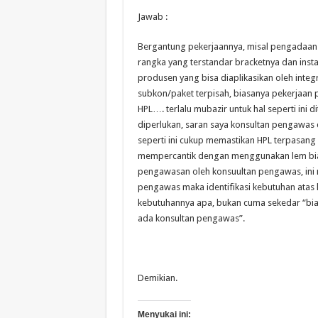
Jawab :
Bergantung pekerjaannya, misal pengadaa
rangka yang terstandar bracketnya dan inst
produsen yang bisa diaplikasikan oleh integ
subkon/paket terpisah, biasanya pekerjaan 
HPL…. terlalu mubazir untuk hal seperti ini
diperlukan, saran saya konsultan pengawas
seperti ini cukup memastikan HPL terpasang 
mempercantik dengan menggunakan lem biasa,
pengawasan oleh konsuultan pengawas, ini 
pengawas maka identifikasi kebutuhan atas k
kebutuhannya apa, bukan cuma sekedar “bia
ada konsultan pengawas”.
Demikian.
Menyukai ini: