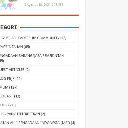
Agustus 18, 2021
75,353
TEGORI
IGA PILAR LEADERSHIP COMMUNITY
(18)
EMERINTAHAN
(65)
ENGADAAN BARANG/JASA PEMERINTAH
65)
UEST ARTICLES
(2)
LOG PBJP
(11)
MUM
(127)
ODCAST
(12)
IDEO
(210)
UKU YANG DITERBITKAN
(2)
KATAN AHLI PENGADAAN INDONESIA (IAPI)
(4)