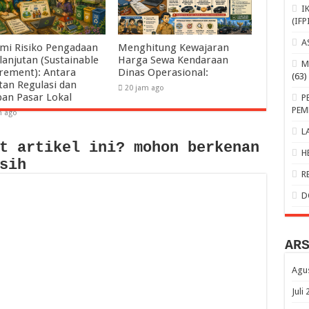
I
(IFP
A
mi Risiko Pengadaan
Menghitung Kewajaran
lanjutan (Sustainable
Harga Sewa Kendaraan
M
rement): Antara
Dinas Operasional:
(63)
tan Regulasi dan
20 jam ago
pan Pasar Lokal
P
PEM
m ago
L
t artikel ini? mohon berkenan
H
sih
R
D
AR
Agu
Juli