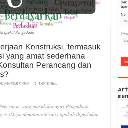
berl
tipu
Nam
erspektif Pengadaan
Emai
erjaan Konstruksi, termasuk
si yang amat sederhana
Konsultan Perancang dan
s?
/JASA PEMERINTAH
1,654 Dilihat
Ar
me
 Pekerjaan yang masuk kategori Pengadaan
 + 1% pembuatan interior) apakah diperlukan