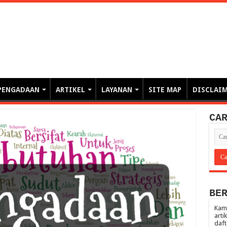
erintahan demi Memajukan Ba
gasi risiko PBJP) – blog pemerintahan, pengadaan barang/jasa pemerintah- – video – podcast
PENGADAAN
ARTIKEL
LAYANAN
SITE MAP
DISCLAI
CA
BE
Kami
arti
daft