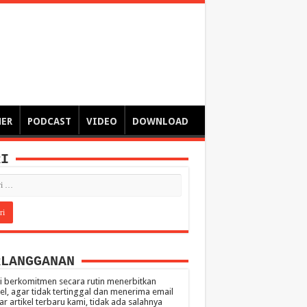
ngsa
 – catatan – senarai ringkas – tulisan singkat – pendapat
MER
PODCAST
VIDEO
DOWNLOAD
RI
RLANGGANAN
 berkomitmen secara rutin menerbitkan
kel, agar tidak tertinggal dan menerima email
ar artikel terbaru kami, tidak ada salahnya