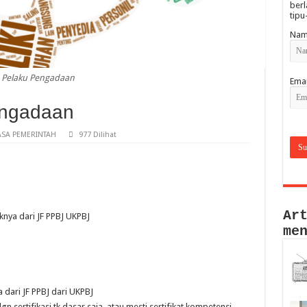
berl
tipu
Nam
Pelaku Pengadaan
Emai
engadaan
SA PEMERINTAH
977 Dilihat
Ar
knya dari JF PPBJ UKPBJ
me
 dari JF PPBJ dari UKPBJ
gn sertifikasi tk dasar saja, atau mesti sertifikat kompetensi