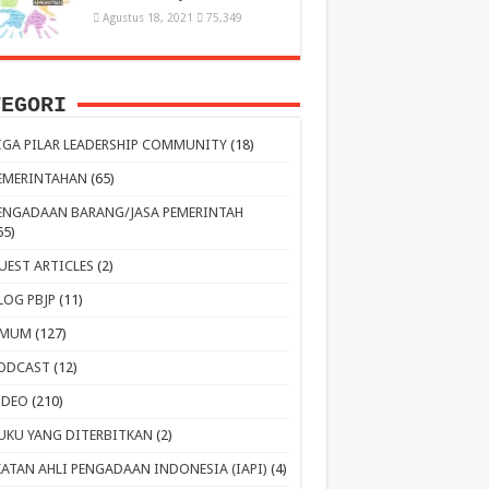
Agustus 18, 2021
75,349
TEGORI
IGA PILAR LEADERSHIP COMMUNITY
(18)
EMERINTAHAN
(65)
ENGADAAN BARANG/JASA PEMERINTAH
65)
UEST ARTICLES
(2)
LOG PBJP
(11)
MUM
(127)
ODCAST
(12)
IDEO
(210)
UKU YANG DITERBITKAN
(2)
KATAN AHLI PENGADAAN INDONESIA (IAPI)
(4)