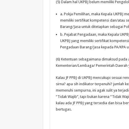
(5) Dalam hal UKPBJ belum memiliki Pengelol
a. Pokja Pemilihan, maka Kepala UKPBJ me
memiliki sertifikat kompetensi dan/atau se
Barang/Jasa untuk ditetapkan sebagai Pok
b. Pejabat Pengadaan, maka Kepala UKPBJ
UKPBJ yang memiliki sertifikat kompetensi 
Pengadaan Barang/Jasa kepada PA/KPA un
(6) Ketentuan sebagaimana dimaksud pada ay
Kementerian/Lembaga/ Pemerintah Daerah ya
Kalau JF PPBJ di UKPBJ mencukupi sesuai re
sirna? apa sih indikator terpenuhi? jumlah 
memenuhi sempurna, ini agak sulit ya terja
“Tidak Wajib”, tapi bukan karena “Tidak Waj
kalau ada JF PPBJ yang tersedia dan bisa ber
bertugas.