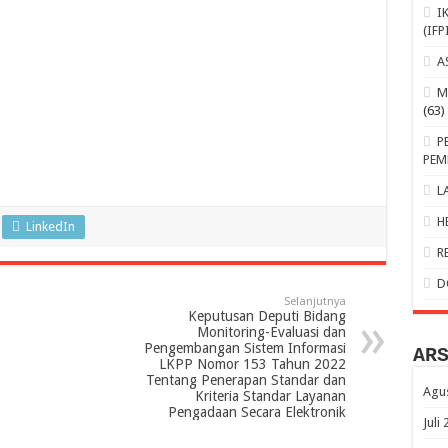
I
(IFP
A
M
(63)
P
PEM
L
H
LinkedIn
R
D
Selanjutnya
Keputusan Deputi Bidang
Monitoring-Evaluasi dan
Pengembangan Sistem Informasi
AR
LKPP Nomor 153 Tahun 2022
Tentang Penerapan Standar dan
Agu
Kriteria Standar Layanan
Pengadaan Secara Elektronik
Juli