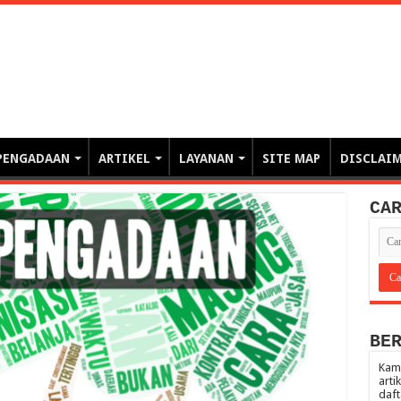
erintahan demi Memajukan Ba
gasi risiko PBJP) – blog pemerintahan, pengadaan barang/jasa pemerintah- – video – podcast
PENGADAAN
ARTIKEL
LAYANAN
SITE MAP
DISCLAI
CA
BE
Kami
arti
daft