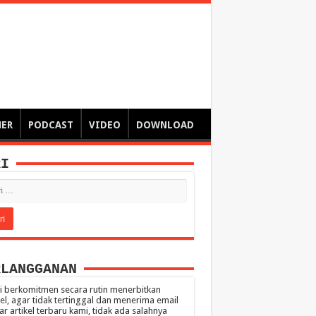
ngsa
 – catatan – senarai ringkas – tulisan singkat – pendapat
MER
PODCAST
VIDEO
DOWNLOAD
RI
RLANGGANAN
 berkomitmen secara rutin menerbitkan
kel, agar tidak tertinggal dan menerima email
ar artikel terbaru kami, tidak ada salahnya