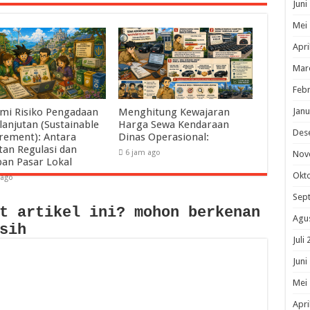
Juni
Mei
Apri
Mar
Febr
Janu
mi Risiko Pengadaan
Menghitung Kewajaran
lanjutan (Sustainable
Harga Sewa Kendaraan
Des
rement): Antara
Dinas Operasional:
tan Regulasi dan
6 jam ago
Nov
pan Pasar Lokal
Okt
 ago
Sep
t artikel ini? mohon berkenan
Agu
sih
Juli
Juni
Mei
Apri