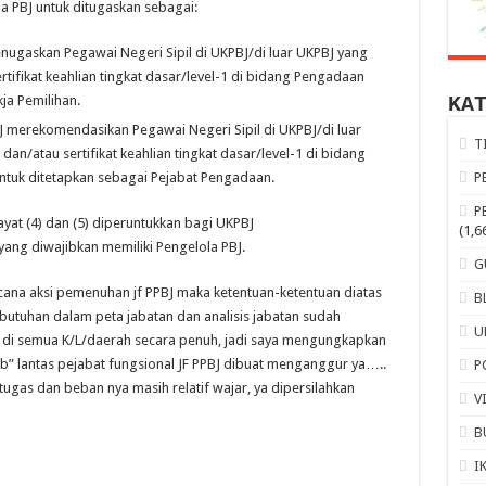
a PBJ untuk ditugaskan sebagai:
nugaskan Pegawai Negeri Sipil di UKPBJ/di luar UKPBJ yang
rtifikat keahlian tingkat dasar/level-1 di bidang Pengadaan
ja Pemilihan.
KA
 merekomendasikan Pegawai Negeri Sipil di UKPBJ/di luar
T
dan/atau sertifikat keahlian tingkat dasar/level-1 di bidang
tuk ditetapkan sebagai Pejabat Pengadaan.
P
P
at (4) dan (5) diperuntukkan bagi UKPBJ
(1,6
ng diwajibkan memiliki Pengelola PBJ.
G
ncana aksi pemenuhan jf PPBJ maka ketentuan-ketentuan diatas
B
kebutuhan dalam peta jabatan dan analisis jabatan sudah
U
di di semua K/L/daerah secara penuh, jadi saya mengungkapkan
ib” lantas pejabat fungsional JF PPBJ dibuat menganggur ya…..
P
tugas dan beban nya masih relatif wajar, ya dipersilahkan
V
B
I