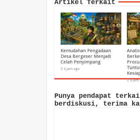
Artikel Terkait
Kemudahan Pengadaan
Anato
Desa Bergeser Menjadi
Berke
Celah Penyimpang
Procu
Tuntu
6 jam ago
Kesia
6 jam
Punya pendapat terkai
berdiskusi, terima ka