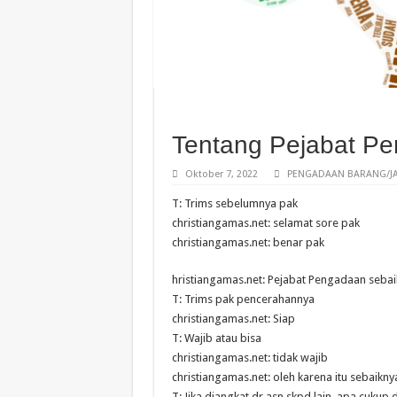
Tentang Pejabat P
Oktober 7, 2022
PENGADAAN BARANG/JA
T: Trims sebelumnya pak
christiangamas.net: selamat sore pak
christiangamas.net: benar pak
hristiangamas.net: Pejabat Pengadaan sebai
T: Trims pak pencerahannya
christiangamas.net: Siap
T: Wajib atau bisa
christiangamas.net: tidak wajib
christiangamas.net: oleh karena itu sebaiknya
T: Jika diangkat dr asn skpd lain, apa cukup d