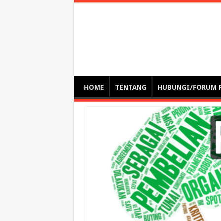
Optimalisasi Pem
by. Christian Gamas (Pemikir tata kelola, etika, dan miti
– serba serbi – suplementasi kuliah / tutorial / webinar
HOME
TENTANG
HUBUNGI/FORUM 