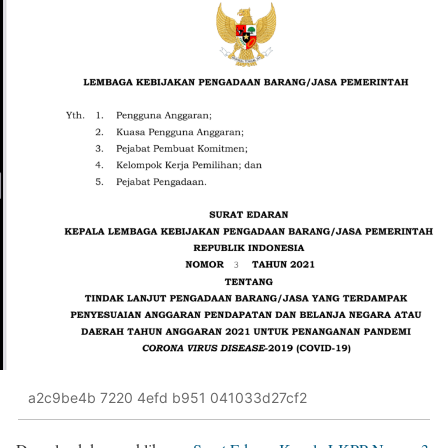
a2c9be4b 7220 4efd b951 041033d27cf2