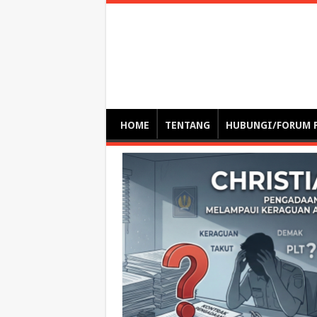
Optimalisasi Pem
by. Christian Gamas (Pemikir tata kelola, etika, dan miti
– serba serbi – suplementasi kuliah / tutorial / webinar
HOME
TENTANG
HUBUNGI/FORUM 