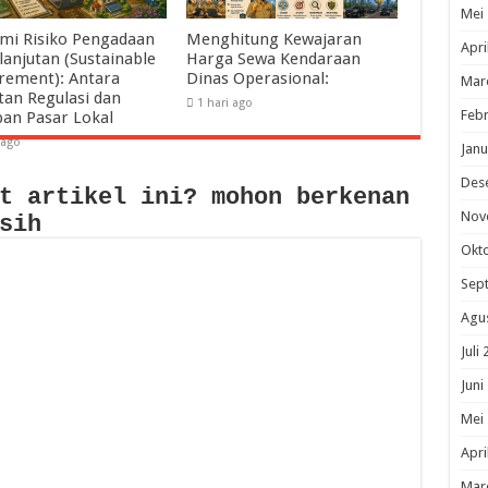
Mei
mi Risiko Pengadaan
Menghitung Kewajaran
Apri
lanjutan (Sustainable
Harga Sewa Kendaraan
rement): Antara
Dinas Operasional:
Mar
tan Regulasi dan
1 hari ago
Febr
pan Pasar Lokal
 ago
Janu
Des
t artikel ini? mohon berkenan
Nov
sih
Okt
Sep
Agu
Juli
Juni
Mei
Apri
Mar