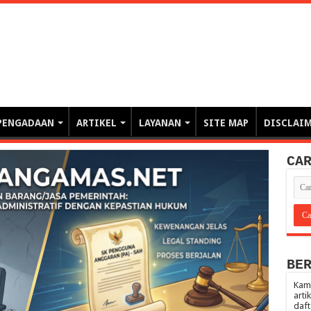
erintahan demi Memajukan Ba
gasi risiko PBJP) – blog pemerintahan, pengadaan barang/jasa pemerintah- – video – podcast
PENGADAAN
ARTIKEL
LAYANAN
SITE MAP
DISCLAI
CA
BE
Kami
arti
daft