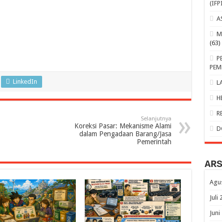
(IFP
A
M
(63)
P
PEM
LinkedIn
L
H
R
Selanjutnya
Koreksi Pasar: Mekanisme Alami
D
dalam Pengadaan Barang/Jasa
Pemerintah
AR
Agu
Juli
Juni