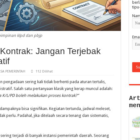
berl
tipu
Nam
 pimpinan klpd dan pbjp
Emai
 Kontrak: Jangan Terjebak
tif
SA PEMERINTAH
112 Dilihat
n pengadaan sering kali tidak berhenti pada aturan tertulis,
stratif. Salah satu pertanyaan klasik yang kerap muncul adalah:
la K/L/PD boleh melakukan proses kontrak?”
Ar
me
ampaknya bisa signifikan. Kegiatan tertunda, jadwal meleset,
k perlu. Padahal, jika ditelaah secara tenang dan sistematis,
 sering terjadi di banyak instansi pemerintah daerah. Seorang