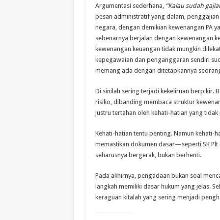
Argumentasi sederhana,
“Kalau sudah gajia
pesan administratif yang dalam, penggajia
negara, dengan demikian kewenangan PA ya
sebenarnya berjalan dengan kewenangan ke
kewenangan keuangan tidak mungkin dilekat
kepegawaian dan penganggaran sendiri sud
memang ada dengan ditetapkannya seorang P
Di sinilah sering terjadi kekeliruan berpikir
risiko, dibanding membaca struktur kewenan
justru tertahan oleh kehati-hatian yang tidak
Kehati-hatian tentu penting. Namun kehati-
memastikan dokumen dasar—seperti SK Plt da
seharusnya bergerak, bukan berhenti.
Pada akhirnya, pengadaan bukan soal mencar
langkah memiliki dasar hukum yang jelas. Se
keraguan kitalah yang sering menjadi pen