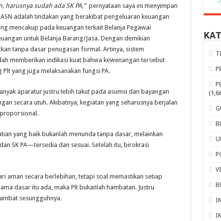
n, harusnya sudah ada SK PA,”
pernyataan saya ini menyimpan
n ASN adalah tindakan yang berakibat pengeluaran keuangan
ng mencakup pada keuangan terkait Belanja Pegawai
KA
uangan untuk Belanja Barang/Jasa. Dengan demikian
kan tanpa dasar penugasan formal. Artinya, sistem
T
ah memberikan indikasi kuat bahwa kewenangan tersebut
P
lt yang juga melaksanakan fungsi PA.
P
. Banyak aparatur justru lebih takut pada asumsi dan bayangan
(1,6
gan secara utuh. Akibatnya, kegiatan yang seharusnya berjalan
G
 proporsional.
B
hatian yang baik bukanlah menunda tanpa dasar, melainkan
U
n SK PA—tersedia dan sesuai. Setelah itu, birokrasi
P
V
i aman secara berlebihan, tetapi soal memastikan setiap
B
lama dasar itu ada, maka Plt bukanlah hambatan. Justru
ghambat sesungguhnya.
I
I