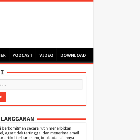
ngsa
 – catatan – senarai ringkas – tulisan singkat – pendapat
MER
PODCAST
VIDEO
DOWNLOAD
RI
RLANGGANAN
 berkomitmen secara rutin menerbitkan
kel, agar tidak tertinggal dan menerima email
ar artikel terbaru kami, tidak ada salahnya