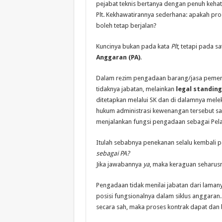
pejabat teknis bertanya dengan penuh kehat
Plt. Kekhawatirannya sederhana: apakah pro
boleh tetap berjalan?
Kuncinya bukan pada kata
Plt
, tetapi pada s
Anggaran (PA)
.
Dalam rezim pengadaan barang/jasa pemerin
tidaknya jabatan, melainkan
legal standing
ditetapkan melalui SK dan di dalamnya mele
hukum administrasi kewenangan tersebut sah
menjalankan fungsi pengadaan sebagai Pel
Itulah sebabnya penekanan selalu kembali p
sebagai PA?
Jika jawabannya
ya
, maka keraguan seharusnya
Pengadaan tidak menilai jabatan dari laman
posisi fungsionalnya dalam siklus anggaran.
secara sah, maka proses kontrak dapat dan 