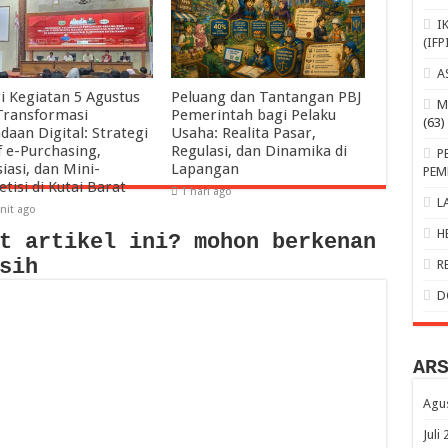
I
(IFP
A
i Kegiatan 5 Agustus
Peluang dan Tantangan PBJ
M
Transformasi
Pemerintah bagi Pelaku
(63)
daan Digital: Strategi
Usaha: Realita Pasar,
f e-Purchasing,
Regulasi, dan Dinamika di
P
iasi, dan Mini-
Lapangan
PEM
tisi di Kutai Barat
1 hari ago
L
nit ago
H
t artikel ini? mohon berkenan
sih
R
D
AR
Agu
Juli