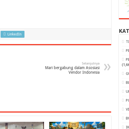
KA
LinkedIn
T
P
P
Selanjutnya
(1,6
Mari bergabung dalam Asosiasi
Vendor Indonesia
G
B
U
P
V
B
I