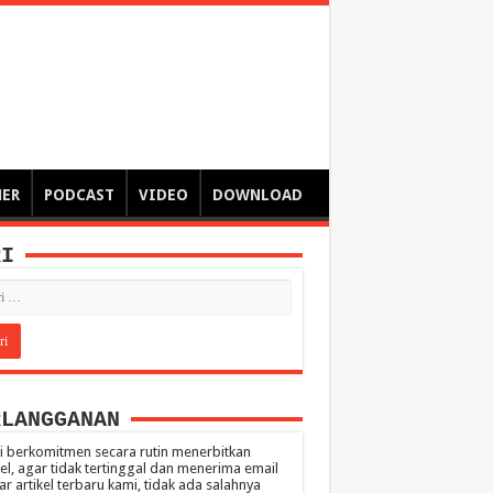
ngsa
 – catatan – senarai ringkas – tulisan singkat – pendapat
MER
PODCAST
VIDEO
DOWNLOAD
RI
RLANGGANAN
 berkomitmen secara rutin menerbitkan
kel, agar tidak tertinggal dan menerima email
ar artikel terbaru kami, tidak ada salahnya