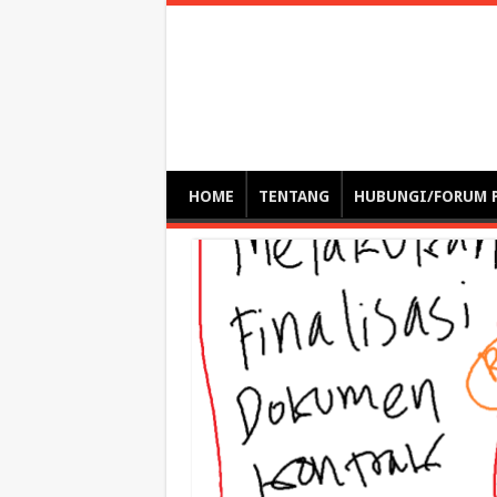
Optimalisasi Pem
by. Christian Gamas (Pemikir tata kelola, etika, dan miti
– serba serbi – suplementasi kuliah / tutorial / webinar
HOME
TENTANG
HUBUNGI/FORUM 