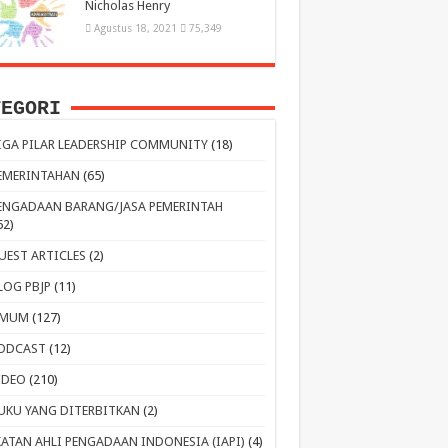
Nicholas Henry
Agustus 18, 2021
75,349
TEGORI
IGA PILAR LEADERSHIP COMMUNITY
(18)
EMERINTAHAN
(65)
ENGADAAN BARANG/JASA PEMERINTAH
62)
UEST ARTICLES
(2)
LOG PBJP
(11)
MUM
(127)
ODCAST
(12)
IDEO
(210)
UKU YANG DITERBITKAN
(2)
KATAN AHLI PENGADAAN INDONESIA (IAPI)
(4)