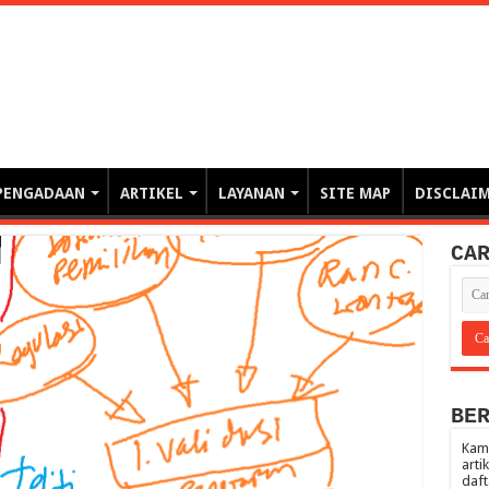
erintahan demi Memajukan Ba
gasi risiko PBJP) – blog pemerintahan, pengadaan barang/jasa pemerintah- – video – podcast
PENGADAAN
ARTIKEL
LAYANAN
SITE MAP
DISCLAI
CA
BE
Kami
arti
daft