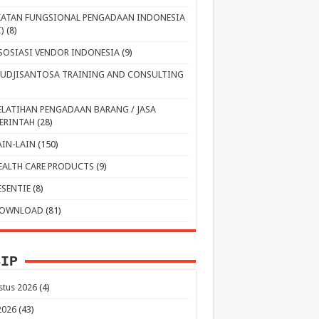
KATAN FUNGSIONAL PENGADAAN INDONESIA
I)
(8)
SOSIASI VENDOR INDONESIA
(9)
UDJISANTOSA TRAINING AND CONSULTING
ELATIHAN PENGADAAN BARANG / JASA
ERINTAH
(28)
AIN-LAIN
(150)
EALTH CARE PRODUCTS
(9)
ESENTIE
(8)
OWNLOAD
(81)
SIP
stus 2026
(4)
 2026
(43)