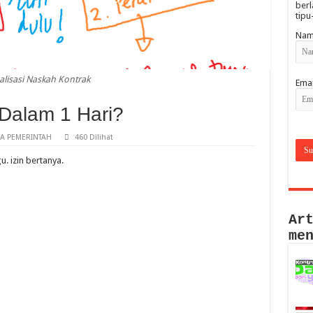
berl
tipu
Nam
alisasi Naskah Kontrak
Emai
Dalam 1 Hari?
A PEMERINTAH
460 Dilihat
 izin bertanya.
Ar
me