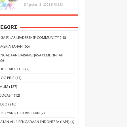
Agustus 18, 2021
75,353
TEGORI
IGA PILAR LEADERSHIP COMMUNITY
(18)
EMERINTAHAN
(65)
ENGADAAN BARANG/JASA PEMERINTAH
65)
UEST ARTICLES
(2)
LOG PBJP
(11)
MUM
(127)
ODCAST
(12)
IDEO
(210)
UKU YANG DITERBITKAN
(2)
KATAN AHLI PENGADAAN INDONESIA (IAPI)
(4)