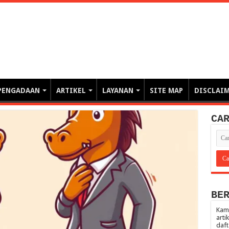
erintahan demi Memajukan Ba
gasi risiko PBJP) – blog pemerintahan, pengadaan barang/jasa pemerintah- – video – podcast
PENGADAAN
ARTIKEL
LAYANAN
SITE MAP
DISCLAI
CA
BE
Kami
arti
daft