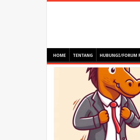
Optimalisasi Pem
by. Christian Gamas (Pemikir tata kelola, etika, dan miti
– serba serbi – suplementasi kuliah / tutorial / webinar
HOME
TENTANG
HUBUNGI/FORUM 