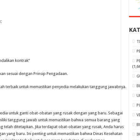
;
KA
T
P
dalikan kontrak”
P
(1,6
ikan sesuai dengan Prinsip Pengadaan.
G
B
kah terbaik untuk memastikan penyedia melakukan tanggung jawabnya.
U
P
edia untuk ganti obat-obatan yang rusak dengan yang baru. Sebagai
V
iliki tanggung jawab untuk memastikan bahwa semua barang yang
B
ng telah ditetapkan. Jika terdapat obat-obatan yang rusak, Anda harus
an yang baru. Ini penting untuk memastikan bahwa Dinas Kesehatan
I