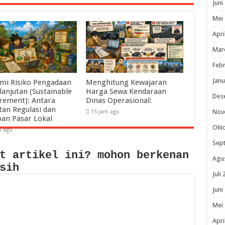
Juni
Mei
Apri
Mar
Febr
Janu
mi Risiko Pengadaan
Menghitung Kewajaran
lanjutan (Sustainable
Harga Sewa Kendaraan
Des
rement): Antara
Dinas Operasional:
tan Regulasi dan
Nov
15 jam ago
pan Pasar Lokal
Okt
m ago
Sep
t artikel ini? mohon berkenan
Agu
sih
Juli
Juni
Mei
Apri