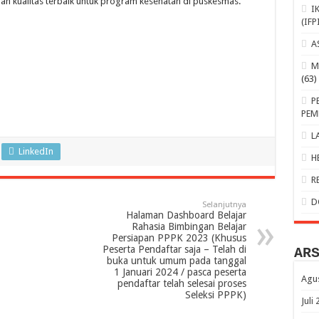
n kualitas terbaik untuk program kesehatan di puskesmas.
I
(IFP
A
M
(63)
P
PEM
L
LinkedIn
H
R
D
Selanjutnya
Halaman Dashboard Belajar
Rahasia Bimbingan Belajar
Persiapan PPPK 2023 (Khusus
Peserta Pendaftar saja – Telah di
AR
buka untuk umum pada tanggal
1 Januari 2024 / pasca peserta
Agu
pendaftar telah selesai proses
Seleksi PPPK)
Juli