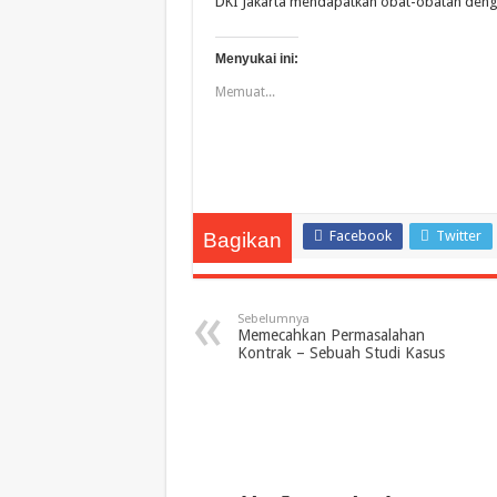
DKI Jakarta mendapatkan obat-obatan denga
Menyukai ini:
Memuat...
Facebook
Twitter
Bagikan
Sebelumnya
Memecahkan Permasalahan
Kontrak – Sebuah Studi Kasus