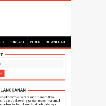
ngsa
 – catatan – senarai ringkas – tulisan singkat – pendapat
MER
PODCAST
VIDEO
DOWNLOAD
RI
RLANGGANAN
 berkomitmen secara rutin menerbitkan
kel, agar tidak tertinggal dan menerima email
ar artikel terbaru kami, tidak ada salahnya