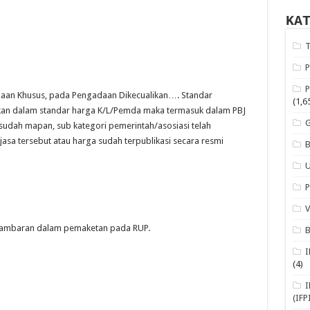
KA
an Khusus, pada Pengadaan Dikecualikan…. Standar
(1,6
kan dalam standar harga K/L/Pemda maka termasuk dalam PBJ
g sudah mapan, sub kategori pemerintah/asosiasi telah
sa tersebut atau harga sudah terpublikasi secara resmi
 gambaran dalam pemaketan pada RUP.
(4)
(IFP