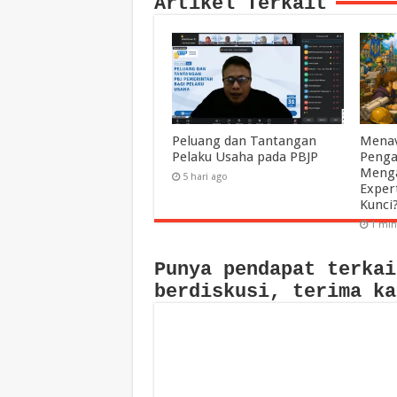
Artikel Terkait
Peluang dan Tantangan
Menav
Pelaku Usaha pada PBJP
Penga
Menga
5 hari ago
Exper
Kunci
1 min
Punya pendapat terkai
berdiskusi, terima ka