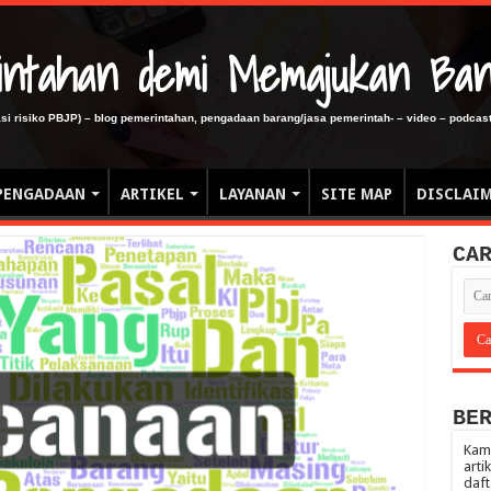
erintahan demi Memajukan Ba
gasi risiko PBJP) – blog pemerintahan, pengadaan barang/jasa pemerintah- – video – podcast
PENGADAAN
ARTIKEL
LAYANAN
SITE MAP
DISCLAI
CA
BE
Kami
arti
daft