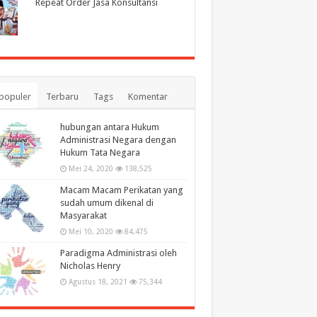
Repeat Order Jasa Konsultansi
populer
Terbaru
Tags
Komentar
hubungan antara Hukum
Administrasi Negara dengan
Hukum Tata Negara
Mei 24, 2020
138,525
Macam Macam Perikatan yang
sudah umum dikenal di
Masyarakat
Mei 10, 2020
84,475
Paradigma Administrasi oleh
Nicholas Henry
Agustus 18, 2021
75,344