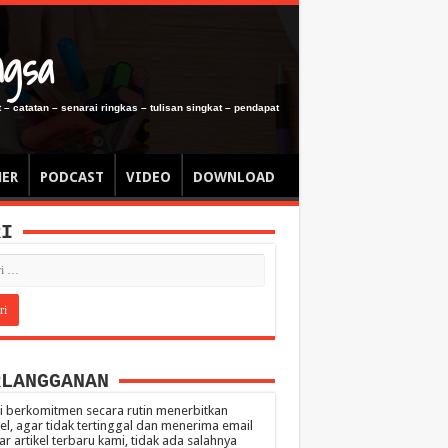
ngsa
 – catatan – senarai ringkas – tulisan singkat – pendapat
MER
PODCAST
VIDEO
DOWNLOAD
RI
RLANGGANAN
 berkomitmen secara rutin menerbitkan
kel, agar tidak tertinggal dan menerima email
ar artikel terbaru kami, tidak ada salahnya