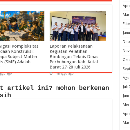
Apri
Mar
Febr
Janu
Des
igasi Kompleksitas
Laporan Pelaksanaan
Nov
daan Konstruksi:
Kegiatan Pelatihan
pa Subject Matter
Bimbingan Teknis Dinas
Okt
ts (SME) Adalah
Perhubungan Kab. Kutai
?
Barat 27-28 Juli 2026
Sep
ggu ago
1 minggu ago
Agu
Juli
t artikel ini? mohon berkenan
sih
Juni
Mei
Apri
Mar