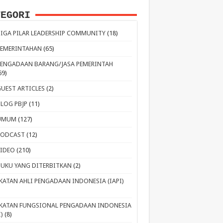
TEGORI
TIGA PILAR LEADERSHIP COMMUNITY
(18)
PEMERINTAHAN
(65)
PENGADAAN BARANG/JASA PEMERINTAH
59)
GUEST ARTICLES
(2)
BLOG PBJP
(11)
UMUM
(127)
PODCAST
(12)
VIDEO
(210)
BUKU YANG DITERBITKAN
(2)
IKATAN AHLI PENGADAAN INDONESIA (IAPI)
IKATAN FUNGSIONAL PENGADAAN INDONESIA
I)
(8)