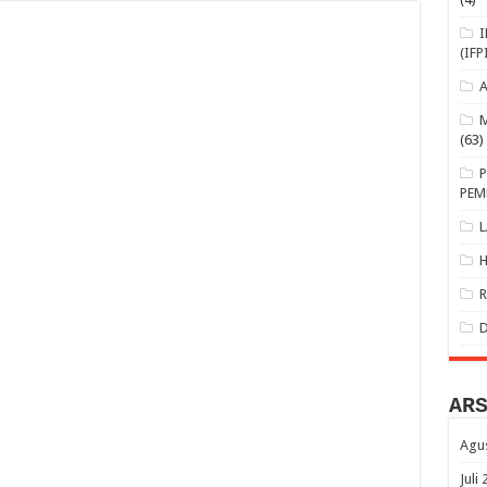
(IFP
(63)
PEM
AR
Agu
Juli