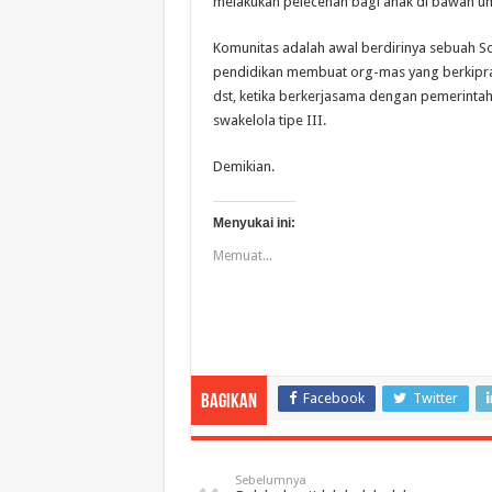
melakukan pelecehan bagi anak di bawah u
Komunitas adalah awal berdirinya sebuah S
pendidikan membuat org-mas yang berkipra
dst, ketika berkerjasama dengan pemerinta
swakelola tipe III.
Demikian.
Menyukai ini:
Memuat...
Facebook
Twitter
Bagikan
Sebelumnya