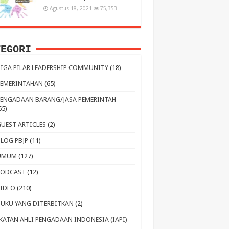
Agustus 18, 2021
75,353
TEGORI
TIGA PILAR LEADERSHIP COMMUNITY
(18)
PEMERINTAHAN
(65)
PENGADAAN BARANG/JASA PEMERINTAH
65)
GUEST ARTICLES
(2)
BLOG PBJP
(11)
UMUM
(127)
PODCAST
(12)
VIDEO
(210)
BUKU YANG DITERBITKAN
(2)
IKATAN AHLI PENGADAAN INDONESIA (IAPI)