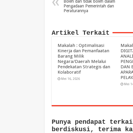
Boleh dan tidak boleh dalam
Pengadaan Pemerintah dan
Peraturannya
Artikel Terkait
Makalah : Optimalisasi
Makal
Kinerja dan Pemanfaatan
DIGIT
Barang Milik
ANALI
Negara/Daerah Melalui
PENG
Pendekatan Strategis dan
DAN 
Kolaboratif
APAR
PELA
Mei 16, 2026
Mei 1
Punya pendapat terkai
berdiskusi, terima ka