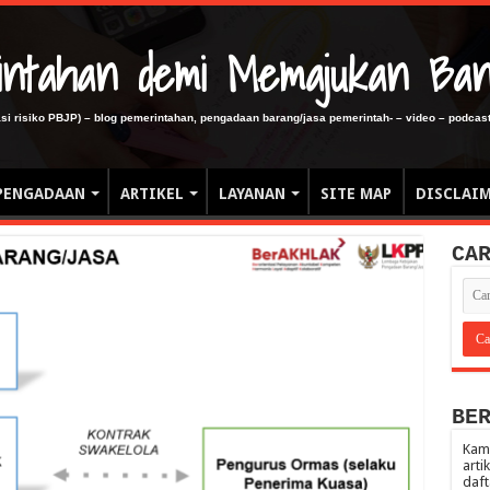
erintahan demi Memajukan Ba
gasi risiko PBJP) – blog pemerintahan, pengadaan barang/jasa pemerintah- – video – podcast
PENGADAAN
ARTIKEL
LAYANAN
SITE MAP
DISCLAI
CA
BE
Kami
arti
daft