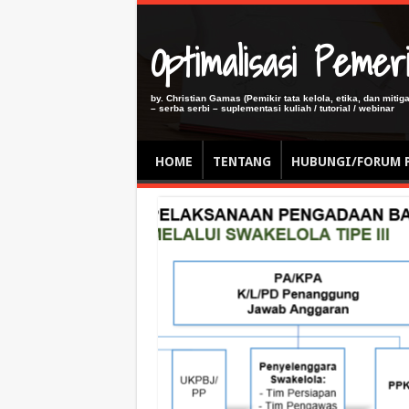
Optimalisasi Pem
by. Christian Gamas (Pemikir tata kelola, etika, dan miti
– serba serbi – suplementasi kuliah / tutorial / webinar
HOME
TENTANG
HUBUNGI/FORUM 