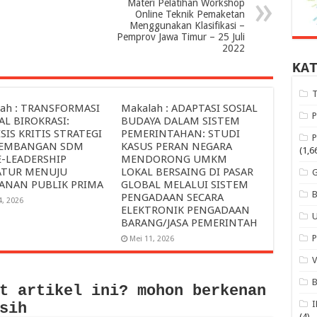
Materi Pelatihan Workshop
Online Teknik Pemaketan
Menggunakan Klasifikasi –
Pemprov Jawa Timur – 25 Juli
2022
KA
ah : TRANSFORMASI
Makalah : ADAPTASI SOSIAL
AL BIROKRASI:
BUDAYA DALAM SISTEM
SIS KRITIS STRATEGI
PEMERINTAHAN: STUDI
EMBANGAN SDM
KASUS PERAN NEGARA
(1,6
E-LEADERSHIP
MENDORONG UMKM
ATUR MENUJU
LOKAL BERSAING DI PASAR
YANAN PUBLIK PRIMA
GLOBAL MELALUI SISTEM
PENGADAAN SECARA
4, 2026
ELEKTRONIK PENGADAAN
BARANG/JASA PEMERINTAH
Mei 11, 2026
t artikel ini? mohon berkenan
sih
(4)