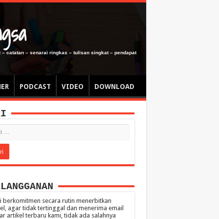
ngsa
 – catatan – senarai ringkas – tulisan singkat – pendapat
MER
PODCAST
VIDEO
DOWNLOAD
RI
RLANGGANAN
 berkomitmen secara rutin menerbitkan
kel, agar tidak tertinggal dan menerima email
ar artikel terbaru kami, tidak ada salahnya