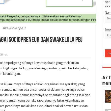
berl
tipu
Nam
swakelola tipe 3
Emai
gai Sociopreneur dan Swakelola PBJ
Dilihat
 / kelompok yang sifatnya kewirausahaan yang melakukan
n lingkungan hidup, mendukung pembangunan berkelanjutan,
ari keuntungan.
Ar
me
isasi (umumnya sifatnya adalah organisasi masyarakat) yang
 semata namun ada unsur sosial di dalamnya. Artinya bukan
n itu sendiri namun kiprahnya bermanfaat bagi orang lain dan
perundangan yang berlaku (apa gunanya bikin kelembagaan
ata pendirinya melakukan eksploitasi anak di bawah umur dan