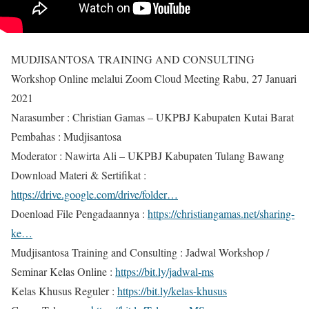
MUDJISANTOSA TRAINING AND CONSULTING
Workshop Online melalui Zoom Cloud Meeting Rabu, 27 Januari
2021
Narasumber : Christian Gamas – UKPBJ Kabupaten Kutai Barat
Pembahas : Mudjisantosa
Moderator : Nawirta Ali – UKPBJ Kabupaten Tulang Bawang
Download Materi & Sertifikat :
https://drive.google.com/drive/folder…
Doenload File Pengadaannya :
https://christiangamas.net/sharing-
ke…
Mudjisantosa Training and Consulting : Jadwal Workshop /
Seminar Kelas Online :
https://bit.ly/jadwal-ms
Kelas Khusus Reguler :
https://bit.ly/kelas-khusus