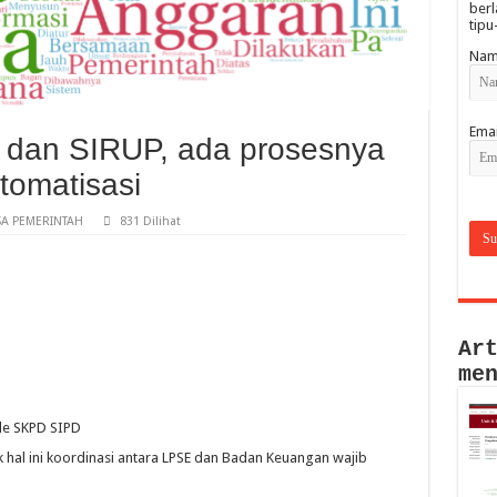
berl
tipu
Nam
Emai
 dan SIRUP, ada prosesnya
tomatisasi
A PEMERINTAH
831 Dilihat
Ar
me
de SKPD SIPD
k hal ini koordinasi antara LPSE dan Badan Keuangan wajib