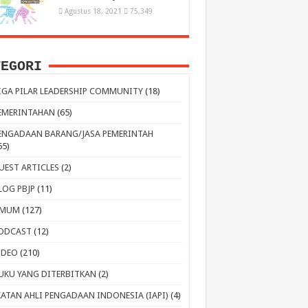
Agustus 18, 2021
75,349
TEGORI
IGA PILAR LEADERSHIP COMMUNITY
(18)
EMERINTAHAN
(65)
ENGADAAN BARANG/JASA PEMERINTAH
65)
UEST ARTICLES
(2)
LOG PBJP
(11)
MUM
(127)
ODCAST
(12)
IDEO
(210)
UKU YANG DITERBITKAN
(2)
KATAN AHLI PENGADAAN INDONESIA (IAPI)
(4)