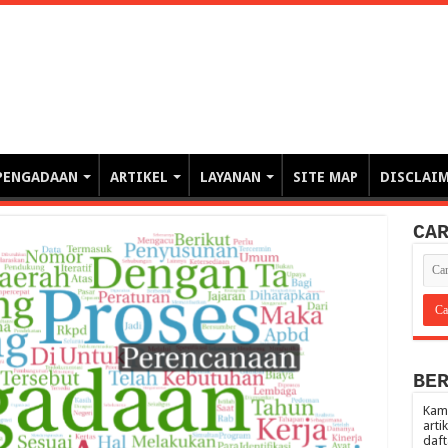
erintahan demi Memajukan Ba
gasi risiko PBJP) – blog pemerintahan, pengadaan barang/jasa pemerintah- – video – podcast
PENGADAAN
ARTIKEL
LAYANAN
SITE MAP
DISCLAI
CA
BE
Kami
arti
daft