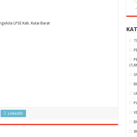
gelola LPSE Kab. Kutai Barat
KA
T
P
P
(1,6
G
B
U
P
V
LinkedIn
B
I