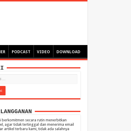
ngsa
 – catatan – senarai ringkas – tulisan singkat – pendapat
MER
PODCAST
VIDEO
DOWNLOAD
RI
RLANGGANAN
 berkomitmen secara rutin menerbitkan
kel, agar tidak tertinggal dan menerima email
ar artikel terbaru kami, tidak ada salahnya