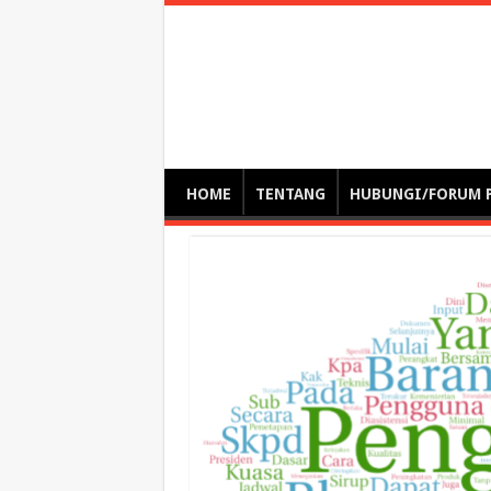
Optimalisasi Pem
by. Christian Gamas (Pemikir tata kelola, etika, dan miti
– serba serbi – suplementasi kuliah / tutorial / webinar
HOME
TENTANG
HUBUNGI/FORUM 