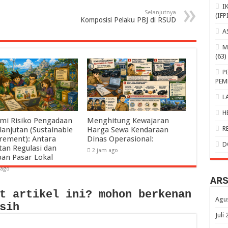
I
Selanjutnya
(IFP
Komposisi Pelaku PBJ di RSUD
A
M
(63)
P
PEM
L
H
mi Risiko Pengadaan
Menghitung Kewajaran
R
lanjutan (Sustainable
Harga Sewa Kendaraan
rement): Antara
Dinas Operasional:
D
tan Regulasi dan
2 jam ago
pan Pasar Lokal
 ago
AR
t artikel ini? mohon berkenan
Agu
sih
Juli