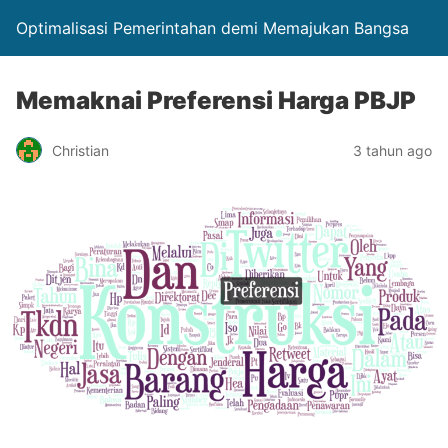
Optimalisasi Pemerintahan demi Memajukan Bangsa
Memaknai Preferensi Harga PBJP
Christian
3 tahun ago