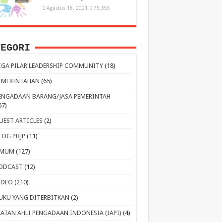
Agustus 18, 2021
75,355
TEGORI
IGA PILAR LEADERSHIP COMMUNITY
(18)
EMERINTAHAN
(65)
ENGADAAN BARANG/JASA PEMERINTAH
67)
UEST ARTICLES
(2)
LOG PBJP
(11)
MUM
(127)
ODCAST
(12)
IDEO
(210)
UKU YANG DITERBITKAN
(2)
KATAN AHLI PENGADAAN INDONESIA (IAPI)
(4)