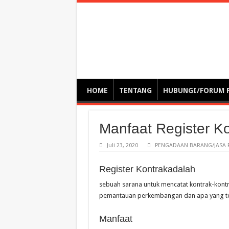
Optimalisasi Pem
by. Christian Gamas (Pemikir tata kelola, etika, dan miti
– serba serbi – suplementasi kuliah / tutorial / webinar
HOME
TENTANG
HUBUNGI/FORUM 
Manfaat Register K
Juli 23, 2020
PENGADAAN BARANG/JASA 
Register Kontrakadalah
sebuah sarana untuk mencatat kontrak-kont
pemantauan perkembangan dan apa yang tel
Manfaat