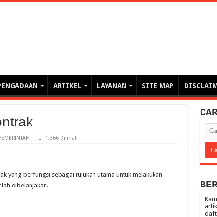
erintahan demi Memajukan Ba
gasi risiko PBJP) – blog pemerintahan, pengadaan barang/jasa pemerintah- – video – podcast
PENGADAAN
ARTIKEL
LAYANAN
SITE MAP
DISCLAI
CA
ontrak
PEMERINTAH
1,366 Dilihat
rak yang berfungsi sebagai rujukan utama untuk melakukan
BE
ah dibelanjakan.
Kami
arti
daft