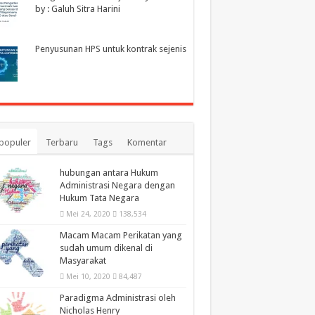
by : Galuh Sitra Harini
Penyusunan HPS untuk kontrak sejenis
populer
Terbaru
Tags
Komentar
hubungan antara Hukum
Administrasi Negara dengan
Hukum Tata Negara
Mei 24, 2020
138,534
Macam Macam Perikatan yang
sudah umum dikenal di
Masyarakat
Mei 10, 2020
84,487
Paradigma Administrasi oleh
Nicholas Henry