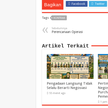
Facebook
Twitter
Bagikan
Tags
KONTRAK
Sebelumnya
Perencanaan Operasi
Artikel Terkait
Pengadaan Langsung Tidak
Perti
Selalu Berarti Negosiasi
Negos
Purch
55 menit ago
Pemer
1 jam