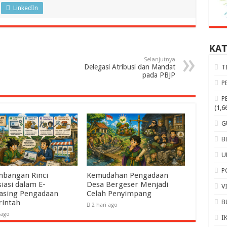
LinkedIn
KA
Selanjutnya
Delegasi Atribusi dan Mandat
T
pada PBJP
P
P
(1,6
G
B
U
P
mbangan Rinci
Kemudahan Pengadaan
iasi dalam E-
Desa Bergeser Menjadi
V
asing Pengadaan
Celah Penyimpang
B
intah
2 hari ago
 ago
I