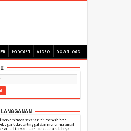
ngsa
 – catatan – senarai ringkas – tulisan singkat – pendapat
MER
PODCAST
VIDEO
DOWNLOAD
RI
RLANGGANAN
 berkomitmen secara rutin menerbitkan
kel, agar tidak tertinggal dan menerima email
ar artikel terbaru kami, tidak ada salahnya