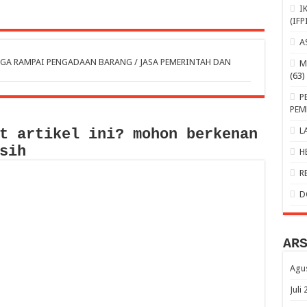
I
(IFP
A
BUNGA RAMPAI PENGADAAN BARANG / JASA PEMERINTAH DAN
M
(63)
P
PEM
L
t artikel ini? mohon berkenan
sih
H
R
D
AR
Agu
Juli