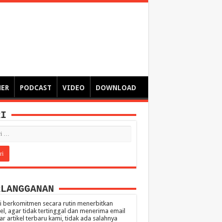
ngsa
 – catatan – senarai ringkas – tulisan singkat – pendapat
MER
PODCAST
VIDEO
DOWNLOAD
RI
RLANGGANAN
 berkomitmen secara rutin menerbitkan
kel, agar tidak tertinggal dan menerima email
ar artikel terbaru kami, tidak ada salahnya