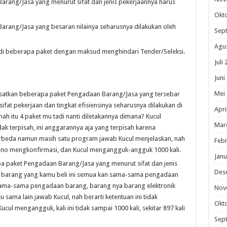
rang/Jasa yang menurut sifat dan jenis pekerjaannya harus
Okt
rang/Jasa yang besaran nilainya seharusnya dilakukan oleh
Sep
Agu
 beberapa paket dengan maksud menghindari Tender/Seleksi.
Juli
Juni
Mei
satkan beberapa paket Pengadaan Barang/Jasa yang tersebar
fat pekerjaan dan tingkat efisiensinya seharusnya dilakukan di
Apri
h itu 4 paket mu tadi nanti diletakannya dimana? Kucul
Mar
dak terpisah, ini anggarannya aja yang terpisah karena
beda namun masih satu program jawab Kucul menjelaskan, nah
Febr
, Pano mengkonfirmasi, dan Kucul mengangguk-angguk 1000 kali.
Janu
 paket Pengadaan Barang/Jasa yang menurut sifat dan jenis
Des
uk barang yang kamu beli ini semua kan sama-sama pengadaan
 sama-sama pengadaan barang, barang nya barang elektronik
Nov
sama lain jawab Kucul, nah berarti ketentuan ini tidak
Okt
ul mengangguk, kali ini tidak sampai 1000 kali, sekitar 897 kali
Sep