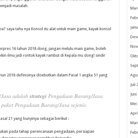
menjadi masalah.
Mar
Febr
Janu
pa? saya tahu nya Konsol itu alat untuk main game, kayak konsol
Des
Nov
erpres 16 tahun 2018 dong, jangan melulu main game, boleh
ikin ilmu jadi rontok kayak rambut di Kepala mu dong! sindir
Okt
Sep
un 2018 definisinya disebutkan dalam Pasal 1 angka 51 yang
Agu
Juli
Juni
/Jasa adalah
strategi
Pengadaan Barang/Jasa
paket Pengadaan Barang/Jasa sejenis.
Mei
Apri
sal 21 yang bunyinya sebagai berikut :
Mar
kukan pada tahap perencanaan pengadaan, persiapan
Febr