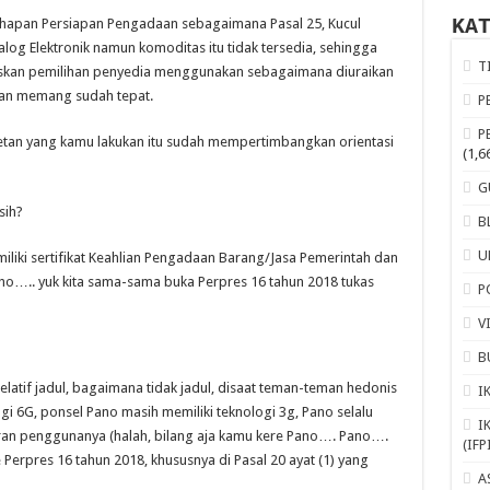
KA
tahapan Persiapan Pengadaan sebagaimana Pasal 25, Kucul
 Elektronik namun komoditas itu tidak tersedia, sehingga
T
uskan pemilihan penyedia menggunakan sebagaimana diuraikan
dan memang sudah tepat.
P
P
aketan yang kamu lakukan itu sudah mempertimbangkan orientasi
(1,6
G
sih?
B
U
iliki sertifikat Keahlian Pengadaan Barang/Jasa Pemerintah dan
lho….. yuk kita sama-sama buka Perpres 16 tahun 2018 tukas
P
V
B
latif jadul, bagaimana tidak jadul, disaat teman-teman hedonis
I
gi 6G, ponsel Pano masih memiliki teknologi 3g, Pano selalu
I
taran penggunanya (halah, bilang aja kamu kere Pano…. Pano….
(IFP
Perpres 16 tahun 2018, khususnya di Pasal 20 ayat (1) yang
A