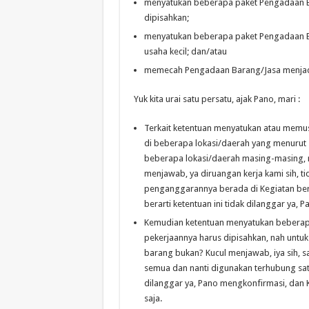
menyatukan beberapa paket Pengadaan Ba
dipisahkan;
menyatukan beberapa paket Pengadaan Ba
usaha kecil; dan/atau
memecah Pengadaan Barang/Jasa menjadi
Yuk kita urai satu persatu, ajak Pano, mari :
Terkait ketentuan menyatukan atau memu
di beberapa lokasi/daerah yang menurut si
beberapa lokasi/daerah masing-masing, na
menjawab, ya diruangan kerja kami sih, ti
penganggarannya berada di Kegiatan ber
berarti ketentuan ini tidak dilanggar ya
Kemudian ketentuan menyatukan beberapa
pekerjaannya harus dipisahkan, nah unt
barang bukan? Kucul menjawab, iya sih,
semua dan nanti digunakan terhubung satu 
dilanggar ya, Pano mengkonfirmasi, dan Kuc
saja.