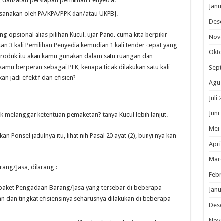
 dan/atau persiapan pemilihan Penyedia.
Janu
sanakan oleh PA/KPA/PPK dan/atau UKPBJ.
Des
 opsional alias pilihan Kucul, ujar Pano, cuma kita berpikir
Nov
n 3 kali Pemilihan Penyedia kemudian 1 kali tender cepat yang
Okt
 produk itu akan kamu gunakan dalam satu ruangan dan
kamu berperan sebagai PPK, kenapa tidak dilakukan satu kali
Sep
an jadi efektif dan efisien?
Agu
Juli
Juni
ak melanggar ketentuan pemaketan? tanya Kucul lebih lanjut.
Mei
 Ponsel jadulnya itu, lihat nih Pasal 20 ayat (2), bunyi nya kan
Apri
Mar
ng/Jasa, dilarang :
Febr
aket Pengadaan Barang/Jasa yang tersebar di beberapa
Janu
an dan tingkat efisiensinya seharusnya dilakukan di beberapa
Des
Nov