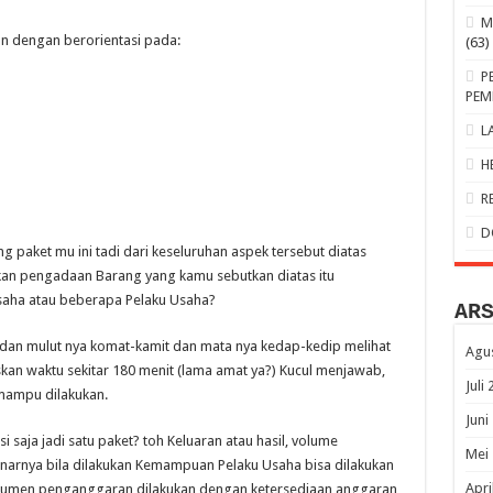
M
n dengan berorientasi pada:
(63)
P
PEM
L
H
R
D
ang paket mu ini tadi dari keseluruhan aspek tersebut diatas
n pengadaan Barang yang kamu sebutkan diatas itu
saha atau beberapa Pelaku Usaha?
AR
i dan mulut nya komat-kamit dan mata nya kedap-kedip melihat
Agu
skan waktu sekitar 180 menit (lama amat ya?) Kucul menjawab,
Juli
 mampu dilakukan.
Juni
i saja jadi satu paket? toh Keluaran atau hasil, volume
Mei
narnya bila dilakukan Kemampuan Pelaku Usaha bisa dilakukan
Apri
kumen penganggaran dilakukan dengan ketersediaan anggaran