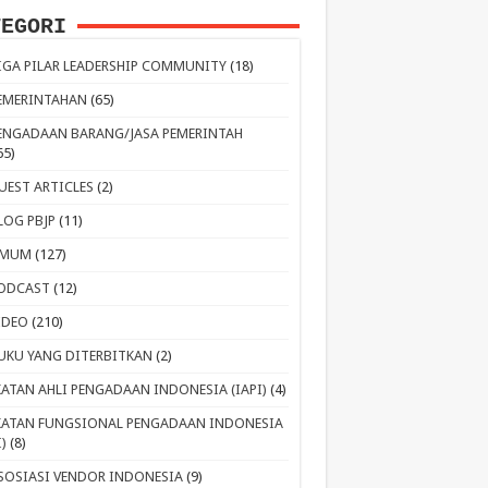
TEGORI
IGA PILAR LEADERSHIP COMMUNITY
(18)
EMERINTAHAN
(65)
ENGADAAN BARANG/JASA PEMERINTAH
65)
UEST ARTICLES
(2)
LOG PBJP
(11)
MUM
(127)
ODCAST
(12)
IDEO
(210)
UKU YANG DITERBITKAN
(2)
KATAN AHLI PENGADAAN INDONESIA (IAPI)
(4)
KATAN FUNGSIONAL PENGADAAN INDONESIA
I)
(8)
SOSIASI VENDOR INDONESIA
(9)