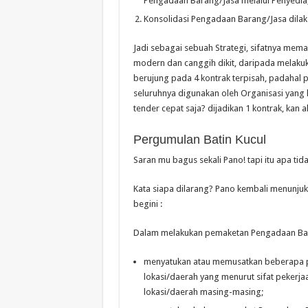
Pengadaan Barang/Jasa melalui Penyedia,
Konsolidasi Pengadaan Barang/Jasa dilak
Jadi sebagai sebuah Strategi, sifatnya memang
modern dan canggih dikit, daripada melakuka
berujung pada 4 kontrak terpisah, padahal
seluruhnya digunakan oleh Organisasi yang 
tender cepat saja? dijadikan 1 kontrak, kan ak
Pergumulan Batin Kucul
Saran mu bagus sekali Pano! tapi itu apa tid
Kata siapa dilarang? Pano kembali menunjukkan
begini :
Dalam melakukan pemaketan Pengadaan Bara
menyatukan atau memusatkan beberapa p
lokasi/daerah yang menurut sifat pekerja
lokasi/daerah masing-masing;