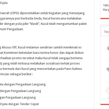
0 juta
Tah
Harg
Daerah (SIPD) diperuntukkan untuk Kegiatan yang menunjang
garannya pun berbeda-beda, Kucul berencana melakukan
kir dengan pola pikir “klasik”, Kucul telah mengumumkan paket
 Umum Pengadaan.
Ter
g khusus VIP, Kucul melamun sendirian sambil menikmati es
uat Komitmen kebetulan baru terima honor dan dapat diskon
nfaatkan promo tersebut maka Kucul tidak sengaja bertemu
yang telah terbiasa melakukan sosialisasi terkait proses
itu bermula dari Kucul yang menceritakan pada Pano bahwa
ncian sebagai berikut :
uta dengan Pengadaan Langsung
a dengan Pengadaan Langsung
ngan Pengadaan Langsung
0 juta dengan Tender Cepat