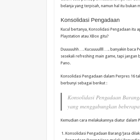
belanja yang terpisah, namun hal itu bukan 
Konsolidasi Pengadaan
Kucul bertanya, Konsolidasi Pengadaan itu a
Playstation atau XBox gitu?
Duuuuuhh…. Kucuuuullll….. banyakin baca P
sesekali refreshing main game, tapi jangan b
Pano.
Konsolidasi Pengadaan dalam Perpres 16 tah
berbunyi sebagai berikut :
Konsolidasi Pengadaan Barang
yang menggabungkan beberapa 
Kemudian cara melakukannya diatur dalam Pa
Konsolidasi Pengadaan Barang/Jasa dila