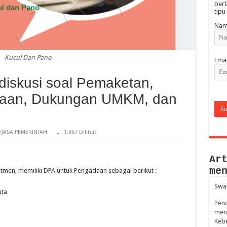
berl
tipu
Nam
Kucul Dan Pano
Emai
diskusi soal Pemaketan,
daan, Dukungan UMKM, dan
JASA PEMERINTAH
1,867 Dilihat
Ar
me
men, memiliki DPA untuk Pengadaan sebagai berikut :
Swak
uta
Penc
mene
Kebe