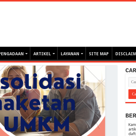
erintahan demi Memajukan Ba
gasi risiko PBJP) – blog pemerintahan, pengadaan barang/jasa pemerintah- – video – podcast
PENGADAAN
ARTIKEL
LAYANAN
SITE MAP
DISCLAI
CA
BE
Kami
arti
daft