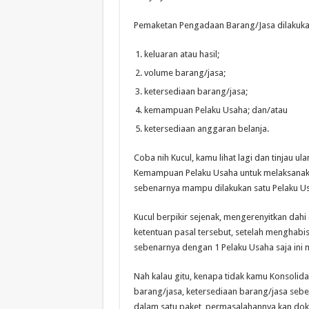
Pemaketan Pengadaan Barang/Jasa dilakuka
keluaran atau hasil;
volume barang/jasa;
ketersediaan barang/jasa;
kemampuan Pelaku Usaha; dan/atau
ketersediaan anggaran belanja.
Coba nih Kucul, kamu lihat lagi dan tinjau ul
Kemampuan Pelaku Usaha untuk melaksanaka
sebenarnya mampu dilakukan satu Pelaku U
Kucul berpikir sejenak, mengerenyitkan dah
ketentuan pasal tersebut, setelah menghabi
sebenarnya dengan 1 Pelaku Usaha saja ini
Nah kalau gitu, kenapa tidak kamu Konsolidas
barang/jasa, ketersediaan barang/jasa sebe
dalam satu paket, permasalahannya kan do