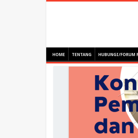
Optimalisasi Pem
by. Christian Gamas (Pemikir tata kelola, etika, dan miti
– serba serbi – suplementasi kuliah / tutorial / webinar
HOME
TENTANG
HUBUNGI/FORUM 