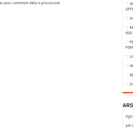
w your comment data is processed
.
I
(IFP
A
M
(63)
P
PEM
L
H
R
D
AR
Agu
Juli