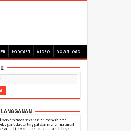
ngsa
 – catatan – senarai ringkas – tulisan singkat – pendapat
MER
PODCAST
VIDEO
DOWNLOAD
RI
RLANGGANAN
 berkomitmen secara rutin menerbitkan
kel, agar tidak tertinggal dan menerima email
ar artikel terbaru kami, tidak ada salahnya