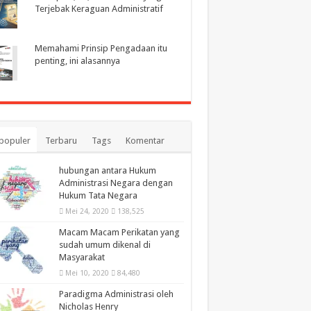
Terjebak Keraguan Administratif
Memahami Prinsip Pengadaan itu
penting, ini alasannya
populer
Terbaru
Tags
Komentar
hubungan antara Hukum
Administrasi Negara dengan
Hukum Tata Negara
Mei 24, 2020
138,525
Macam Macam Perikatan yang
sudah umum dikenal di
Masyarakat
Mei 10, 2020
84,480
Paradigma Administrasi oleh
Nicholas Henry