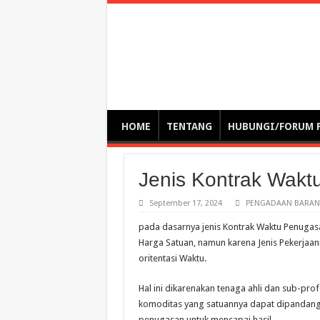
Optimalisasi Pem
by. Christian Gamas (Pemikir tata kelola, etika, dan miti
– serba serbi – suplementasi kuliah / tutorial / webinar
HOME
TENTANG
HUBUNGI/FORUM 
Jenis Kontrak Wak
September 17, 2024
PENGADAAN BARANG
pada dasarnya jenis Kontrak Waktu Penugasan
Harga Satuan, namun karena Jenis Pekerjaan
oritentasi Waktu.
Hal ini dikarenakan tenaga ahli dan sub-prof
komoditas yang satuannya dapat dipandang 
penugasan untuk mencapai hasil.