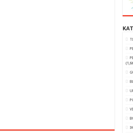
KA
T
P
P
(1,6
G
B
U
P
V
B
I