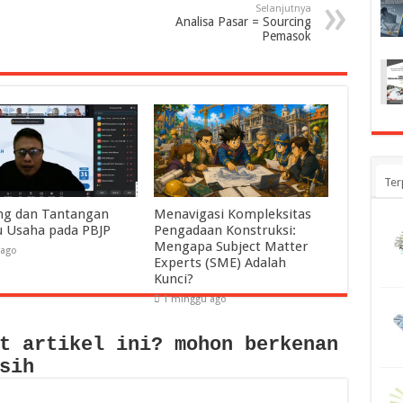
Selanjutnya
Analisa Pasar = Sourcing
Pemasok
Ter
ng dan Tantangan
Menavigasi Kompleksitas
u Usaha pada PBJP
Pengadaan Konstruksi:
Mengapa Subject Matter
 ago
Experts (SME) Adalah
Kunci?
1 minggu ago
t artikel ini? mohon berkenan
sih