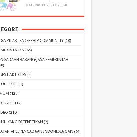
Agustus 18, 2021
75,346
TEGORI
IGA PILAR LEADERSHIP COMMUNITY
(18)
EMERINTAHAN
(65)
ENGADAAN BARANG/JASA PEMERINTAH
60)
UEST ARTICLES
(2)
LOG PBJP
(11)
MUM
(127)
ODCAST
(12)
IDEO
(210)
UKU YANG DITERBITKAN
(2)
KATAN AHLI PENGADAAN INDONESIA (IAPI)
(4)