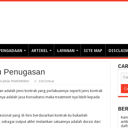
erintahan demi Memajukan Ba
gasi risiko PBJP) – blog pemerintahan, pengadaan barang/jasa pemerintah- – video – podcast
PENGADAAN
ARTIKEL
LAYANAN
SITE MAP
DISCLAI
CA
tu Penugasan
/JASA PEMERINTAH
230 Dilihat
 adalah jenis kontrak yang perlakuannya seperti jenis kontrak
nya adalah Jasa Konsultansi maka treatment nya lebih kepada
BE
esional yang di-hire berdasarkan kontrak itu bukanlah
Kami
sebagai output akhir melainkan satuannya adalah durasi dari
arti
daft