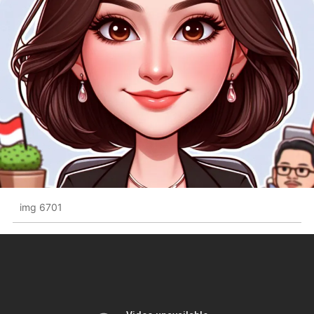
img 6701