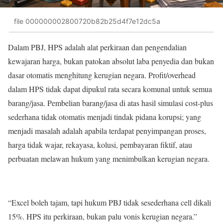
file 000000002800720b82b25d4f7e12dc5a
Dalam PBJ, HPS adalah alat perkiraan dan pengendalian
kewajaran harga, bukan patokan absolut laba penyedia dan bukan
dasar otomatis menghitung kerugian negara. Profit/overhead
dalam HPS tidak dapat dipukul rata secara komunal untuk semua
barang/jasa. Pembelian barang/jasa di atas hasil simulasi cost-plus
sederhana tidak otomatis menjadi tindak pidana korupsi; yang
menjadi masalah adalah apabila terdapat penyimpangan proses,
harga tidak wajar, rekayasa, kolusi, pembayaran fiktif, atau
perbuatan melawan hukum yang menimbulkan kerugian negara.
“Excel boleh tajam, tapi hukum PBJ tidak sesederhana cell dikali
15%. HPS itu perkiraan, bukan palu vonis kerugian negara.”