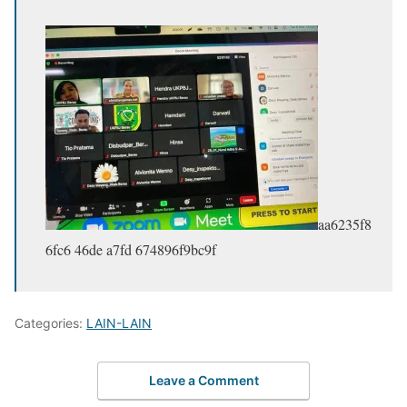
aa6235f8
6fc6 46de a7fd 674896f9bc9f
Categories:
LAIN-LAIN
Leave a Comment