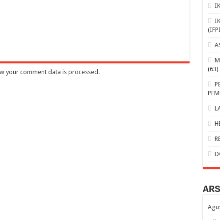
I
I
(IFP
A
M
(63)
w your comment data is processed
.
P
PEM
L
H
R
D
AR
Agu