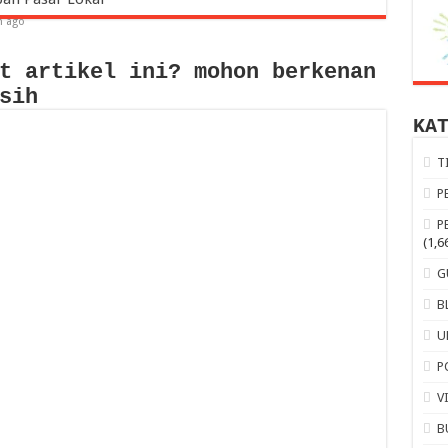
m ago
t artikel ini? mohon berkenan
sih
KA
T
P
P
(1,6
G
B
U
P
V
B