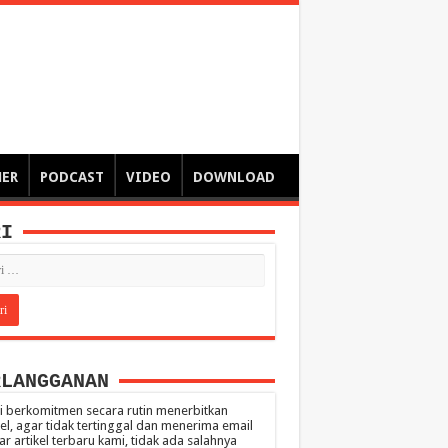
ngsa
 – catatan – senarai ringkas – tulisan singkat – pendapat
MER
PODCAST
VIDEO
DOWNLOAD
RI
RLANGGANAN
 berkomitmen secara rutin menerbitkan
kel, agar tidak tertinggal dan menerima email
ar artikel terbaru kami, tidak ada salahnya