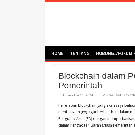
Optimalisasi Pem
by. Christian Gamas (Pemikir tata kelola, etika, dan miti
– serba serbi – suplementasi kuliah / tutorial / webinar
HOME
TENTANG
HUBUNGI/FORUM 
Blockchain dalam 
Pemerintah
November 12, 2024
PENGADAAN BARANG
Penerapan Blockchain yang akan saya bahas 
Pemilik Akun (PA) agar berhati-hati dalam 
Penguasa Akun (PA) dengan memperhatikan 
dalam Pengadaan Barang/Jasa Pemerintah ad