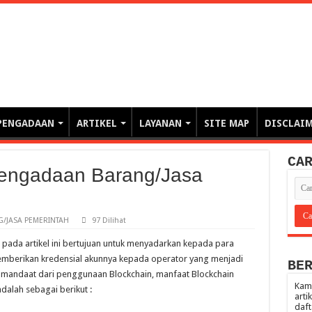
erintahan demi Memajukan Ba
gasi risiko PBJP) – blog pemerintahan, pengadaan barang/jasa pemerintah- – video – podcast
PENGADAAN
ARTIKEL
LAYANAN
SITE MAP
DISCLAI
CA
Pengadaan Barang/Jasa
/JASA PEMERINTAH
97 Dilihat
pada artikel ini bertujuan untuk menyadarkan kepada para
memberikan kredensial akunnya kepada operator yang menjadi
BE
mandaat dari penggunaan Blockchain, manfaat Blockchain
Kami
alah sebagai berikut :
arti
daft