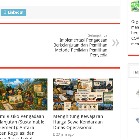
LinkedIn
Orga
mem
ber
Selanjutnya
COVI
Implementasi Pengadaan
men
Berkelanjutan dan Pemilihan
Metode Penilaian Pemilihan
Penyedia
Ter
mi Risiko Pengadaan
Menghitung Kewajaran
lanjutan (Sustainable
Harga Sewa Kendaraan
rement): Antara
Dinas Operasional:
tan Regulasi dan
23 jam ago
pan Pasar Lokal