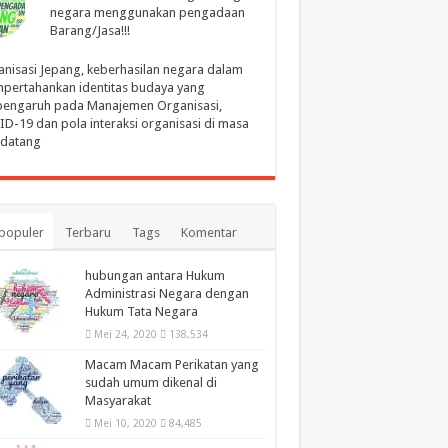
negara menggunakan pengadaan
Barang/Jasa!!!
nisasi Jepang, keberhasilan negara dalam
pertahankan identitas budaya yang
pengaruh pada Manajemen Organisasi,
D-19 dan pola interaksi organisasi di masa
datang
populer
Terbaru
Tags
Komentar
hubungan antara Hukum
Administrasi Negara dengan
Hukum Tata Negara
Mei 24, 2020
138,534
Macam Macam Perikatan yang
sudah umum dikenal di
Masyarakat
Mei 10, 2020
84,485