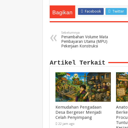
Facebook
Twitter
Bagikan
Sebelumnya
Penambahan Volume Mata
Pembayaran Utama (MPU)
Pekerjaan Konstruksi
Artikel Terkait
Kemudahan Pengadaan
Anato
Desa Bergeser Menjadi
Berke
Celah Penyimpang
Procu
Tuntu
22 jam ago
Kesia