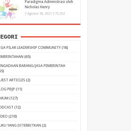
Paradigma Administrasi oleh
Nicholas Henry
Agustus 18, 2021
75,353
TEGORI
IGA PILAR LEADERSHIP COMMUNITY
(18)
EMERINTAHAN
(65)
ENGADAAN BARANG/JASA PEMERINTAH
65)
UEST ARTICLES
(2)
LOG PBJP
(11)
MUM
(127)
ODCAST
(12)
IDEO
(210)
UKU YANG DITERBITKAN
(2)