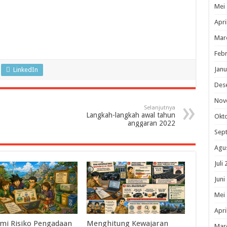
Mei
Apri
Mar
Febr
Janu
LinkedIn
Des
Nov
Selanjutnya
Langkah-langkah awal tahun
Okt
anggaran 2022
Sep
Agu
Juli
Juni
Mei
Apri
mi Risiko Pengadaan
Menghitung Kewajaran
Mar