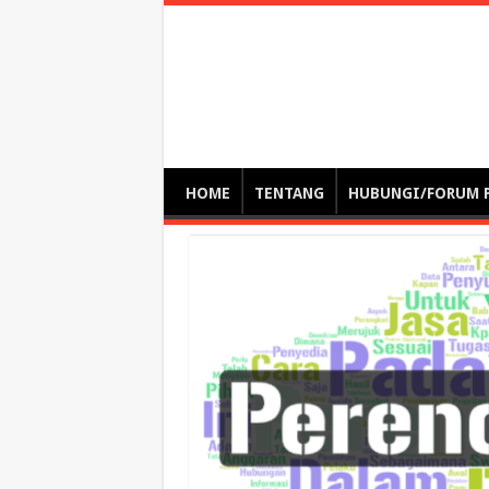
Optimalisasi Pem
by. Christian Gamas (Pemikir tata kelola, etika, dan miti
– serba serbi – suplementasi kuliah / tutorial / webinar
HOME
TENTANG
HUBUNGI/FORUM 