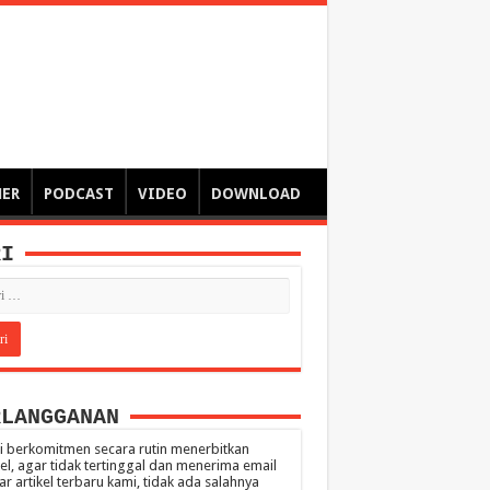
ngsa
 – catatan – senarai ringkas – tulisan singkat – pendapat
MER
PODCAST
VIDEO
DOWNLOAD
RI
RLANGGANAN
 berkomitmen secara rutin menerbitkan
kel, agar tidak tertinggal dan menerima email
ar artikel terbaru kami, tidak ada salahnya