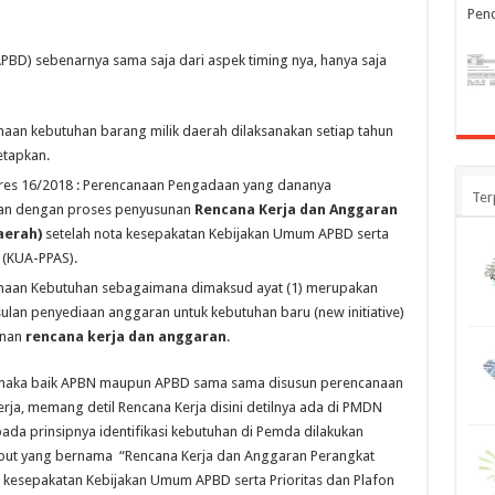
Penc
BD) sebenarnya sama saja dari aspek timing nya, hanya saja
naan kebutuhan barang milik daerah dilaksanakan setiap tahun
etapkan.
erpres 16/2018 : Perencanaan Pengadaan yang dananya
Ter
aan dengan proses penyusunan
Rencana
Kerja
dan
Anggaran
erah)
setelah nota kesepakatan Kebijakan Umum APBD serta
 (KUA-PPAS).
canaan Kebutuhan sebagaimana dimaksud ayat (1) merupakan
ulan penyediaan anggaran untuk kebutuhan baru (new initiative)
unan
rencana
kerja
dan
anggaran
.
maka baik APBN maupun APBD sama sama disusun perencanaan
ja, memang detil Rencana Kerja disini detilnya ada di PMDN
ada prinsipnya identifikasi kebutuhan di Pemda dilakukan
put yang bernama “Rencana Kerja dan Anggaran Perangkat
 kesepakatan Kebijakan Umum APBD serta Prioritas dan Plafon