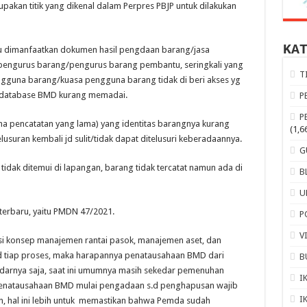
kan titik yang dikenal dalam Perpres PBJP untuk dilakukan
KA
u dimanfaatkan dokumen hasil pengdaan barang/jasa
 pengurus barang/pengurus barang pembantu, seringkali yang
T
engguna barang/kuasa pengguna barang tidak di beri akses yg
i database BMD kurang memadai.
P
P
ma pencatatan yang lama) yang identitas barangnya kurang
(1,6
elusuran kembali jd sulit/tidak dapat ditelusuri keberadaannya.
G
tidak ditemui di lapangan, barang tidak tercatat namun ada di
B
U
si terbaru, yaitu PMDN 47/2021.
P
V
 konsep manajemen rantai pasok, manajemen aset, dan
nd tiap proses, maka harapannya penatausahaan BMD dari
B
edarnya saja, saat ini umumnya masih sekedar pemenuhan
I
penatausahaan BMD mulai pengadaan s.d penghapusan wajib
I
 hal ini lebih untuk memastikan bahwa Pemda sudah