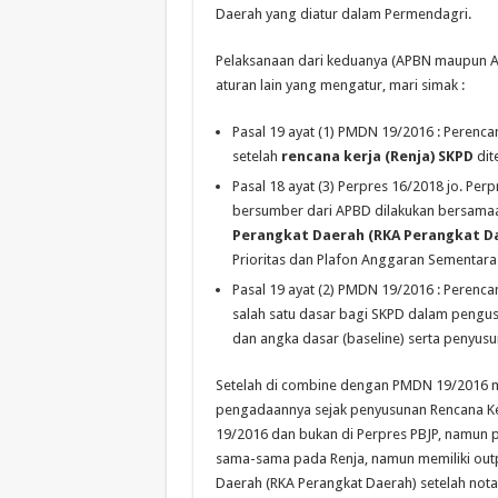
Daerah yang diatur dalam Permendagri.
Pelaksanaan dari keduanya (APBN maupun AP
aturan lain yang mengatur, mari simak :
Pasal 19 ayat (1) PMDN 19/2016 : Perenca
setelah
rencana
kerja
(
Renja
) SKPD
dit
Pasal 18 ayat (3) Perpres 16/2018 jo. P
bersumber dari APBD dilakukan bersam
Perangkat
Daerah (RKA
Perangkat
Da
Prioritas dan Plafon Anggaran Sementara
Pasal 19 ayat (2) PMDN 19/2016 : Peren
salah satu dasar bagi SKPD dalam pengus
dan angka dasar (baseline) serta penyus
Setelah di combine dengan PMDN 19/2016 
pengadaannya sejak penyusunan Rencana Ker
19/2016 dan bukan di Perpres PBJP, namun p
sama-sama pada Renja, namun memiliki out
Daerah (RKA Perangkat Daerah) setelah nota