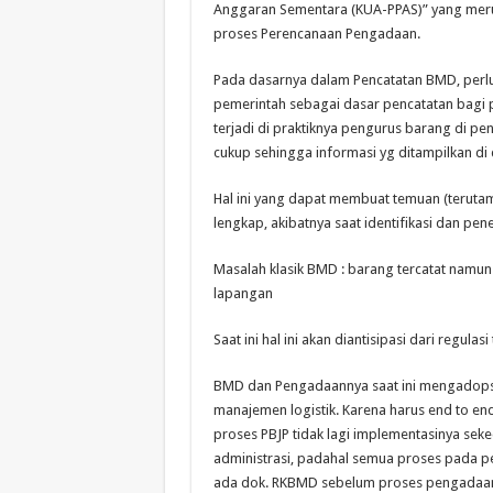
Anggaran Sementara (KUA-PPAS)” yang merupa
proses Perencanaan Pengadaan.
Pada dasarnya dalam Pencatatan BMD, perl
pemerintah sebagai dasar pencatatan bagi
terjadi di praktiknya pengurus barang di p
cukup sehingga informasi yg ditampilkan d
Hal ini yang dapat membuat temuan (teruta
lengkap, akibatnya saat identifikasi dan pen
Masalah klasik BMD : barang tercatat namun 
lapangan
Saat ini hal ini akan diantisipasi dari regula
BMD dan Pengadaannya saat ini mengadopsi
manajemen logistik. Karena harus end to e
proses PBJP tidak lagi implementasinya sek
administrasi, padahal semua proses pada 
ada dok. RKBMD sebelum proses pengadaan,