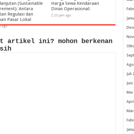
lanjutan (Sustainable
Harga Sewa Kendaraan
rement): Antara
Dinas Operasional:
Febr
tan Regulasi dan
23 jam ago
Janu
pan Pasar Lokal
m ago
Des
Nov
t artikel ini? mohon berkenan
Okt
sih
Sep
Agu
Juli
Juni
Mei
Apri
Mar
Febr
Janu