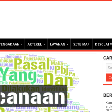
erintahan demi Memajukan Ba
gasi risiko PBJP) – blog pemerintahan, pengadaan barang/jasa pemerintah- – video – podcast
PENGADAAN
ARTIKEL
LAYANAN
SITE MAP
DISCLAI
CA
BE
Kami
arti
daft