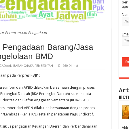
berl
tipu
Nam
esar Perencanaan Pengadaan
Emai
i Pengadaan Barang/Jasa
ngelolaan BMD
GADAAN BARANG/JASA PEMERINTAH
760 Dilihat
aan pada Perpres PBJP :
rsumber dari APBD dilakukan bersamaan dengan proses
Ar
Perangkat Daerah (RKA Perangkat Daerah) setelah nota
me
Prioritas dan Plafon Anggaran Sementara (KUA-PPAS).
rsumber dari APBN dilakukan bersamaan dengan proses
/Lembaga (Renja K/L) setelah penetapan Pagu Indikatif.
t siklus pengaturan Keuangan Daerah dan Perbendaharaan
Ahli