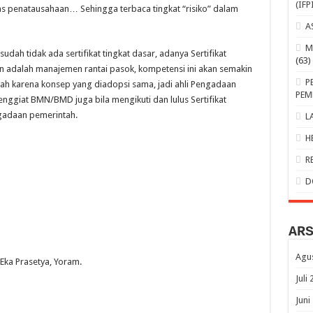
(IFP
tas penatausahaan… Sehingga terbaca tingkat “risiko” dalam
A
M
dah tidak ada sertifikat tingkat dasar, adanya Sertifikat
(63)
an adalah manajemen rantai pasok, kompetensi ini akan semakin
P
ah karena konsep yang diadopsi sama, jadi ahli Pengadaan
PEM
giat BMN/BMD juga bila mengikuti dan lulus Sertifikat
gadaan pemerintah.
L
H
R
D
AR
Agu
Eka Prasetya, Yoram.
Juli
Juni