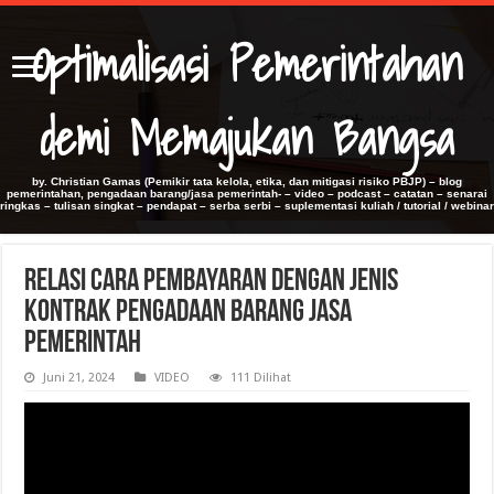
Optimalisasi Pemerintahan
demi Memajukan Bangsa
by. Christian Gamas (Pemikir tata kelola, etika, dan mitigasi risiko PBJP) – blog
pemerintahan, pengadaan barang/jasa pemerintah- – video – podcast – catatan – senarai
ringkas – tulisan singkat – pendapat – serba serbi – suplementasi kuliah / tutorial / webinar
Relasi Cara Pembayaran dengan Jenis
Kontrak Pengadaan Barang Jasa
Pemerintah
Juni 21, 2024
VIDEO
111 Dilihat