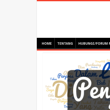
Optimalisasi Pem
by. Christian Gamas (Pemikir tata kelola, etika, dan miti
– serba serbi – suplementasi kuliah / tutorial / webinar
HOME
TENTANG
HUBUNGI/FORUM 