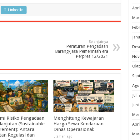
Apri
LinkedIn
Mar
Febr
Janu
Selanjutnya
Peraturan Pengadaan
Des
Barang/Jasa Pemerintah era
Perpres 12/2021
Nov
Okt
Sep
Agu
Juli
Juni
Mei
mi Risiko Pengadaan
Menghitung Kewajaran
lanjutan (Sustainable
Harga Sewa Kendaraan
Apri
rement): Antara
Dinas Operasional:
Mar
tan Regulasi dan
2 hari ago