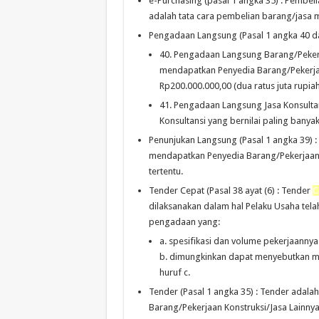
e-Purchasing (pasal 1 angka 35) :
Pembel
adalah
tata
cara
pembelian
barang/jasa
Pengadaan Langsung (Pasal 1 angka 40 da
40.
Pengadaan
L
angsung
Barang/Peke
mendapatkan Penyedia
Barang/Pekerja
Rp200.000.000,00 (dua ratus juta rupiah
41.
Pengadaan Langsung Jasa Konsulta
Konsultansi yang bernilai
paling banyak
Penunjukan Langsung (Pasal 1 angka 39) :
mendapatkan
Penyedia
Barang/Pekerjaa
tertentu.
Tender Cepat (Pasal 38 ayat (6) :
Tender
C
dilaksanakan dalam hal Pelaku Usaha telah
pengadaan yang:
a.
spesifikasi
dan
volume
pekerjaanny
b.
dimungkinkan dapat menyebutkan 
huruf c.
Tender (Pasal 1 angka 35) :
Tender adalah
Barang/Pekerjaan Konstruksi/Jasa Lainny