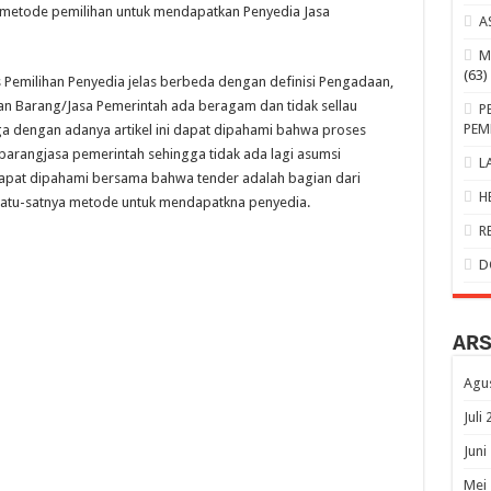
h metode pemilihan untuk mendapatkan Penyedia
Jasa
A
M
(63)
 Pemilihan Penyedia jelas berbeda dengan definisi Pengadaan,
n Barang/Jasa Pemerintah ada beragam dan tidak sellau
P
PEM
ga dengan adanya artikel ini dapat dipahami bahwa proses
barangjasa pemerintah sehingga tidak ada lagi asumsi
L
apat dipahami bersama bahwa tender adalah bagian dari
H
atu-satnya metode untuk mendapatkna penyedia.
R
D
AR
Agu
Juli
Juni
Mei