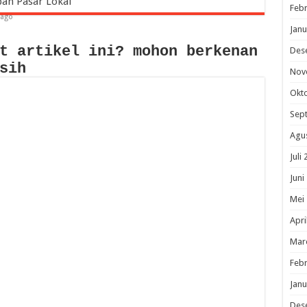
pan Pasar Lokal
Febr
 ago
Janu
t artikel ini? mohon berkenan
Des
sih
Nov
Okt
Sep
Agu
Juli
Juni
Mei
Apri
Mar
Febr
Janu
Des