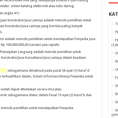
ian
secara
Elektronik
yang
selanjutnya
disebut
E
–
purchasing
me
l
alui
sistem katalog elektronik atau toko daring.
n angka 41) :
KA
rjaan
Konstruksi/Jasa
Lainnya adalah metode pemilihan untuk
T
an Konstruksi/Jasa Lainnya yang berni
l
ai paling
banyak
).
P
nsi adalah metode pemilihan
untuk
mendapatkan Penyedia Jasa
P
 Rp 100.000.000,00 (seratus juta rupiah)
(1,6
Penunjukan
Langsung
adalah
metode
pemilihan
untuk
G
n
Konstruksi/Jasa
Konsultansi/Jasa Lainnya dalam keadaan
B
U
epat
sebagaimana dimaksud pada pasal 38 ayat (1) huruf d
 terkualifikasi dalam,
Sistem Informasi Kinerja Penyed
ia untuk
P
V
a
sudah
dapat
ditentukan secara rinci;atau
B
merek sebagaimana
diatur dalam Pasal 19 ayat (2) huruf b dan
I
 metode pemilihan untuk mendapat
kan Penyedia
I
a
(IFP