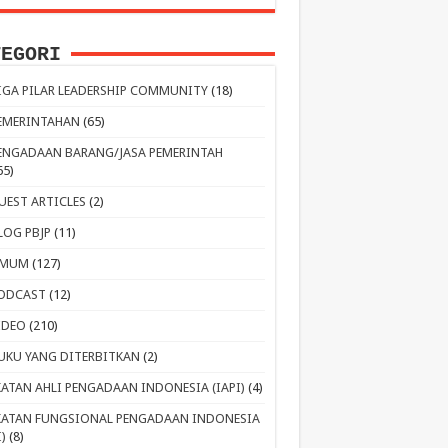
TEGORI
IGA PILAR LEADERSHIP COMMUNITY
(18)
EMERINTAHAN
(65)
ENGADAAN BARANG/JASA PEMERINTAH
65)
UEST ARTICLES
(2)
LOG PBJP
(11)
MUM
(127)
ODCAST
(12)
IDEO
(210)
UKU YANG DITERBITKAN
(2)
KATAN AHLI PENGADAAN INDONESIA (IAPI)
(4)
KATAN FUNGSIONAL PENGADAAN INDONESIA
I)
(8)