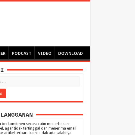
ngsa
 – catatan – senarai ringkas – tulisan singkat – pendapat
MER
PODCAST
VIDEO
DOWNLOAD
RI
RLANGGANAN
 berkomitmen secara rutin menerbitkan
kel, agar tidak tertinggal dan menerima email
ar artikel terbaru kami, tidak ada salahnya