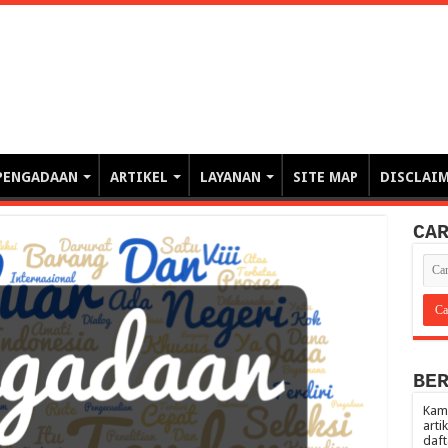
erintahan demi Memajukan Ba
gasi risiko PBJP) – blog pemerintahan, pengadaan barang/jasa pemerintah- – video – podcast
PENGADAAN
ARTIKEL
LAYANAN
SITE MAP
DISCLAI
CA
BE
Kami
arti
daft