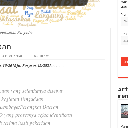
berl
tipu
Nam
Pemilihan Penyedia
Emai
aan
SA PEMERINTAH
945 Dilihat
 16/2018 jo. Perpres 12/2021
adalah :
Ar
tah yang selanjutnya disebut
me
h
kegiatan
Pe
n
gadaan
/Lembaga/Perangkat
Daerah
D yang prosesnya
sejak identifikasi
h terima
hasil pekerjaan
Pem