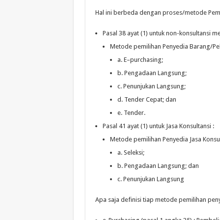
Hal ini berbeda dengan proses/metode Pemi
Pasal 38 ayat (1) untuk non-konsultansi m
Metode pemilihan Penyedia Barang/Pe
a.
E
–
purchasing;
b.
Pengadaan Langsung;
c.
Penunjukan Langsung;
d.
Tender Cepat; dan
e.
Tender.
Pasal 41 ayat (1) untuk Jasa Konsultansi :
Metode pemilihan Penye
d
ia Jasa Konsul
a.
Seleksi;
b.
Pengadaan Langsung; dan
c.
Penunjukan Langsung
Apa saja definisi tiap metode pemilihan penye