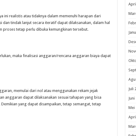
Apri
Mar
a ini realistis atau tidaknya dalam memenuhi harapan dari
dan tindak lanjut secara iteratif dapat dilaksanakan, dalam hal
Febr
n proses tetap perlu dibuka kemungkinan tersebut.
Janu
Des
Nov
rlukan, maka finalisasi anggaran/rencana anggaran biaya dapat
Okt
Sep
Agu
Juli
garan, memulai dari nol atau menggunakan rekam jejak
nan anggaran dapat dilaksanakan sesuai tahapan yang bisa
Juni
si. Demikian yang dapat disampaikan, tetap semangat, tetap
Mei
Apri
Mar
Febr