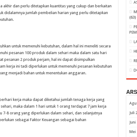
A
 akhir dan perlu ditetapkan kuantitas yang cukup dan berkaitan
M
k didalamnya jumlah pembelian harian yang perlu ditetapkan
(63)
butuhan.
P
PEM
L
uhkan untuk memenuhi kebutuhan, dalam hal ini meneliti secara
H
enuhi pesanan 100 produk dalam sehari maka dalam satu hari
at pesanan 2 produk perjam, hal ini dapat disimpulkan
R
 jam kerja ini tadi diperlukan untuk memenuhi pesanan kebutuhan
D
i yang menjadi bahan untuk menentukan anggaran.
AR
erhari kerja maka dapat diketahui jumlah tenaga kerja yang
Agu
 sehari, maka dalam 1 hari untuk 1 orang terdapat 7 jam kerja
Juli
u 7-8 orang yang diperlukan dalam sehari, dan selanjutnya
perlukan sebagai Faktor Keuangan sebagai bahan
Juni
Mei