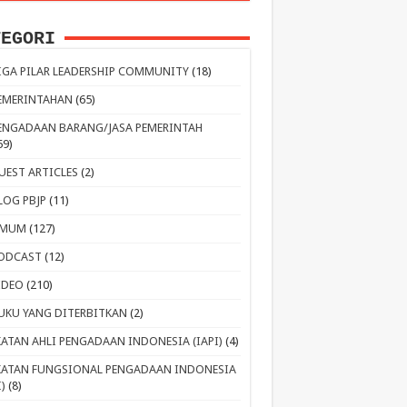
TEGORI
IGA PILAR LEADERSHIP COMMUNITY
(18)
EMERINTAHAN
(65)
ENGADAAN BARANG/JASA PEMERINTAH
59)
UEST ARTICLES
(2)
LOG PBJP
(11)
MUM
(127)
ODCAST
(12)
IDEO
(210)
UKU YANG DITERBITKAN
(2)
KATAN AHLI PENGADAAN INDONESIA (IAPI)
(4)
KATAN FUNGSIONAL PENGADAAN INDONESIA
I)
(8)