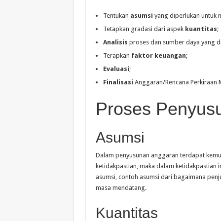
Tentukan
asumsi
yang diperlukan untuk
Tetapkan gradasi dari aspek
kuantitas
;
Analisis
proses dan sumber daya yang di
Terapkan
faktor
keuangan
;
Evaluasi
;
Finalisasi
Anggaran/Rencana Perkiraan M
Proses Penyus
Asumsi
Dalam penyusunan anggaran terdapat kemun
ketidakpastian, maka dalam ketidakpastian 
asumsi, contoh asumsi dari bagaimana penju
masa mendatang.
Kuantitas