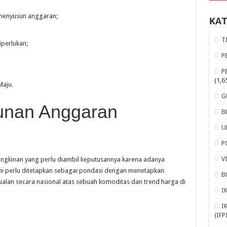
 menyusun anggaran;
KA
T
perlukan;
P
P
(1,6
aju.
G
unan Anggaran
B
U
P
V
gkinan yang perlu diambil keputusannya karena adanya
ini perlu ditetapkan sebagai pondasi dengan menetapkan
B
alan secara nasional atas sebuah komoditas dan trend harga di
I
I
(IFP