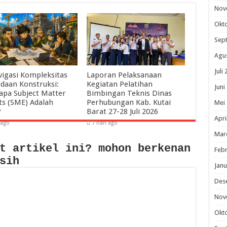
Nov
Okt
Sep
Agu
Juli
igasi Kompleksitas
Laporan Pelaksanaan
daan Konstruksi:
Kegiatan Pelatihan
Juni
pa Subject Matter
Bimbingan Teknis Dinas
ts (SME) Adalah
Perhubungan Kab. Kutai
Mei
?
Barat 27-28 Juli 2026
Apri
 ago
7 hari ago
Mar
t artikel ini? mohon berkenan
Febr
sih
Janu
Des
Nov
Okt