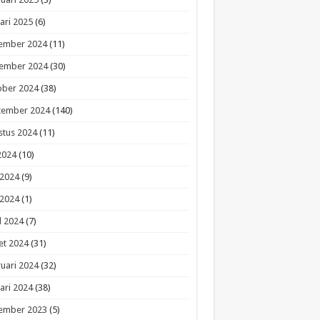
ari 2025
(6)
ember 2024
(11)
ember 2024
(30)
ober 2024
(38)
tember 2024
(140)
stus 2024
(11)
 2024
(10)
 2024
(9)
 2024
(1)
l 2024
(7)
et 2024
(31)
uari 2024
(32)
ari 2024
(38)
ember 2023
(5)