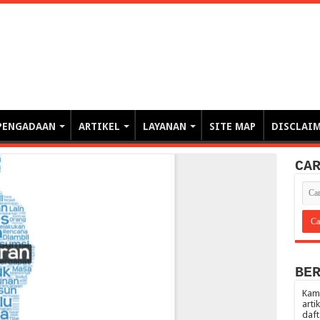
erintahan demi Memajukan Ba
gasi risiko PBJP) – blog pemerintahan, pengadaan barang/jasa pemerintah- – video – podcast
PENGADAAN
ARTIKEL
LAYANAN
SITE MAP
DISCLAI
CA
BE
Kami
arti
daft