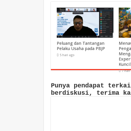
Peluang dan Tantangan
Menav
Pelaku Usaha pada PBJP
Penga
Menga
5 hari ago
Exper
Kunci
7 hari
Punya pendapat terkai
berdiskusi, terima ka