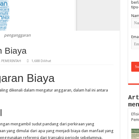
berl
tipu
Nam
penganggaran
Emai
 Biaya
 PEMERINTAH
1,688 Dilihat
aran Biaya
ing dikenali dalam mengatur anggaran, dalam hal ini antara
Ar
me
l
Efis
Pem
engan mengambil sudut pandang dari perkiraan yang
an yang dimulai dari apa yang menjadi biaya dan manfaat yang
enggunakan referensi dari transaksi periode sebelumnya.