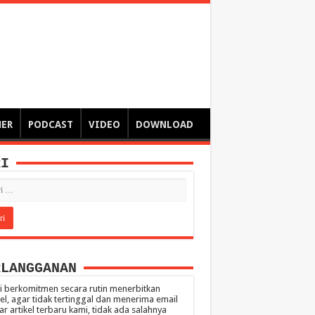
ngsa
 – catatan – senarai ringkas – tulisan singkat – pendapat
MER
PODCAST
VIDEO
DOWNLOAD
RI
RLANGGANAN
 berkomitmen secara rutin menerbitkan
kel, agar tidak tertinggal dan menerima email
ar artikel terbaru kami, tidak ada salahnya