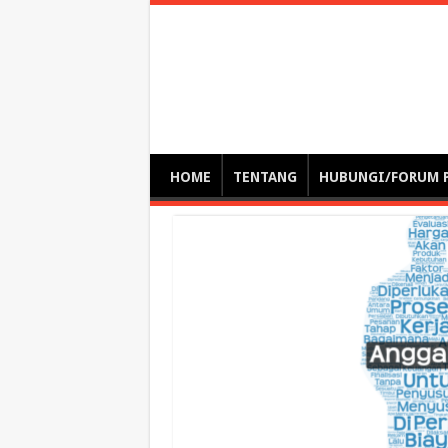
Optimalisasi Pem
by. Christian Gamas (Pemikir tata kelola, etika, dan miti
– serba serbi – suplementasi kuliah / tutorial / webinar
HOME
TENTANG
HUBUNGI/FORUM 