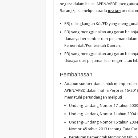
negara dalam hal ini APBN/APBD, pengatura
Barang/Jasa meliputi pada
uraian
berikut ini
PBJ di lingkungan K/L/PD yang menggun
PBJ yang menggunakan anggaran belanja 
dananya bersumber dari pinjaman dalam n
Pemerintah/Pemerintah Daerah;
PBJ yang menggunakan anggaran belanja 
dibiayai dari pinjaman luar negeri atau hib
Pembahasan
Adapun sumber dana untuk memperoleh ba
APBN/APBD;dalam hal ini Perpres 16/2018
mematuhi perundangan meliputi
Undang-Undang Nomor 17 tahun 2003 
Undang-Undang Nomor 1 tahun 2004 t
Undang-Undang Nomor 15 tahun 2004 y
Nomor 45 tahun 2013 tentang Tata Car
Peraturan Pemerintah Nomor 50 tahun 