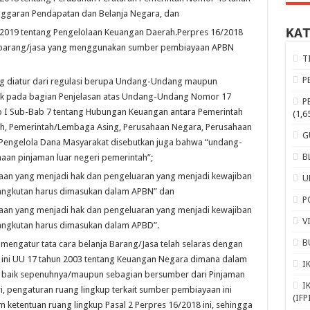
nggaran Pendapatan dan Belanja Negara, dan
KA
 2019 tentang Pengelolaan Keuangan Daerah.Perpres 16/2018
a barang/jasa yang menggunakan sumber pembiayaan APBN
T
P
ng diatur dari regulasi berupa Undang-Undang maupun
ilik pada bagian Penjelasan atas Undang-Undang Nomor 17
P
 I Sub-Bab 7 tentang Hubungan Keuangan antara Pemerintah
(1,6
rah, Pemerintah/Lembaga Asing, Perusahaan Negara, Perusahaan
G
 Pengelola Dana Masyarakat disebutkan juga bahwa “undang-
B
aan pinjaman luar negeri pemerintah”;
maan yang menjadi hak dan pengeluaran yang menjadi kewajiban
U
angkutan harus dimasukan dalam APBN” dan
P
maan yang menjadi hak dan pengeluaran yang menjadi kewajiban
V
angkutan harus dimasukan dalam APBD”.
B
engatur tata cara belanja Barang/Jasa telah selaras dengan
l ini UU 17 tahun 2003 tentang Keuangan Negara dimana dalam
I
 baik sepenuhnya/maupun sebagian bersumber dari Pinjaman
I
, pengaturan ruang lingkup terkait sumber pembiayaan ini
(IFP
ketentuan ruang lingkup Pasal 2 Perpres 16/2018 ini, sehingga