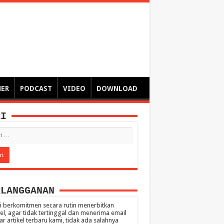
ngsa
 – catatan – senarai ringkas – tulisan singkat – pendapat
MER
PODCAST
VIDEO
DOWNLOAD
RI
RLANGGANAN
 berkomitmen secara rutin menerbitkan
kel, agar tidak tertinggal dan menerima email
ar artikel terbaru kami, tidak ada salahnya