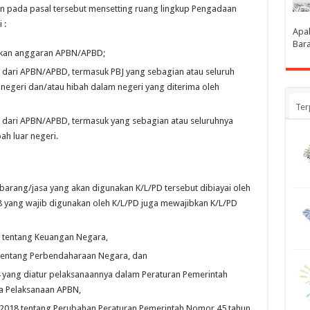
n pada pasal tersebut mensetting ruang lingkup Pengadaan
 :
Apak
Bara
akan anggaran APBN/APBD;
dari APBN/APBD, termasuk PBJ yang sebagian atau seluruh
egeri dan/atau hibah dalam negeri yang diterima oleh
Ter
dari APBN/APBD, termasuk yang sebagian atau seluruhnya
ah luar negeri.
rang/jasa yang akan digunakan K/L/PD tersebut dibiayai oleh
 yang wajib digunakan oleh K/L/PD juga mewajibkan K/L/PD
tentang Keuangan Negara,
entang Perbendaharaan Negara, dan
ang diatur pelaksanaannya dalam Peraturan Pemerintah
a Pelaksanaan APBN,
2018 tentang Perubahan Peraturan Pemerintah Nomor 45 tahun