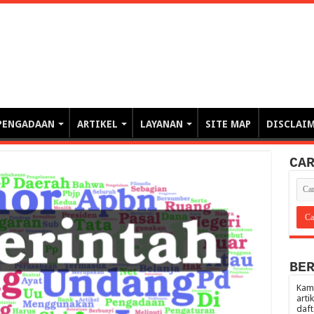
erintahan demi Memajukan Ba
gasi risiko PBJP) – blog pemerintahan, pengadaan barang/jasa pemerintah- – video – podcast
PENGADAAN
ARTIKEL
LAYANAN
SITE MAP
DISCLAI
CA
BE
Kami
arti
daft