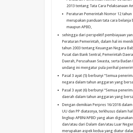
2013 tentang Tata Cara Pelaksanaan A
Peraturan Pemerintah Nomor 12 tahun
merupakan panduan tata cara belanj
maupun APBD,
sehingga dari perspektif pembiayaan ya
Peraturan Pemerintah, dalam hal ini men
tahun 2003 tentang Keuangan Negara Bab
Pusat dan Bank Sentral, Pemerintah Dae
Daerah, Perusahaan Swasta, serta Badan
undang ini mengatur pula perihal penerim
Pasal 3 ayat (5) berbunyi “Semua peneri
negara dalam tahun anggaran yang bers
Pasal 3 ayat (6) berbunyi “Semua peneri
daerah dalam tahun anggaran yang bers
Dengan demikian Perpres 16/2018 dalam m
UU dan PP diatasnya, terkhusus dalam ha
lingkup APBN/APBD yang akan digunakan
dan/atau dari Dalam dan/atau Luar Negeri
merupakan aspek kedua yang diatur dalam 