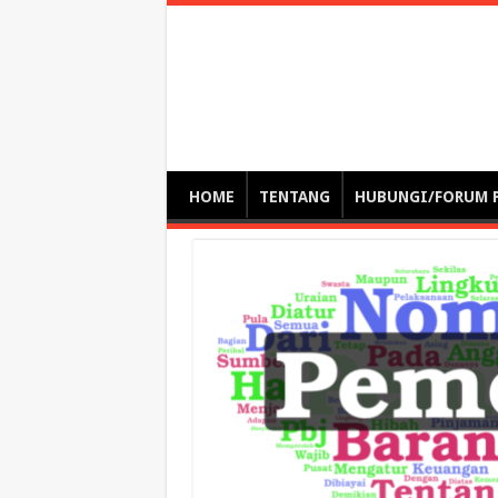
Optimalisasi Pem
by. Christian Gamas (Pemikir tata kelola, etika, dan miti
– serba serbi – suplementasi kuliah / tutorial / webinar
HOME
TENTANG
HUBUNGI/FORUM 