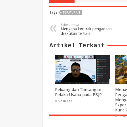
Tags
PERATURAN
Sebelumnya
Mengapa kontrak pengadaan
dilakukan tertulis
Artikel Terkait
Peluang dan Tantangan
Menav
Pelaku Usaha pada PBJP
Penga
Menga
5 hari ago
Exper
Kunci
7 hari