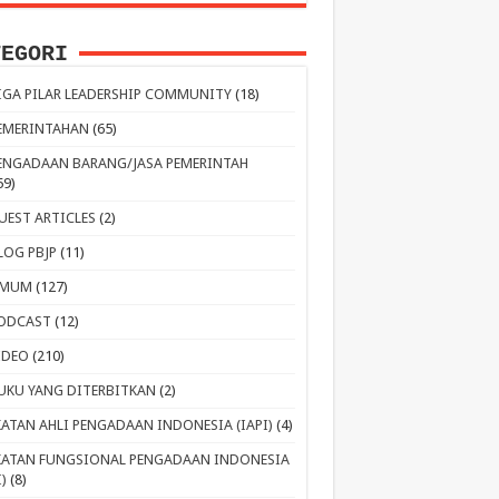
TEGORI
IGA PILAR LEADERSHIP COMMUNITY
(18)
EMERINTAHAN
(65)
ENGADAAN BARANG/JASA PEMERINTAH
59)
UEST ARTICLES
(2)
LOG PBJP
(11)
MUM
(127)
ODCAST
(12)
IDEO
(210)
UKU YANG DITERBITKAN
(2)
KATAN AHLI PENGADAAN INDONESIA (IAPI)
(4)
KATAN FUNGSIONAL PENGADAAN INDONESIA
I)
(8)