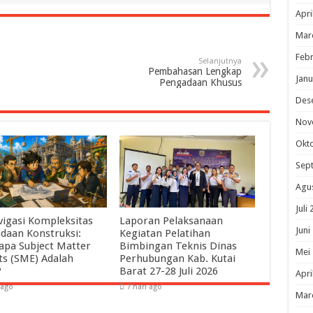
Apri
Mar
Febr
Selanjutnya
Pembahasan Lengkap
Janu
Pengadaan Khusus
Des
Nov
Okt
Sep
Agu
Juli
igasi Kompleksitas
Laporan Pelaksanaan
Juni
daan Konstruksi:
Kegiatan Pelatihan
pa Subject Matter
Bimbingan Teknis Dinas
Mei
ts (SME) Adalah
Perhubungan Kab. Kutai
?
Barat 27-28 Juli 2026
Apri
 ago
7 hari ago
Mar