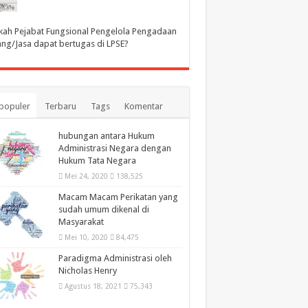
ah Pejabat Fungsional Pengelola Pengadaan
ng/Jasa dapat bertugas di LPSE?
populer
Terbaru
Tags
Komentar
hubungan antara Hukum
Administrasi Negara dengan
Hukum Tata Negara
Mei 24, 2020
138,525
Macam Macam Perikatan yang
sudah umum dikenal di
Masyarakat
Mei 10, 2020
84,475
Paradigma Administrasi oleh
Nicholas Henry
Agustus 18, 2021
75,343