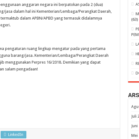
A
penggunaan anggaran negara ini berpatokan pada 2 (dua)
ng/jasa dalam hal ini Kementerian/Lembaga/Perangkat Daerah,
M
 termaktub dalam APBN/APBD yang termasuk didalamnya
(63)
egeri.
P
PEM
L
ahwa pengaturan ruang lingkup mengatur pada yang pertama
H
engguna barang/jasa. Kementerian/Lembaga/Perangkat Daerah
ib menggunakan Perpres 16/2018. Demikian yang dapat
R
 dan salam pengadaan!
D
AR
Agu
Juli
Juni
LinkedIn
Mei