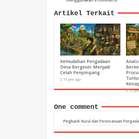
menggunakan e-commerce
Artikel Terkait
Kemudahan Pengadaan
Anato
Desa Bergeser Menjadi
Berke
Celah Penyimpang
Procu
Tuntu
13 jam ago
Kesia
13 ja
One comment
Pingback:
Kucul dan Perencanaan Pengada