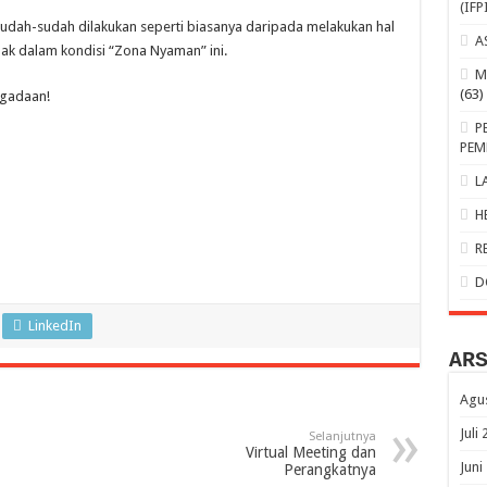
(IFP
dah-sudah dilakukan seperti biasanya daripada melakukan hal
A
bak dalam kondisi “Zona Nyaman” ini.
M
(63)
ngadaan!
P
PEM
L
H
R
D
LinkedIn
AR
Agu
Juli
Selanjutnya
Virtual Meeting dan
Juni
Perangkatnya