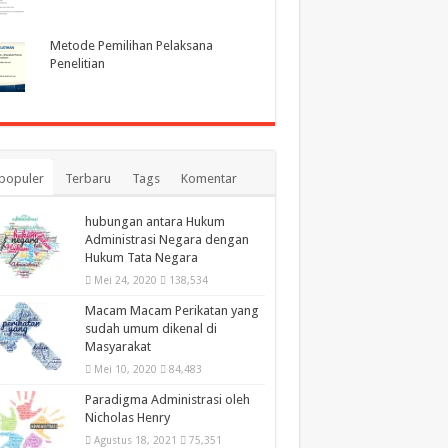
Metode Pemilihan Pelaksana
Penelitian
populer
Terbaru
Tags
Komentar
hubungan antara Hukum
Administrasi Negara dengan
Hukum Tata Negara
Mei 24, 2020
138,534
Macam Macam Perikatan yang
sudah umum dikenal di
Masyarakat
Mei 10, 2020
84,483
Paradigma Administrasi oleh
Nicholas Henry
Agustus 18, 2021
75,351