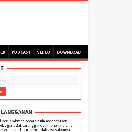
ngsa
 – catatan – senarai ringkas – tulisan singkat – pendapat
MER
PODCAST
VIDEO
DOWNLOAD
RI
RLANGGANAN
 berkomitmen secara rutin menerbitkan
kel, agar tidak tertinggal dan menerima email
ar artikel terbaru kami, tidak ada salahnya