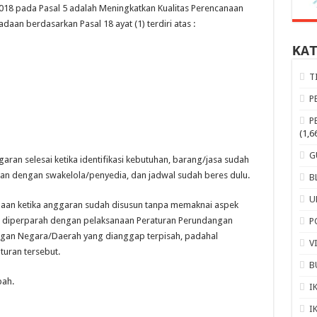
 2018 pada Pasal 5 adalah Meningkatkan Kualitas Perencanaan
aan berdasarkan Pasal 18 ayat (1) terdiri atas :
KA
T
P
P
(1,6
G
aran selesai ketika identifikasi kebutuhan, barang/jasa sudah
kan dengan swakelola/penyedia, dan jadwal sudah beres dulu.
B
U
an ketika anggaran sudah disusun tanpa memaknai aspek
ini diperparah dengan pelaksanaan Peraturan Perundangan
P
angan Negara/Daerah yang dianggap terpisah, padahal
V
turan tersebut.
B
bah.
I
I