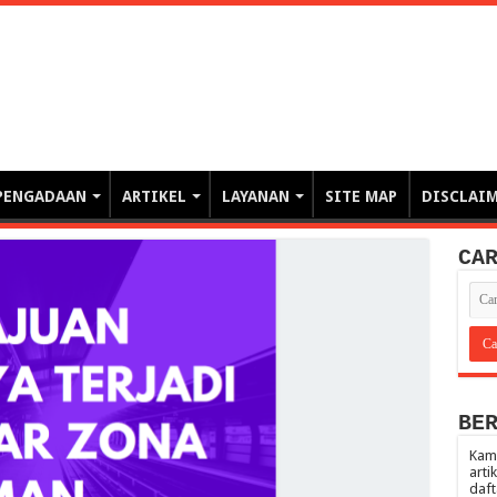
erintahan demi Memajukan Ba
gasi risiko PBJP) – blog pemerintahan, pengadaan barang/jasa pemerintah- – video – podcast
PENGADAAN
ARTIKEL
LAYANAN
SITE MAP
DISCLAI
CA
BE
Kami
arti
daft