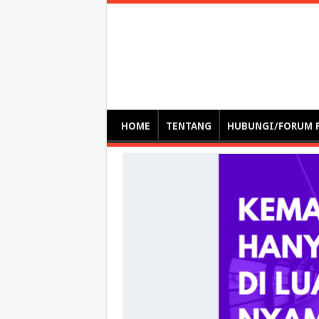
Optimalisasi Pem
by. Christian Gamas (Pemikir tata kelola, etika, dan miti
– serba serbi – suplementasi kuliah / tutorial / webinar
HOME
TENTANG
HUBUNGI/FORUM 