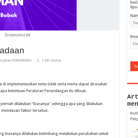
berl
tipu
Nam
Screenshot 64
Emai
adaan
/JASA PEMERINTAH
1,281 Dilihat
 di implementasikan tentu tidak serta merta dapat dirasakan
ngapa ketentuan Peraturan Perundangan itu dibuat.
Ar
me
 pernah dilakukan “biasanya” sehingga apa yang dilakukan
mendasari faktor tersebut.
Konf
Pen
g biasanya dilakukan ketimbang melakukan perubahan untuk