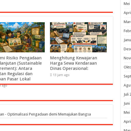
Mei
Apri
Mar
Febr
Janu
Des
mi Risiko Pengadaan
Menghitung Kewajaran
Nov
lanjutan (Sustainable
Harga Sewa Kendaraan
Okt
rement): Antara
Dinas Operasional:
tan Regulasi dan
13 jam ago
Sep
pan Pasar Lokal
Agu
m ago
Juli
Juni
Mei
an - Optimalisasi Pengadaan demi Memajukan Bangsa
Apri
Mar