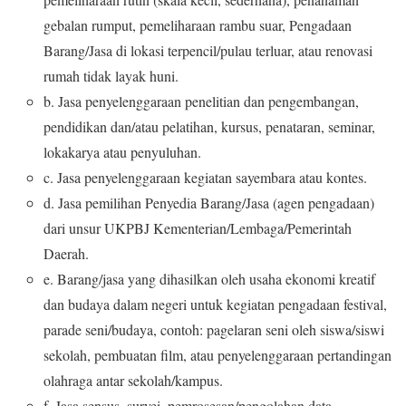
gebalan
rumput,
pemeliharaan rambu suar, Pengadaan
Barang/Jasa di lokasi
terpencil/pulau terluar, atau renovasi
rumah tidak layak huni
.
b.
Jasa p
enyelenggaraan
penelitian dan pengembangan,
pendidikan
dan/atau pelatihan, kursus, penataran, seminar,
lokakarya atau
penyuluhan
.
c.
Jasa p
enyelenggara
an kegiatan
sayembara atau kontes
.
d.
Jasa
pemilihan Penyedia Barang/Jasa (
a
gen pengadaan
)
dari
unsur
UKPBJ Kementerian/Lembaga/
Pemerintah
Daerah
.
e.
Barang/j
asa yang dihasilkan oleh usaha ekonomi kreatif
dan
budaya dalam negeri untuk kegiatan pengadaan festival,
parade
seni/budaya, contoh:
pagelaran seni oleh siswa/siswi
sekolah,
pembuatan film,
atau penyelenggaraan pertandingan
olahraga
antar sekolah/kampus
.
f.
Jasa s
ensus, survei, pemrosesan/pengolahan data,