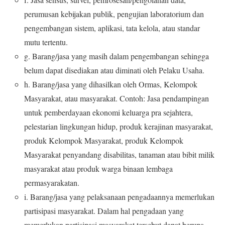
perumusan
kebijakan publik, pengujian laboratorium dan
pengembangan
sistem, aplikasi,
tata kelola, atau standar
mutu tertentu
.
g.
Barang/jasa yang masih dalam pengembangan
sehingga
belum
dapat
disediakan
atau diminati oleh Pelaku Usaha
.
h.
Barang/j
asa
yang dihasilkan oleh
Ormas
,
Kelompok
Masyarakat
,
atau
masyarakat
.
C
ontoh:
J
asa
pendampingan
untuk
pemberdayaan
ekonomi
keluarga
pra
sejahtera,
pelestarian
lingkungan
hidup,
produk
kerajinan
masyarakat,
produk
Kelompok
Masyarakat
,
produk
Kelompok
Masyarakat
penyandang disabilitas,
tanaman atau bibit milik
masyarakat
atau
produk warga
binaan lembaga
permasyarakatan
.
i.
Barang/jasa
yang
pelaksanaan
pengadaannya
memerlukan
partisipasi masyarakat
. Dalam hal pengadaan yang
memerlukan
partisipasi masyarakat tersebut
dapat
berupa