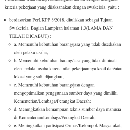
kriteria pekerjaan yang dilaksanakan dengan swakelola, yaitu :
berdasarkan PerLKPP 8/2018, dituliskan sebagai Tujuan
Swakelola, Bagian Lampiran halaman 1.3(LAMA DAN
TELAH DICABUT) :
a.
Memenuhi keb
utuhan barang/j
asa yang tidak di
sediakan
oleh
pelaku usaha
;
b.
Memenuhi
kebutuhan
barang/jasa
yang
tidak
diminati
oleh
pelaku usaha
karena
nilai
pekerjaannya
kecil
dan/atau
lokasi
yang sulit dijangkau;
c.
Memenuhi
kebutuhan
barang/jasa
dengan
m
engoptimalkan
p
enggunaan
sumber
daya
yang
dimiliki
K
ementerian
/L
embaga
/P
erangkat
D
aerah
;
d.
Meningkatkan
kemampuan
teknis
sumber
daya
manusia
di
K
ementerian
/L
embaga
/P
erangkat
D
aerah
;
e.
Meningkatkan
partisipasi
Ormas
/
Kelompok Masyarakat
;