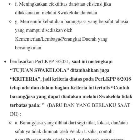
f.
Meningkatkan
efekti
fitas
dan
/atau
efisien
si
jika
dilaksanakan
melalui
Swakelola
;
dan/atau
g.
Memenuhi
kebutuhan barang/jasa yang bersifat rahasia
yang
mampu
disediakan
oleh
Kementerian/Lembaga/Perangkat
Daerah
yang
bersangkutan
.
saat ini melengkapi
berdasarkan PerLKPP 3/2021,
“TUJUAN SWAKELOLA” ditambahkan juga
“KRITERIA”, jadi kriteria diatas pada PerLKPP 8/2018
tetap ada dan dalam bagian Kriteria ini tertulis “
Contoh
barang/j
asa
yang dapat di
adakan melalui
Swakelola
tidak
t
erbatas
pada
:
”
(BARU DAN YANG BERLAKU SAAT
INI) :
a.
Barang/
j
asa yang dilihat dari segi
nilai, lokasi, dan/atau
sifatnya
tidak diminati oleh
Pelaku Usaha
, contoh:
pemeliharaan rutin
(skala
kecil,
sederhana),
penanaman