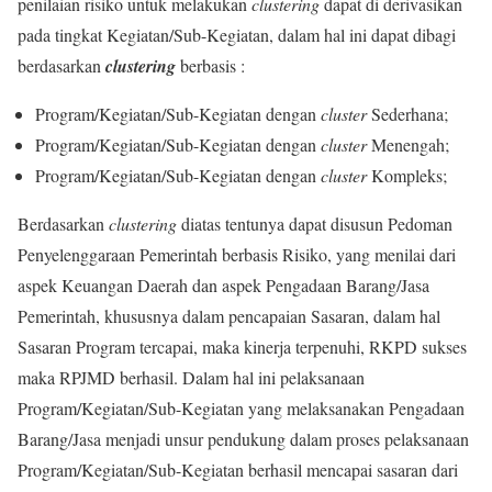
penilaian risiko untuk melakukan
clustering
dapat di derivasikan
pada tingkat Kegiatan/Sub-Kegiatan, dalam hal ini dapat dibagi
berdasarkan
clustering
berbasis :
Program/Kegiatan/Sub-Kegiatan dengan
cluster
Sederhana;
Program/Kegiatan/Sub-Kegiatan dengan
cluster
Menengah;
Program/Kegiatan/Sub-Kegiatan dengan
cluster
Kompleks;
Berdasarkan
clustering
diatas tentunya dapat disusun Pedoman
Penyelenggaraan Pemerintah berbasis Risiko, yang menilai dari
aspek Keuangan Daerah dan aspek Pengadaan Barang/Jasa
Pemerintah, khususnya dalam pencapaian Sasaran, dalam hal
Sasaran Program tercapai, maka kinerja terpenuhi, RKPD sukses
maka RPJMD berhasil. Dalam hal ini pelaksanaan
Program/Kegiatan/Sub-Kegiatan yang melaksanakan Pengadaan
Barang/Jasa menjadi unsur pendukung dalam proses pelaksanaan
Program/Kegiatan/Sub-Kegiatan berhasil mencapai sasaran dari