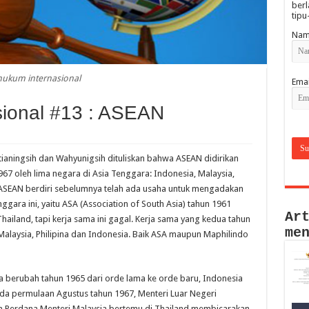
berl
tipu
Nam
hukum internasional
Emai
sional #13 : ASEAN
tianingsih dan Wahyunigsih dituliskan bahwa ASEAN didirikan
67 oleh lima negara di Asia Tenggara: Indonesia, Malaysia,
m ASEAN berdiri sebelumnya telah ada usaha untuk mengadakan
gara ini, yaitu ASA (Association of South Asia) tahun 1961
Ar
hailand, tapi kerja sama ini gagal. Kerja sama yang kedua tahun
me
: Malaysia, Philipina dan Indonesia. Baik ASA maupun Maphilindo
sia berubah tahun 1965 dari orde lama ke orde baru, Indonesia
da permulaan Agustus tahun 1967, Menteri Luar Negeri
dan Perdana Menteri Malaysia bertemu di Thailand membicarakan