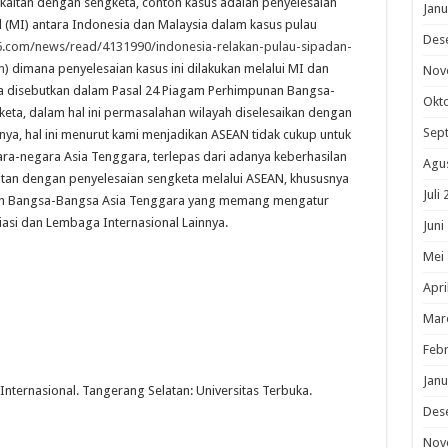
erkaitan dengan sengketa, contoh kasus adalah penyelesaian
Janu
 (MI) antara Indonesia dan Malaysia dalam kasus pulau
Des
6.com/news/read/4131990/indonesia-relakan-pulau-sipadan-
m
) dimana penyelesaian kasus ini dilakukan melalui MI dan
Nov
a disebutkan dalam Pasal 24 Piagam Perhimpunan Bangsa-
Okt
eta, dalam hal ini permasalahan wilayah diselesaikan dengan
Sep
ya, hal ini menurut kami menjadikan ASEAN tidak cukup untuk
a-negara Asia Tenggara, terlepas dari adanya keberhasilan
Agu
kitan dengan penyelesaian sengketa melalui ASEAN, khususnya
Juli
unan Bangsa-Bangsa Asia Tenggara yang memang mengatur
si dan Lembaga Internasional Lainnya.
Juni
Mei
Apri
Mar
Febr
Janu
Internasional. Tangerang Selatan: Universitas Terbuka.
Des
Nov