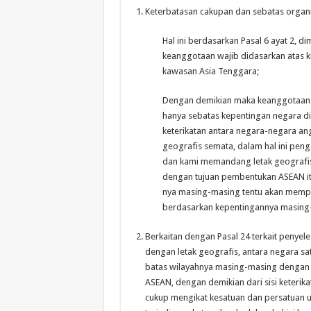
Keterbatasan cakupan dan sebatas organis
Hal ini berdasarkan Pasal 6 ayat 2, d
keanggotaan wajib didasarkan atas kri
kawasan Asia Tenggara;
Dengan demikian maka keanggotaan 
hanya sebatas kepentingan negara di 
keterikatan antara negara-negara a
geografis semata, dalam hal ini pe
dan kami memandang letak geografis 
dengan tujuan pembentukan ASEAN i
nya masing-masing tentu akan mempr
berdasarkan kepentingannya masing
Berkaitan dengan Pasal 24 terkait penyel
dengan letak geografis, antara negara s
batas wilayahnya masing-masing dengan k
ASEAN, dengan demikian dari sisi keterik
cukup mengikat kesatuan dan persatuan un