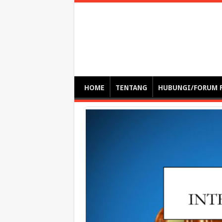
Optimalisasi Pem
by. Christian Gamas (Pemikir tata kelola, etika, dan miti
– serba serbi – suplementasi kuliah / tutorial / webinar
HOME
TENTANG
HUBUNGI/FORUM 