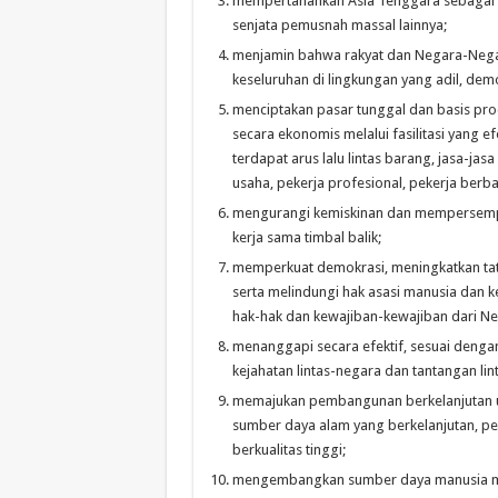
mempertahankan Asia Tenggara sebagai K
senjata pemusnah massal lainnya;
menjamin bahwa rakyat dan Negara-Nega
keseluruhan di lingkungan yang adil, dem
menciptakan pasar tunggal dan basis prod
secara ekonomis melalui fasilitasi yang e
terdapat arus lalu lintas barang, jasa-jas
usaha, pekerja profesional, pekerja berb
mengurangi kemiskinan dan mempersempi
kerja sama timbal balik;
memperkuat demokrasi, meningkatkan tat
serta melindungi hak asasi manusia da
hak-hak dan kewajiban-kewajiban dari 
menanggapi secara efektif, sesuai denga
kejahatan lintas-negara dan tantangan lin
memajukan pembangunan berkelanjutan un
sumber daya alam yang berkelanjutan, pe
berkualitas tinggi;
mengembangkan sumber daya manusia mela