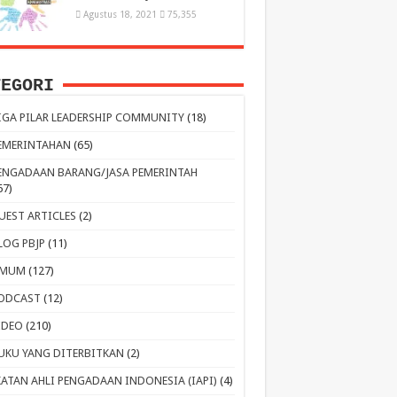
Agustus 18, 2021
75,355
TEGORI
IGA PILAR LEADERSHIP COMMUNITY
(18)
EMERINTAHAN
(65)
ENGADAAN BARANG/JASA PEMERINTAH
67)
UEST ARTICLES
(2)
LOG PBJP
(11)
MUM
(127)
ODCAST
(12)
IDEO
(210)
UKU YANG DITERBITKAN
(2)
KATAN AHLI PENGADAAN INDONESIA (IAPI)
(4)