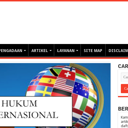
erintahan demi Memajukan Ba
gasi risiko PBJP) – blog pemerintahan, pengadaan barang/jasa pemerintah- – video – podcast
PENGADAAN
ARTIKEL
LAYANAN
SITE MAP
DISCLAI
CA
BE
Kami
arti
daft