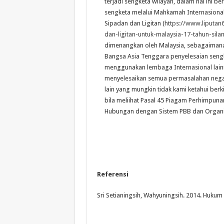
terjadi sengketa wilayah, dalam hal ini b
sengketa melalui Mahkamah Internasional
Sipadan dan Ligitan (
https://www.liputan
dan-ligitan-untuk-malaysia-17-tahun-sila
dimenangkan oleh Malaysia, sebagaiman
Bangsa Asia Tenggara penyelesaian sengk
menggunakan lembaga Internasional lainn
menyelesaikan semua permasalahan negar
lain yang mungkin tidak kami ketahui ber
bila meliihat Pasal 45 Piagam Perhimp
Hubungan dengan Sistem PBB dan Organia
Referensi
Sri Setianingsih, Wahyuningsih. 2014. Hukum 