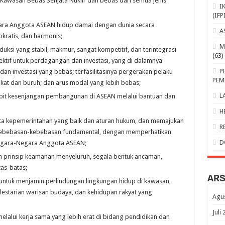
awasan Bebas Senjata Nuklir dan bebas dari semua jenis
I
(IFP
ra Anggota ASEAN hidup damai dengan dunia secara
A
okratis, dan harmonis;
M
uksi yang stabil, makmur, sangat kompetitif, dan terintegrasi
(63)
fektif untuk perdagangan dan investasi, yang di dalamnya
P
a dan investasi yang bebas; terfasilitasinya pergerakan pelaku
PEM
akat dan buruh; dan arus modal yang lebih bebas;
L
t kesenjangan pembangunan di ASEAN melalui bantuan dan
H
a kepemerintahan yang baik dan aturan hukum, dan memajukan
R
n kebebasan-kebebasan fundamental, dengan memperhatikan
D
Negara-Negara Anggota ASEAN;
n prinsip keamanan menyeluruh, segala bentuk ancaman,
tas-batas;
AR
tuk menjamin perlindungan lingkungan hidup di kawasan,
lestarian warisan budaya, dan kehidupan rakyat yang
Agu
Juli
lui kerja sama yang lebih erat di bidang pendidikan dan