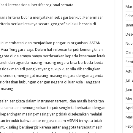
asi Internasional bersifat regional semata
Mar
Febr
imana kriteria butir a menyatakan sebagai berikut : Penerimaan
teria berikut letaknya secara geografis diakui berada di
Janu
Des
ini membatasi dan menjadikan pengaruh organisasi ASEAN
Nov
Asia Tenggara saja. Dalam hal ini besar terjadi kemungkinan
Okt
nggota di dalamnya hanya berdasarkan kepada kesamaan letak
Sep
ngaruh dan agenda masing-masing negara bisa berbeda-beda
tidak menjadi pengikat yang cukup kuat bila dibandingkan
Agu
tu sendiri, mengingat masing-masing negara dengan agenda
Juli
ioritaskan hubungan dengan negara di luar Asia Tenggara
-masing.
Juni
Mei
esaian sengketa dalam instrumen tertentu dan masih berkaitan
atu sama lain memungkinkan terjadi sengketa berkaitan dengan
Apri
epentingan masing-masing yang tidak diselesaikan melalui
Mar
atan terbukti bahwa antar negara dalam ASEAN ternyata tidak
Febr
tuk saling bersinergis karena antar anggota tersebut masih