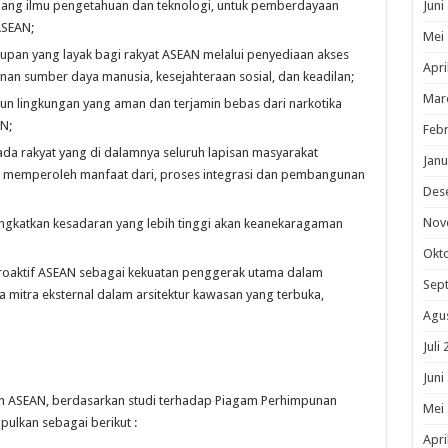
idang ilmu pengetahuan dan teknologi, untuk pemberdayaan
Juni
ASEAN;
Mei
pan yang layak bagi rakyat ASEAN melalui penyediaan akses
Apri
n sumber daya manusia, kesejahteraan sosial, dan keadilan;
Mar
 lingkungan yang aman dan terjamin bebas dari narkotika
N;
Febr
a rakyat yang di dalamnya seluruh lapisan masyarakat
Janu
an memperoleh manfaat dari, proses integrasi dan pembangunan
Des
Nov
gkatkan kesadaran yang lebih tinggi akan keanekaragaman
Okt
roaktif ASEAN sebagai kekuatan penggerak utama dalam
Sep
mitra eksternal dalam arsitektur kawasan yang terbuka,
Agu
Juli
Juni
n ASEAN, berdasarkan studi terhadap Piagam Perhimpunan
Mei
lkan sebagai berikut :
Apri