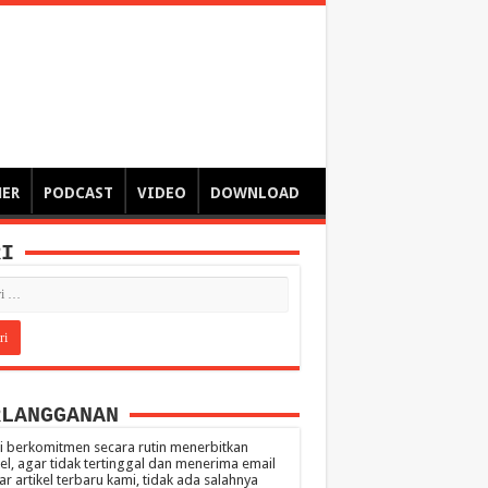
ngsa
 – catatan – senarai ringkas – tulisan singkat – pendapat
MER
PODCAST
VIDEO
DOWNLOAD
RI
RLANGGANAN
 berkomitmen secara rutin menerbitkan
kel, agar tidak tertinggal dan menerima email
ar artikel terbaru kami, tidak ada salahnya