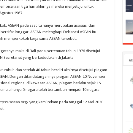
embicaraan tiga hari akhirnya mereka menyetujui untuk
Agustus 1967.
gkok. ASEAN pada saat itu hanya merupakan asosiasi dari
bersifat longgar. ASEAN melengkapi Deklarasi ASEAN itu
bih memperkokoh kerja sama ASEAN tersebut.
ggotanya maka di Bali pada pertemuan tahun 1976 disetujui
N Secretariat yang berkedudukan di Jakarta
Ter
s tumbuh dan setelah 40 tahun berdiri akhirnya disetujui piagam
SEAN. Dengan ditandatanganinya piagam ASEAN 20 November
asional regional di kawasan ASEAN, piagam berlaku sejak 15
mula hanya 5 negara telah bertambah menjadi 10 negara.
ttps://asean.org/
yang kami rekam pada tanggal 12 Mei 2020
t :