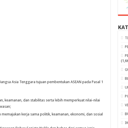
KA
T
P
P
(1,6
G
B
angsa Asia Tenggara tujuan pembentukan ASEAN pada Pasal 1
U
P
keamanan, dan stabilitas serta lebih memperkuat nilai-nilai
V
awasan;
B
memajukan kerja sama politik, keamanan, ekonomi, dan sosial
I