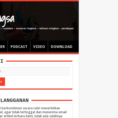
ngsa
 – catatan – senarai ringkas – tulisan singkat – pendapat
MER
PODCAST
VIDEO
DOWNLOAD
RI
RLANGGANAN
 berkomitmen secara rutin menerbitkan
kel, agar tidak tertinggal dan menerima email
ar artikel terbaru kami, tidak ada salahnya