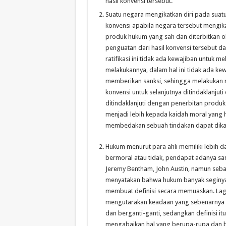
hasil konvensi tersebut.
Suatu negara mengikatkan diri pada suatu 
konvensi apabila negara tersebut mengik
produk hukum yang sah dan diterbitkan 
penguatan dari hasil konvensi tersebut da
ratifikasi ini tidak ada kewajiban untuk m
melakukannya, dalam hal ini tidak ada k
memberikan sanksi, sehingga melakukan rati
konvensi untuk selanjutnya ditindaklanju
ditindaklanjuti dengan penerbitan prod
menjadi lebih kepada kaidah moral yang 
membedakan sebuah tindakan dapat dikat
Hukum menurut para ahli memiliki lebih d
bermoral atau tidak, pendapat adanya sanks
Jeremy Bentham, John Austin, namun seb
menyatakan bahwa hukum banyak seginya 
membuat definisi secara memuaskan. Lagi
mengutarakan keadaan yang sebenarnya d
dan berganti-ganti, sedangkan definisi i
mengabaikan hal yang berupa-rupa dan b