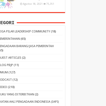
Agustus 18, 2021
75,351
TEGORI
TIGA PILAR LEADERSHIP COMMUNITY
(18)
PEMERINTAHAN
(65)
PENGADAAN BARANG/JASA PEMERINTAH
65)
GUEST ARTICLES
(2)
BLOG PBJP
(11)
UMUM
(127)
PODCAST
(12)
VIDEO
(210)
BUKU YANG DITERBITKAN
(2)
IKATAN AHLI PENGADAAN INDONESIA (IAPI)