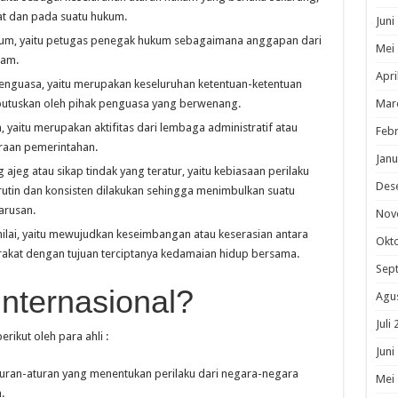
pat dan pada suatu hukum.
Juni
kum, yaitu petugas penegak hukum sebagaimana anggapan dari
Mei
wam.
Apri
enguasa, yaitu merupakan keseluruhan ketentuan-ketentuan
iputuskan oleh pihak penguasa yang berwenang.
Mar
yaitu merupakan aktifitas dari lembaga administratif atau
Febr
raan pemerintahan.
Janu
ajeg atau sikap tindak yang teratur, yaitu kebiasaan perilaku
Des
 rutin dan konsisten dilakukan sehingga menimbulkan suatu
arusan.
Nov
-nilai, yaitu mewujudkan keseimbangan atau keserasian antara
Okt
arakat dengan tujuan terciptanya kedamaian hidup bersama.
Sep
nternasional?
Agu
Juli
rikut oleh para ahli :
Juni
turan-aturan yang menentukan perilaku dari negara-negara
Mei
.