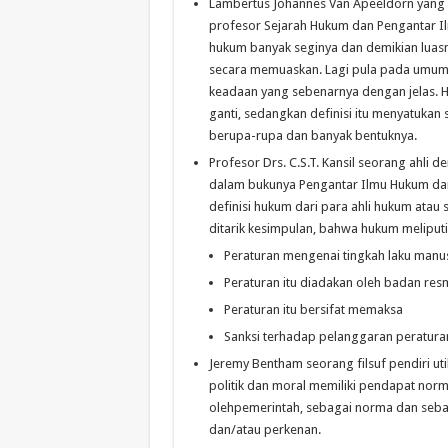
Lambertus Johannes Van Apeeldorn yang 
profesor Sejarah Hukum dan Pengantar 
hukum banyak seginya dan demikian luasn
secara memuaskan. Lagi pula pada umumn
keadaan yang sebenarnya dengan jelas. H
ganti, sedangkan definisi itu menyatukan
berupa-rupa dan banyak bentuknya.
Profesor Drs. C.S.T. Kansil seorang ahli
dalam bukunya Pengantar Ilmu Hukum da
definisi hukum dari para ahli hukum atau s
ditarik kesimpulan, bahwa hukum meliputi 
Peraturan mengenai tingkah laku manu
Peraturan itu diadakan oleh badan res
Peraturan itu bersifat memaksa
Sanksi terhadap pelanggaran peraturan
Jeremy Bentham seorang filsuf pendiri ut
politik dan moral memiliki pendapat nor
olehpemerintah, sebagai norma dan sebag
dan/atau perkenan.