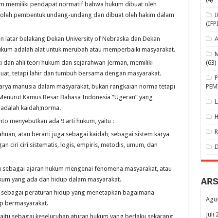
kum memiliki pendapat normatif bahwa hukum dibuat oleh
at oleh pembentuk undang-undang dan dibuat oleh hakim dalam
(IFP
 latar belakang Dekan University of Nebraska dan Dekan
ukum adalah alat untuk merubah atau memperbaiki masyarakat.
ti dan ahli teori hukum dan sejarahwan Jerman, memiliki
(63)
at, tetapi lahir dan tumbuh bersama dengan masyarakat.
rya manusia dalam masyarakat, bukan rangkaian norma tetapi
PEM
 Menurut Kamus Besar Bahasa Indonesia “Ugeran” yang
 adalah kaidah;norma.
to menyebutkan ada 9 arti hukum, yaitu :
uan, atau berarti juga sebagai kaidah, sebagai sistem karya
 ciri ciri sistematis, logis, empiris, metodis, umum, dan
itu sebagai ajaran hukum mengenai fenomena masyarakat, atau
hukum yang ada dan hidup dalam masyarakat.
AR
tu sebagai peraturan hidup yang menetapkan bagaimana
Agu
up bermasyarakat.
Juli
aitu sebagai keseluruhan aturan hukum yang berlaku sekarang,