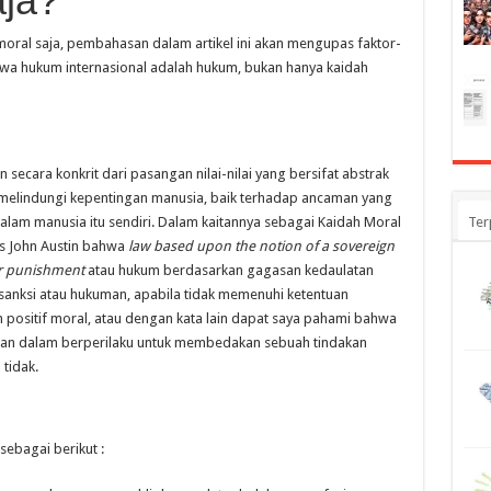
aja?
oral saja, pembahasan dalam artikel ini akan mengupas faktor-
wa hukum internasional adalah hukum, bukan hanya kaidah
secara konkrit dari pasangan nilai-nilai yang bersifat abstrak
k melindungi kepentingan manusia, baik terhadap ancaman yang
alam manusia itu sendiri. Dalam kaitannya sebagai Kaidah Moral
Ter
is John Austin bahwa
law based upon the notion of a sovereign
or punishment
atau hukum berdasarkan gagasan kedaulatan
sanksi atau hukuman, apabila tidak memenuhi ketentuan
h positif moral, atau dengan kata lain dapat saya pahami bahwa
man dalam berperilaku untuk membedakan sebuah tindakan
tidak.
sebagai berikut :