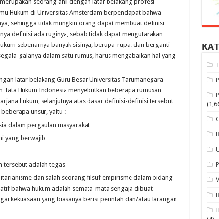
merupakan seorang ahli dengan latar belakang profesi
Ilmu Hukum di Universitas Amsterdam berpendapat bahwa
ya, sehingga tidak mungkin orang dapat membuat definisi
ya definisi ada ruginya, sebab tidak dapat mengutarakan
ukum sebenarnya banyak sisinya, berupa-rupa, dan berganti-
KA
 segala-galanya dalam satu rumus, harus mengabaikan hal yang
 dengan latar belakang Guru Besar Universitas Tarumanegara
n Tata Hukum Indonesia menyebutkan beberapa rumusan
arjana hukum, selanjutnya atas dasar definisi-definisi tersebut
(1,6
beberapa unsur, yaitu :
sia dalam pergaulan masyarakat
mi yang berwajib
 tersebut adalah tegas.
ilitarianisme dan salah seorang filsuf empirisme dalam bidang
matif bahwa hukum adalah semata-mata sengaja dibuat
ai kekuasaan yang biasanya berisi perintah dan/atau larangan
(4)