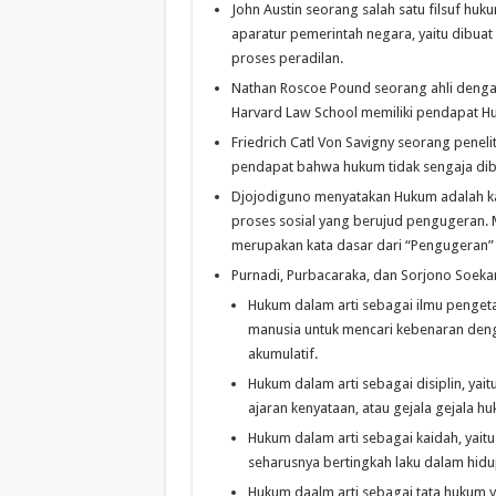
John Austin seorang salah satu filsuf hu
aparatur pemerintah negara, yaitu dibu
proses peradilan.
Nathan Roscoe Pound seorang ahli dengan
Harvard Law School memiliki pendapat H
Friedrich Catl Von Savigny seorang peneli
pendapat bahwa hukum tidak sengaja dibu
Djojodiguno menyatakan Hukum adalah ka
proses sosial yang berujud pengugeran.
merupakan kata dasar dari “Pengugeran”
Purnadi, Purbacaraka, dan Sorjono Soekan
Hukum dalam arti sebagai ilmu pengetah
manusia untuk mencari kebenaran dengan
akumulatif.
Hukum dalam arti sebagai disiplin, ya
ajaran kenyataan, atau gejala gejala 
Hukum dalam arti sebagai kaidah, yai
seharusnya bertingkah laku dalam hid
Hukum daalm arti sebagai tata hukum y