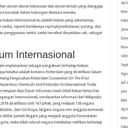
Apri
an aturan-aturan kebiasaan dan aturan tertulis yang dianggap
Mar
ara beradab dalam hubungan diantara mereka.
a hukum internasional itu adalah hukum yang sebenarnya,
Febr
sanksi, seperti berlakunya reprisal/pembalasan, perang, dan
Janu
penggunaan sanksi-sanksi tersebut dinyatakan sah, sebagai
Des
Nov
m Internasional
Okt
Sep
dalam implementasi sebagai pengakuan terhadap hukum
aya ketahui adalah konvensi Rotterdam yang diratifikasi dalam
Agu
tang Pengesahan Rotterdam Convention On The Prior
Juli
Hazardous Chemicals And Pesticides In International Trade
rsetujuan Atas Dasar Informasi Awal Untuk Bahan Kimia Dan
Juni
agangan Internasional), berdasarkan informasi dari Wikipedia
Mei
018 diratifikasi oleh 161 pihak, yang meliputi 158 negara
Apri
lestina , dan Uni Eropa, Negara-negara non-anggota termasuk
an daftar Jumlah Negara yang menjadi anggota Perserikatan
Mar
ta, maka tidak seluruh negara melakukan ratifikasi terhadap
Febr