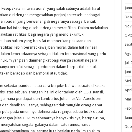
Janu
kesepakatan internasional, yang salah satunya adalah hasil
atkan diri dengan mengesahkan perjanjian tersebut sebagai
Des
oleh badan yang berwenang di negaranya sebagai bentuk
Nov
lam hal ini sering disebut dengan meratifikasi. Dalam melakukan
elakukan ratifikasi bagi negara yang menolak untuk
Okt
ewajiban hukum yang bersifat memberikan paksaan dan
Sep
fikasi lebih bersifat kewajiban moral, dalam hal ini hasil
Agu
ti dalam keberadaannya sebagai Hukum Internasional yang perlu
uk hukum yang sah danmengikat bagi warga sebuah negara
Juli
hanya bersifat sebagai pedoman dalam berperilaku untuk
Juni
akan beradab dan bermoral atau tidak.
Mei
ari sekedar panduan atau cara berpikir bahwa sesuatu dikatakan
Apri
i atas sebuah larangan, hal ini dilontarkan oleh C.S.T. Kansil,
agaimana pendapat dari Lambertus Johannes Van Apeeldorn
Mar
dan demikian luasnya, sehingga tidak mungkin orang dapat
Febr
 pula pada umumnya definisi ada ruginya, sebab tidak dapat
Janu
engan jelas. Hukum sebenarnya banyak sisinya, berupa-rupa,
tu menyatukan segala-galanya dalam satu rumus, harus
Des
anyak bentuknya, hal serupa juga berlaku pada ilmu hukum