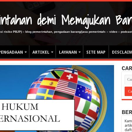
erintahan demi Memajukan Ba
gasi risiko PBJP) – blog pemerintahan, pengadaan barang/jasa pemerintah- – video – podcast
PENGADAAN
ARTIKEL
LAYANAN
SITE MAP
DISCLAI
CA
BE
Kami
arti
daft