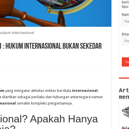
berl
tipu
Nam
hukum internasional
Emai
1 : Hukum Internasional bukan sekedar
Ar
um
yang mengatur aktivitas entitas berskala
internasional
.
me
 diartikan sebagai perilaku dan hubungan antarnegara namun
nasional
semakin kompleks pengertiannya.
ional? Apakah Hanya