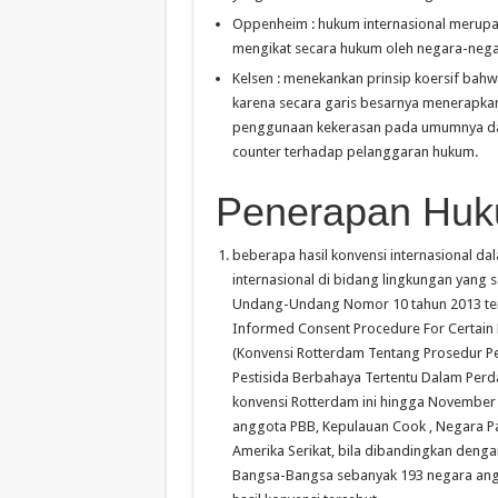
Oppenheim : hukum internasional merupak
mengikat secara hukum oleh negara-neg
Kelsen : menekankan prinsip koersif bahw
karena secara garis besarnya menerapkan 
penggunaan kekerasan pada umumnya dan 
counter terhadap pelanggaran hukum.
Penerapan Huku
beberapa hasil konvensi internasional 
internasional di bidang lingkungan yang s
Undang-Undang Nomor 10 tahun 2013 ten
Informed Consent Procedure For Certain 
(Konvensi Rotterdam Tentang Prosedur Pe
Pestisida Berbahaya Tertentu Dalam Perd
konvensi Rotterdam ini hingga November 2
anggota PBB, Kepulauan Cook , Negara Pa
Amerika Serikat, bila dibandingkan deng
Bangsa-Bangsa sebanyak 193 negara anggo