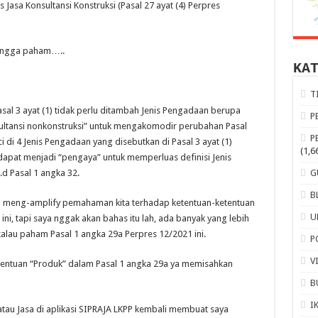
 Jasa Konsultansi Konstruksi (Pasal 27 ayat (4) Perpres
? ngga paham…..
KA
T
asal 3 ayat (1) tidak perlu ditambah Jenis Pengadaan berupa
P
nsultansi nonkonstruksi” untuk mengakomodir perubahan Pasal
P
i di 4 Jenis Pengadaan yang disebutkan di Pasal 3 ayat (1)
(1,6
dapat menjadi “pengaya” untuk memperluas definisi Jenis
.d Pasal 1 angka 32.
G
B
sa meng-amplify pemahaman kita terhadap ketentuan-ketentuan
U
 ini, tapi saya nggak akan bahas itu lah, ada banyak yang lebih
alau paham Pasal 1 angka 29a Perpres 12/2021 ini.
P
V
entuan “Produk” dalam Pasal 1 angka 29a ya memisahkan
B
I
u Jasa di aplikasi SIPRAJA LKPP kembali membuat saya