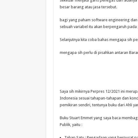
sekedar menjadi garis penegas dari adanya 2
besar barang atau jasa tersebut.
bagi yang paham software engineering dan
sebuah variabel itu akan berpengaruh pada
Selanjutnya kita coba bahas mengapa sih pe
mengapa sih perlu di pisahkan antaran Bara
Saya sih mikirnya Perpres 12/2021 ini mer
Indonesia sesuai tahapan-tahapan dan kondi
pemikiran sendiri, tentunya buku dari Ahli ya
Buku Stuart Emmet yang saya baca membag
Publik, yaitu :
Tahap Satu : Pengadaan yang berpusat p