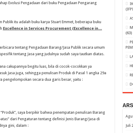
tahap Evolusi Pengadaan dari buku Pengadaan Pengarang
I
(IFP
A
n Publik itu adalah buku karya Stuart Emmet, beberapa buku
M
ah
Excellence in Services Procurement (Excellence in…
(63)
P
berbicara tentang Pengadaan Barang/Jasa Publik secara umum
PEM
pesifik tentang Jasa yang judulnya sudah saya tautkan diatas.
L
H
sana cakupannya begitu luas, bila di cocok-cocokkan ya
asuk Jasa juga, sehingga penulisan Produk di Pasal 1 angka 29a
R
 pengelompokan secara dua garis besar, yaitu :
D
AR
is “Produk”, saya berpikir bahwa penempatan penulisan Barang
Agu
atas” dari Pengaturan tentang definisi Jenis Barang/Jasa di
ya gini, dalam :
Juli