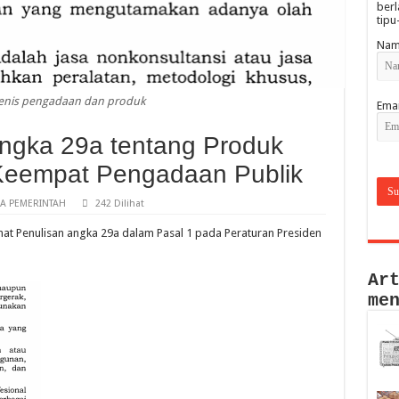
berl
tipu
Nam
 jenis pengadaan dan produk
Emai
angka 29a tentang Produk
 Keempat Pengadaan Publik
A PEMERINTAH
242 Dilihat
lihat Penulisan angka 29a dalam Pasal 1 pada Peraturan Presiden
Ar
me