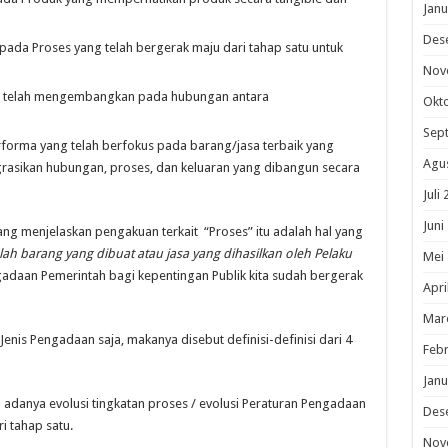
Janu
Des
ada Proses yang telah bergerak maju dari tahap satu untuk
Nov
ng telah mengembangkan pada hubungan antara
Okt
Sep
forma yang telah berfokus pada barang/jasa terbaik yang
Agu
egrasikan hubungan, proses, dan keluaran yang dibangun secara
Juli
Juni
g menjelaskan pengakuan terkait “Proses” itu adalah hal yang
ah barang yang dibuat atau jasa yang dihasilkan oleh Pelaku
Mei
ngadaan Pemerintah bagi kepentingan Publik kita sudah bergerak
Apri
Mar
enis Pengadaan saja, makanya disebut definisi-definisi dari 4
Febr
Janu
adanya evolusi tingkatan proses / evolusi Peraturan Pengadaan
Des
ri tahap satu.
Nov