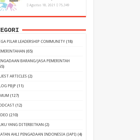
Agustus 18, 2021
75,349
TEGORI
IGA PILAR LEADERSHIP COMMUNITY
(18)
EMERINTAHAN
(65)
ENGADAAN BARANG/JASA PEMERINTAH
65)
UEST ARTICLES
(2)
LOG PBJP
(11)
MUM
(127)
ODCAST
(12)
IDEO
(210)
UKU YANG DITERBITKAN
(2)
KATAN AHLI PENGADAAN INDONESIA (IAPI)
(4)