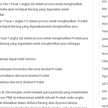
Juni
ka 29a + Pasal 1 angka 30) dalam proses untuk menghasilkan
Mei
 Usaha akan terdapat Barang yang digunakan untuk
duk
Apri
9a + Pasal 1 angka 31) dalam proses untuk menghasilkan Produk
Mar
 terdapat Barang yang digunakanuntuk menghasilkan Jasa
Febr
 Pasal 1 angka 32) dalam proses untuk menghasilkan Produk Jasa
Janu
 Barang yang digunakan untuk menghasilkan Jasa sehingga
Des
Nov
nnya dapat hadir karena :
Okt
Sep
ekerjaan Konstruksi dan turut disebut Produk
onsultansi dan turut disebut Produk
Agu
Lainnya dan turut disebut Produk
Juli
Juni
an di 29a mungkin untuk menjadi garis pemisah yang menjelaskan
roses PBJP itu keluarannya adalah sebuah Produk, maka angka
Mei
k diletakkan diatas definisi Barang atau di posisi lainnya
Apri