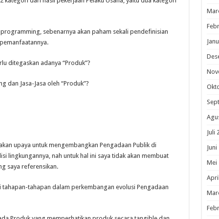
 kategori dari hasil pekerjaan Pelaku Usaha, yaitu dua kategori
Mar
Febr
 programming, sebenarnya akan paham sekali pendefinisian
Janu
 pemanfaatannya.
Des
rlu ditegaskan adanya “Produk”?
Nov
ng dan Jasa-Jasa oleh “Produk”?
Okt
Sep
Agu
Juli
upakan upaya untuk mengembangkan Pengadaan Publik di
Juni
si lingkungannya, nah untuk hal ini saya tidak akan membuat
Mei
ng saya referensikan.
Apri
i tahapan-tahapan dalam perkembangan evolusi Pengadaan
Mar
Febr
ada Produk yang memperhatikan produk secara tangible dan