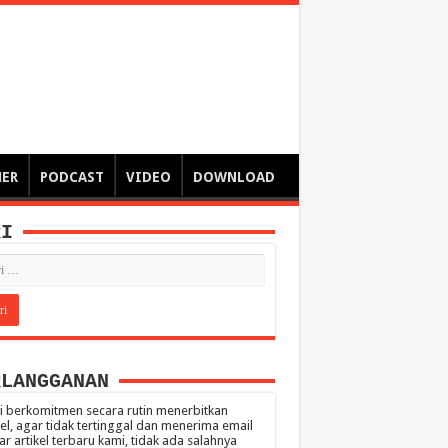
ngsa
 – catatan – senarai ringkas – tulisan singkat – pendapat
MER
PODCAST
VIDEO
DOWNLOAD
RI
RLANGGANAN
 berkomitmen secara rutin menerbitkan
kel, agar tidak tertinggal dan menerima email
ar artikel terbaru kami, tidak ada salahnya