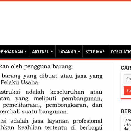
erintahan demi Memajukan Ba
gasi risiko PBJP) – blog pemerintahan, pengadaan barang/jasa pemerintah- – video – podcast
PENGADAAN
ARTIKEL
LAYANAN
SITE MAP
DISCLAI
CA
BE
Kami
arti
daft