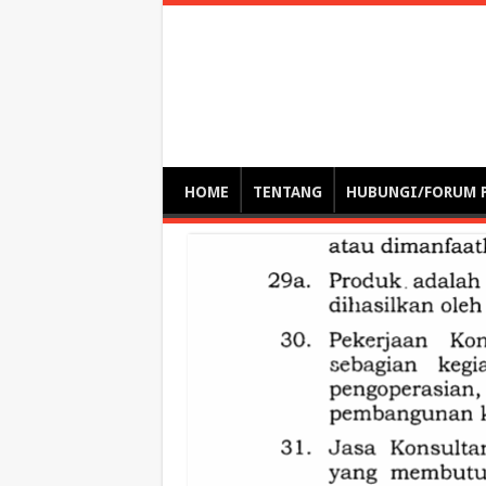
Optimalisasi Pem
by. Christian Gamas (Pemikir tata kelola, etika, dan miti
– serba serbi – suplementasi kuliah / tutorial / webinar
HOME
TENTANG
HUBUNGI/FORUM 