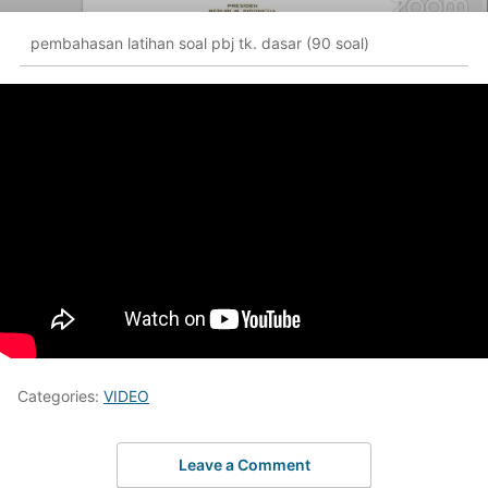
pembahasan latihan soal pbj tk. dasar (90 soal)
Categories:
VIDEO
Leave a Comment