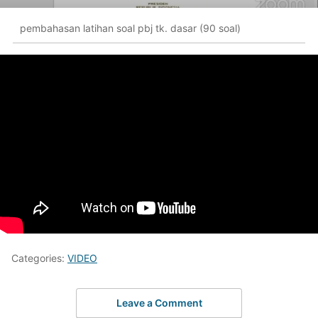
pembahasan latihan soal pbj tk. dasar (90 soal)
Categories:
VIDEO
Leave a Comment