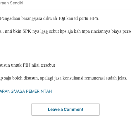
raan Sendiri
Pengadaan barang/jasa dibwah 10jt kan td perlu HPS.
 , nnti bkin SPK nya lgsg sebut hps aja kah tnpa rinciannya biaya per
usun untuk PBJ nilai tersebut
ap saja boleh disusun, apalagi jasa konsultansi remunerasi sudah jelas.
ARANG/JASA PEMERINTAH
Leave a Comment