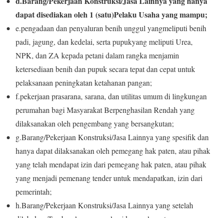
d.
Barang/Pekerjaan Konstruksi/Jasa Lainnya yang hanya
dapat disediakan oleh 1 (satu)Pelaku Usaha
yang mampu;
e.
pengadaan dan pen
y
aluran benih unggul yang
melipu
ti
benih
padi, jagung, dan kedelai, serta pupuk
yang meliputi
Urea,
NPK, dan ZA kepada petani dalam rangka menjamin
ketersediaan benih dan pupuk secara tepat dan cepat
untuk
pelaksanaan peningkatan
ketahanan pangan;
f.
pekerjaan prasarana, sarana, dan utilita
s umum di
lingkungan
perumahan bagi Masyarakat Berpenghasilan
Rendah yang
dilaksanakan oleh pengembang yang bersangkutan;
g.Barang/Pekerjaan Konstruksi/Jasa Lainnya yang spesifik dan
hanya dapat dilaksanakan oleh pemegang hak paten, atau pihak
yang telah mendapat izin dari pemegang hak paten, atau pihak
yang menjadi pemenang tender untuk mendapatkan, izin dari
pemerintah;
h.Barang/Pekerjaan Konstruksi/Jasa Lainnya yang setelah