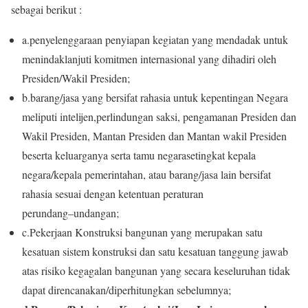
sebagai berikut :
a.
penyelenggaraan penyiapan kegiatan yang mendadak
untuk
menindaklanjuti komitmen internasional yang
dihadiri
oleh
Presiden/Wakil Presiden;
b.
barang/jasa yang bersifat rahasia untuk kepentingan
Negara
meliputi intelijen,perlindungan saksi, pengamanan
Presiden dan
Wakil Presiden, Mantan Presiden dan
Mantan wakil Presiden
beserta keluarganya serta tamu
negara
setingkat kepala
negara/kepala pemerintahan, atau
barang/jasa lain bersifat
rahasia sesuai dengan ketentuan
peraturan
perundang
–
undangan;
c.
Pekerjaan Konstruksi bangunan yang merupakan satu
kesatuan sistem konstruksi dan satu kesatuan tanggung
jawab
atas ri
siko kegagalan bangunan yang secara
keseluruhan tidak
dapat direncanakan/diperhitungkan
sebelumnya;